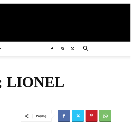
ds/2020/11/ataturk.jpg
; LIONEL
Paylaş