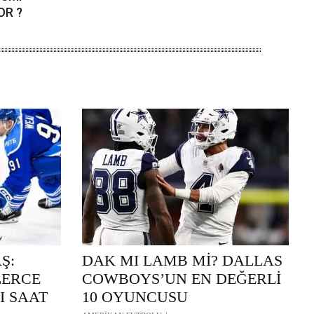
OR ?
Ş:
DAK MI LAMB Mİ? DALLAS
LERCE
COWBOYS’UN EN DEĞERLİ
I SAAT
10 OYUNCUSU