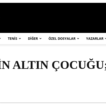
https://abcspor.com/wp-content/uploa
TENİS
DİĞER
ÖZEL DOSYALAR
YAZARLAR
İN ALTIN ÇOCUĞU