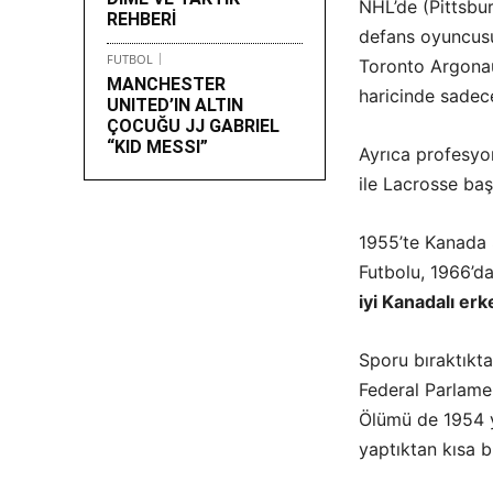
NHL’de (Pittsbu
REHBERİ
defans oyuncus
FUTBOL
Toronto Argonau
MANCHESTER
haricinde sadece
UNITED’IN ALTIN
ÇOCUĞU JJ GABRIEL
“KID MESSI”
Ayrıca profesyon
ile Lacrosse başa
1955’te Kanada 
Futbolu, 1966’da
iyi Kanadalı er
Sporu bıraktıkta
Federal Parlamen
Ölümü de 1954 y
yaptıktan kısa b