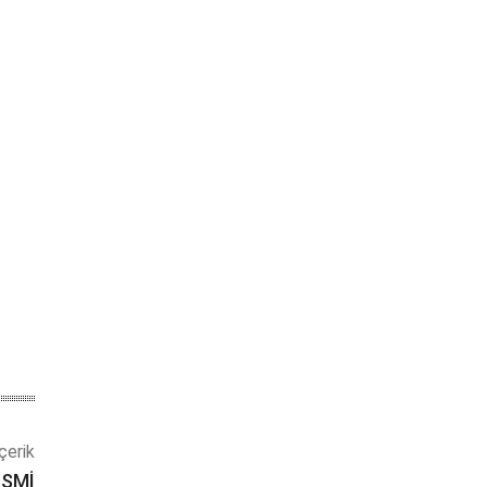
çerik
İSMİ