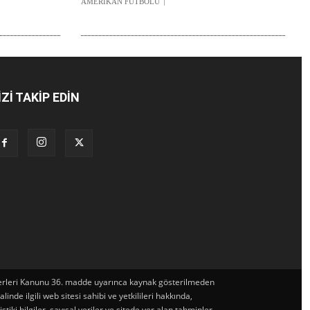
AMERİKAN FUTBOLU
İZİ TAKİP EDİN
t Eserleri Kanunu 36. madde uyarınca kaynak gösterilmeden
de ilgili web sitesi sahibi ve yetkilileri hakkında,
iki bilgiler, sayısal veriler ve sitede yer alan tahminler