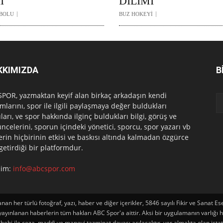
İ
DİLİMİ
BOLU
BUZ HOKEYİ
KKIMIZDA
B
POR, yazmaktan keyif alan birkaç arkadaşın kendi
mlarını, spor ile ilgili paylaşmaya değer buldukları
ları, ve spor hakkında ilginç buldukları bilgi, görüş ve
ncelerini, sporun içindeki yönetici, sporcu, spor yazarı vb
erin hiçbirinin etkisi ve baskısı altında kalmadan özgürce
 getirdiği bir platformdur.
işim:
info@abcspor.com
an her türlü fotoğraf, yazı, haber ve diğer içerikler, 5846 sayılı Fikir ve Sana
ınlanan haberlerin tüm hakları ABC Spor'a aittir. Aksi bir uygulamanın varlığı halin
ebi ile ceza, maddi ve manevi tazminat davası açılacaktır. yer almakta olan istatist