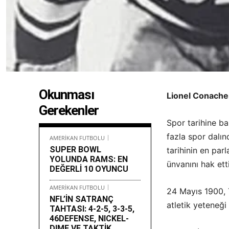
Okunması
Lionel Conacher
Gerekenler
Spor tarihine ba
fazla spor dalın
AMERİKAN FUTBOLU
SUPER BOWL
tarihinin en par
YOLUNDA RAMS: EN
ünvanını hak etti
DEĞERLİ 10 OYUNCU
AMERİKAN FUTBOLU
24 Mayıs 1900, 
NFL’İN SATRANÇ
atletik yeteneği
TAHTASI: 4-2-5, 3-3-5,
46DEFENSE, NICKEL-
DIME VE TAKTİK