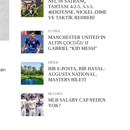
NFL’İN SATRANÇ
TAHTASI: 4-2-5, 3-3-5,
46DEFENSE, NICKEL-DIME
VE TAKTİK REHBERİ
FUTBOL
MANCHESTER UNITED’IN
ALTIN ÇOCUĞU JJ
GABRIEL “KID MESSI”
DİĞER
BİR E-POSTA, BİR HAYAL:
den
AUGUSTA NATIONAL,
MASTERS BİLETİ
BEYZBOL
MLB SALARY CAP NEDEN
YOK?