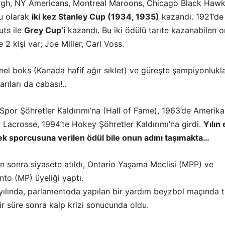
rgh, NY Americans, Montreal Maroons, Chicago Black Hawk
u olarak
iki kez Stanley Cup (1934, 1935)
kazandı. 1921’de
ts ile
Grey Cup’i
kazandı. Bu iki ödülü tarıte kazanabilen 
 2 kişi var; Joe Miller, Carl Voss.
el boks (Kanada hafif ağır sıklet) ve güreşte şampiyonlukla
rıları da cabası!..
Spor Şöhretler Kaldırımı’na (Hall of Fame), 1963’de Amerik
 Lacrosse, 1994’te Hokey Şöhretler Kaldırımı’na girdi.
Yılın
kek sporcusuna verilen ödül bile onun adını taşımakta…
n sonra siyasete atıldı, Ontario Yaşama Meclisi (MPP) ve
to (MP) üyeliği yaptı.
ılında, parlamentoda yapılan bir yardım beyzbol maçında t
ir süre sonra kalp krizi sonucunda oldu.