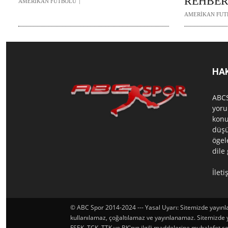
REHBER
AMERİKAN FUTBOLU
AMERİKAN FUT
HA
ABCS
yoru
konu
düşü
ögel
dile
İlet
© ABC Spor 2014-2024 --- Yasal Uyarı: Sitemizde yayınlan
kullanılamaz, çoğaltılamaz ve yayınlanamaz. Sitemizde yay
FSEK, TCK, TTK ve BK'nın ilgili maddelerine muhalefet seb