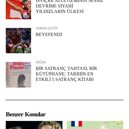
İSVİÇRE ATLETİZMİNİN SESSİZ
DEVRİMİ: SİYAHİ
YILDIZLARIN ÜLKESİ
OSMAN ÇETİN
BEYEFENDİ
DİĞER
BİR SATRANÇ TAHTASI, BİR
KÜTÜPHANE: TARİHİN EN
ETKİLİ 5 SATRANÇ KİTABI
Benzer Konular