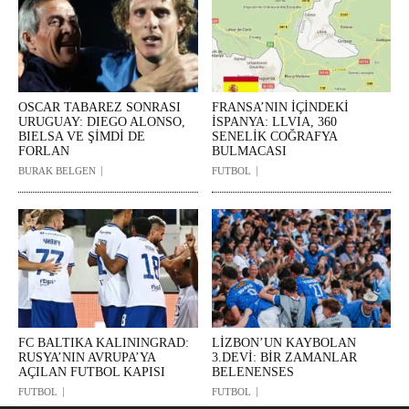
OSCAR TABAREZ SONRASI
FRANSA’NIN İÇİNDEKİ
URUGUAY: DIEGO ALONSO,
İSPANYA: LLVIA, 360
BIELSA VE ŞİMDİ DE
SENELİK COĞRAFYA
FORLAN
BULMACASI
BURAK BELGEN
FUTBOL
FC BALTIKA KALININGRAD:
LİZBON’UN KAYBOLAN
RUSYA’NIN AVRUPA’YA
3.DEVİ: BİR ZAMANLAR
AÇILAN FUTBOL KAPISI
BELENENSES
FUTBOL
FUTBOL