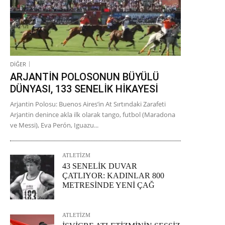
DİĞER
ARJANTİN POLOSONUN BÜYÜLÜ
DÜNYASI, 133 SENELİK HİKAYESİ
Arjantin Polosu: Buenos Aires’in At Sırtındaki Zarafeti
Arjantin denince akla ilk olarak tango, futbol (Maradona
ve Messi), Eva Perón, Iguazu...
ATLETİZM
43 SENELİK DUVAR
ÇATLIYOR: KADINLAR 800
METRESİNDE YENİ ÇAĞ
ATLETİZM