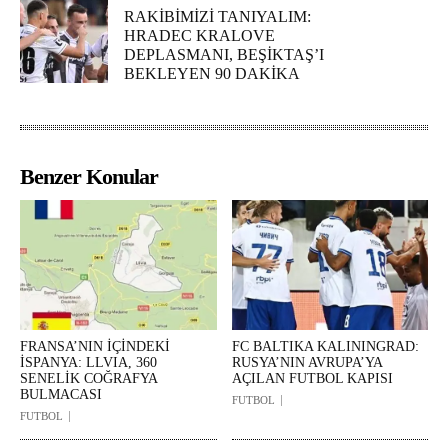
RAKİBİMİZİ TANIYALIM:
HRADEC KRALOVE
DEPLASMANI, BEŞİKTAŞ’I
BEKLEYEN 90 DAKİKA
Benzer Konular
FRANSA’NIN İÇİNDEKİ
FC BALTIKA KALININGRAD:
İSPANYA: LLVIA, 360
RUSYA’NIN AVRUPA’YA
SENELİK COĞRAFYA
AÇILAN FUTBOL KAPISI
BULMACASI
FUTBOL
FUTBOL