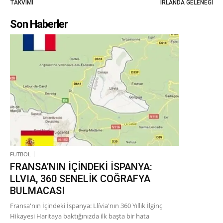
TAKVİMİ
İRLANDA GELENEĞİ
Son Haberler
FUTBOL
FRANSA’NIN İÇİNDEKİ İSPANYA:
LLVIA, 360 SENELİK COĞRAFYA
BULMACASI
Fransa'nın İçindeki İspanya: Llívia'nın 360 Yıllık İlginç
Hikayesi Haritaya baktığınızda ilk başta bir hata