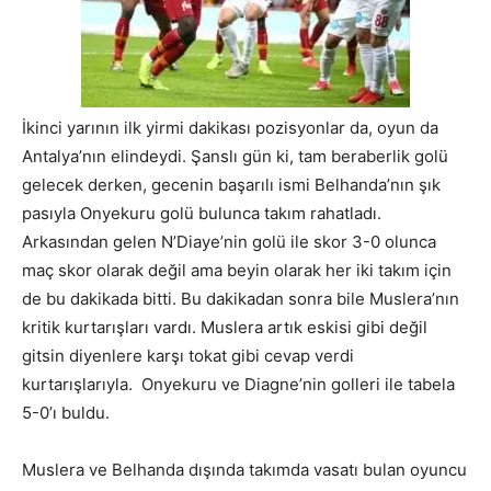
İkinci yarının ilk yirmi dakikası pozisyonlar da, oyun da
Antalya’nın elindeydi. Şanslı gün ki, tam beraberlik golü
gelecek derken, gecenin başarılı ismi Belhanda’nın şık
pasıyla Onyekuru golü bulunca takım rahatladı.
Arkasından gelen N’Diaye’nin golü ile skor 3-0 olunca
maç skor olarak değil ama beyin olarak her iki takım için
de bu dakikada bitti. Bu dakikadan sonra bile Muslera’nın
kritik kurtarışları vardı. Muslera artık eskisi gibi değil
gitsin diyenlere karşı tokat gibi cevap verdi
kurtarışlarıyla. Onyekuru ve Diagne’nin golleri ile tabela
5-0’ı buldu.
Muslera ve Belhanda dışında takımda vasatı bulan oyuncu