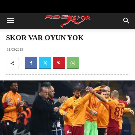
https://abcspor.com/wp-
content/uploads/2020/11/ataturk.jpg
SKOR VAR OYUN YOK
11/03/2019