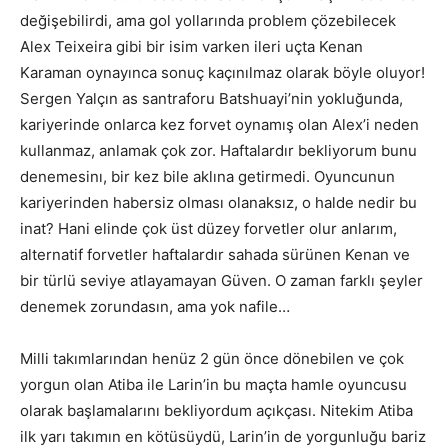
değişebilirdi, ama gol yollarında problem çözebilecek
Alex Teixeira gibi bir isim varken ileri uçta Kenan
Karaman oynayınca sonuç kaçınılmaz olarak böyle oluyor!
Sergen Yalçın as santraforu Batshuayi’nin yokluğunda,
kariyerinde onlarca kez forvet oynamış olan Alex’i neden
kullanmaz, anlamak çok zor. Haftalardır bekliyorum bunu
denemesinı, bir kez bile aklına getirmedi. Oyuncunun
kariyerinden habersiz olması olanaksız, o halde nedir bu
inat? Hani elinde çok üst düzey forvetler olur anlarım,
alternatif forvetler haftalardır sahada sürünen Kenan ve
bir türlü seviye atlayamayan Güven. O zaman farklı şeyler
denemek zorundasın, ama yok nafile…
Milli takımlarından henüz 2 gün önce dönebilen ve çok
yorgun olan Atiba ile Larin’in bu maçta hamle oyuncusu
olarak başlamalarını bekliyordum açıkçası. Nitekim Atiba
ilk yarı takımın en kötüsüydü, Larin’in de yorgunluğu bariz