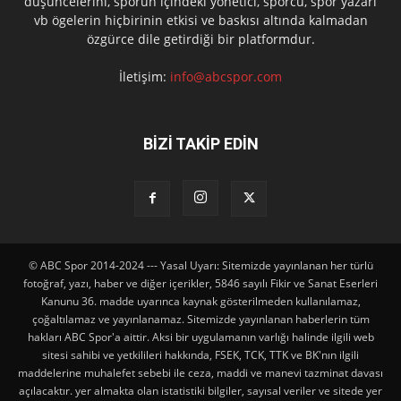
düşüncelerini, sporun içindeki yönetici, sporcu, spor yazarı
vb ögelerin hiçbirinin etkisi ve baskısı altında kalmadan
özgürce dile getirdiği bir platformdur.
İletişim:
info@abcspor.com
BİZİ TAKİP EDİN
© ABC Spor 2014-2024 --- Yasal Uyarı: Sitemizde yayınlanan her türlü
fotoğraf, yazı, haber ve diğer içerikler, 5846 sayılı Fikir ve Sanat Eserleri
Kanunu 36. madde uyarınca kaynak gösterilmeden kullanılamaz,
çoğaltılamaz ve yayınlanamaz. Sitemizde yayınlanan haberlerin tüm
hakları ABC Spor'a aittir. Aksi bir uygulamanın varlığı halinde ilgili web
sitesi sahibi ve yetkilileri hakkında, FSEK, TCK, TTK ve BK'nın ilgili
maddelerine muhalefet sebebi ile ceza, maddi ve manevi tazminat davası
açılacaktır. yer almakta olan istatistiki bilgiler, sayısal veriler ve sitede yer