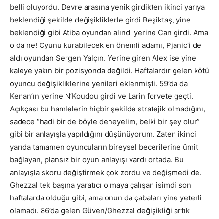
belli oluyordu. Devre arasına yenik girdikten ikinci yarıya
beklendiği şekilde değişikliklerle girdi Beşiktaş, yine
beklendiği gibi Atiba oyundan alındı yerine Can girdi. Ama
o da ne! Oyunu kurabilecek en önemli adamı, Pjanic’i de
aldı oyundan Sergen Yalçın. Yerine giren Alex ise yine
kaleye yakın bir pozisyonda değildi. Haftalardır gelen kötü
oyuncu değişikliklerine yenileri eklenmişti. 59’da da
Kenan’ın yerine N’Koudou girdi ve Larin forvete geçti.
Açıkçası bu hamlelerin hiçbir şekilde stratejik olmadığını,
sadece “hadi bir de böyle deneyelim, belki bir şey olur”
gibi bir anlayışla yapıldığını düşünüyorum. Zaten ikinci
yarıda tamamen oyuncuların bireysel becerilerine ümit
bağlayan, plansız bir oyun anlayışı vardı ortada. Bu
anlayışla skoru değiştirmek çok zordu ve değişmedi de.
Ghezzal tek başına yaratıcı olmaya çalışan isimdi son
haftalarda olduğu gibi, ama onun da çabaları yine yeterli
olamadı. 86’da gelen Güven/Ghezzal değişikliği artık