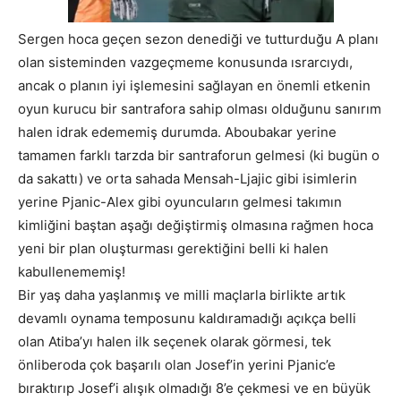
Sergen hoca geçen sezon denediği ve tutturduğu A planı
olan sisteminden vazgeçmeme konusunda ısrarcıydı,
ancak o planın iyi işlemesini sağlayan en önemli etkenin
oyun kurucu bir santrafora sahip olması olduğunu sanırım
halen idrak edememiş durumda. Aboubakar yerine
tamamen farklı tarzda bir santraforun gelmesi (ki bugün o
da sakattı) ve orta sahada Mensah-Ljajic gibi isimlerin
yerine Pjanic-Alex gibi oyuncuların gelmesi takımın
kimliğini baştan aşağı değiştirmiş olmasına rağmen hoca
yeni bir plan oluşturması gerektiğini belli ki halen
kabullenememiş!
Bir yaş daha yaşlanmış ve milli maçlarla birlikte artık
devamlı oynama temposunu kaldıramadığı açıkça belli
olan Atiba’yı halen ilk seçenek olarak görmesi, tek
önliberoda çok başarılı olan Josef’in yerini Pjanic’e
bıraktırıp Josef’i alışık olmadığı 8’e çekmesi ve en büyük