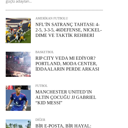
güçlü adayları...
AMERİKAN FUTBOLU
NFL’İN SATRANÇ TAHTASI: 4-
2-5, 3-3-5, 46DEFENSE, NICKEL-
DIME VE TAKTİK REHBERİ
BASKETBOL
RIP CITY VEDA MI EDİYOR?
PORTLAND, MODA CENTER,
İDDAALARIN PERDE ARKASI
FUTBOL
MANCHESTER UNITED’IN
ALTIN ÇOCUĞU JJ GABRIEL
“KID MESSI”
DİĞER
BİR E-POSTA, BİR HAYAL: