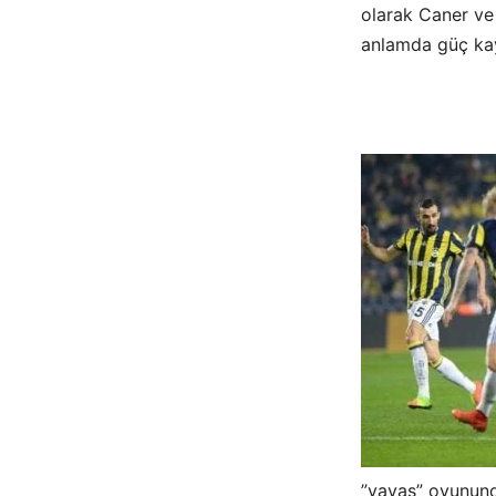
olarak Caner ve 
anlamda güç ka
”yavaş” oyunund