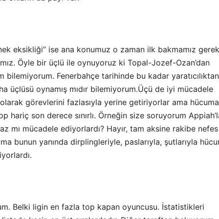
ek eksikliği” ise ana konumuz o zaman ilk bakmamız gere
mız. Öyle bir üçlü ile oynuyoruz ki Topal-Jozef-Ozan’dan
m bilemiyorum. Fenerbahçe tarihinde bu kadar yaratıcılıktan
aha üçlüsü oynamış mıdır bilemiyorum.Üçü de iyi mücadele
 olarak görevlerini fazlasıyla yerine getiriyorlar ama hücuma
top hariç son derece sınırlı. Örneğin size soruyorum Appiah’l
 az mı mücadele ediyorlardı? Hayır, tam aksine rakibe nefes
ama bunun yanında dirplingleriyle, paslarıyla, şutlarıyla hüc
iyorlardı.
m. Belki ligin en fazla top kapan oyuncusu. İstatistikleri