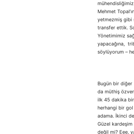
mühendisliğimiz
Mehmet Topal’ın
yetmezmiş gibi s
transfer ettik.
Yönetimimiz sağ
yapacağına, tri
söylüyorum – he
Bugün bir diğer 
da müthiş özver
ilk 45 dakika bi
herhangi bir gol
adama. İkinci d
Güzel kardeşim 
değil mi? Eee, 