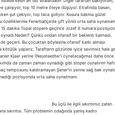
istede kesin en üst sıralardadır. Diğer taraftan bakıyorum,
e çalışıyor, top 10 metre öteye düşüyor. Etrafında basan,
en şut çekiyor, top taca gidiyor. Kusura bakma güzel
 özelliklerinle Fenerbahçe’de çift yönlü orta saha oynama
n 15 dakika Topal stopere geçince Jozef 6 numara pozisyo
ız oynadı.Neden? Çünkü ondan ofansif bir beklenti kalmadı.
 de geçerli. Bu çocuktan böylesine ofansif katkı almayı
 kötülük yaparız. Taraftarın gözünde iyice sevimsiz hale gel
lanan Kjaer yerine (Neustaedter’i oynatacağıma) daha önce
takımda da zaman zaman oynadığı gibi stoper oynatırım haf
maç temposunu kaldıramayan Şener’in yerine sağ bek oynat
nadığı pozisyonda orta saha oynatmam.
Bu üçlü ile ilgili sıkıntımız zaten
ana sıkıntısı. Tüm problemin odağında yanlış kadro