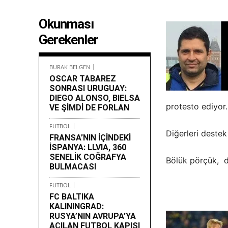
Okunması
Gerekenler
BURAK BELGEN
OSCAR TABAREZ
SONRASI URUGUAY:
DIEGO ALONSO, BIELSA
protesto ediyor.
VE ŞİMDİ DE FORLAN
FUTBOL
Diğerleri destek
FRANSA’NIN İÇİNDEKİ
İSPANYA: LLVIA, 360
SENELİK COĞRAFYA
Bölük pörçük, da
BULMACASI
FUTBOL
FC BALTIKA
KALININGRAD:
RUSYA’NIN AVRUPA’YA
AÇILAN FUTBOL KAPISI