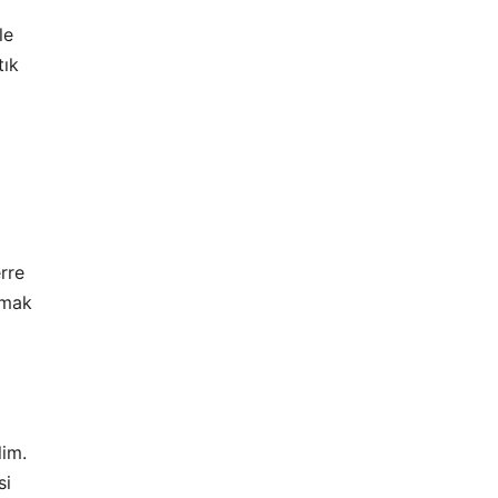
le
tık
rre
rmak
lim.
si