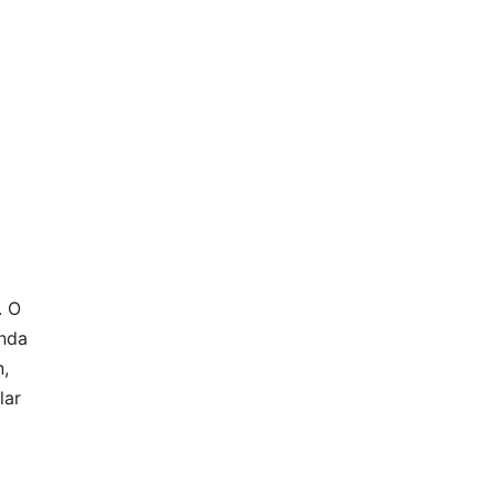
. O
unda
n,
lar