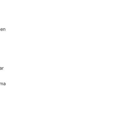
ken
ar
uma