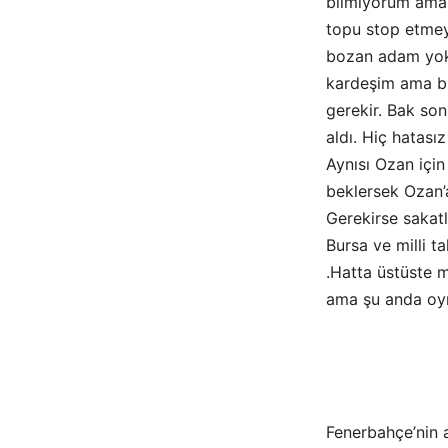
bilmiyorum ama l
topu stop etmey
bozan adam yokk
kardeşim ama bu
gerekir. Bak so
aldı. Hiç hatas
Aynısı Ozan için
beklersek Ozan’a
Gerekirse sakat
Bursa ve milli 
.Hatta üstüste 
ama şu anda oy
Fenerbahçe’nin 