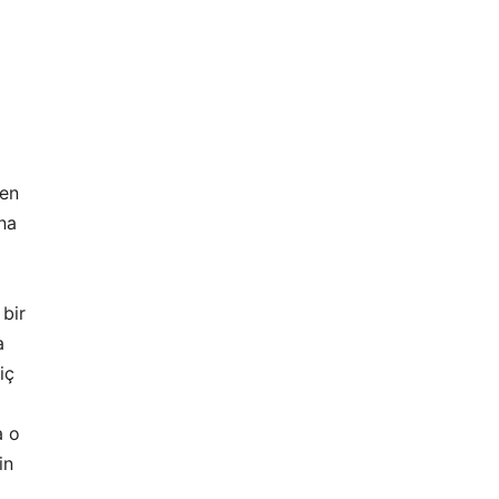
 en
na
 bir
a
iç
a o
in