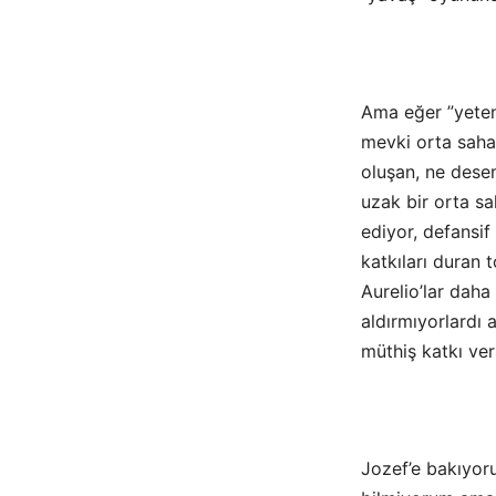
Ama eğer ”yeten
mevki orta saha
oluşan, ne dese
uzak bir orta s
ediyor, defansif
katkıları duran 
Aurelio’lar daha
aldırmıyorlardı 
müthiş katkı ver
Jozef’e bakıyoru