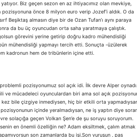
 yatıyor. Biz geçen sezon en az ihtiyacımız olan mevkiye,
 pozisyonuna önce 8 milyon euro verip Jozef’i aldık. O da
ırf Beşiktaş almasın diye bir de Ozan Tufan’ı aynı paraya
 Sonra da bu üç oyuncudan orta saha yaratmaya çalıştık.
olsun görevini yerine getirip doğru kadro mühendisliği
bün mühendisliği yapmayı tercih etti. Sonuçta -üzülerek
m kadronun hem de tribünlerin içine etti.
problemli pozisyonumuz sol açık idi. İlk devre Alper oynadı
ili ve mücadeleci oyunculardan biri ama sol açık pozisyon
r kez bile çizgiye inmediysen, hiç bir etkili orta yapmadıysa
 pozisyonunun içinde yeralmadıysan, ne iş yaptın diye sorar
evre solaçığa geçen Volkan Şen’e de şu soruyu soruyorum.
senin en önemli özelliğin ne? Adam eksiltmek, çalım atmak
yapamıyorsun son zamanlarda bu işi.Son vuruşun , pas