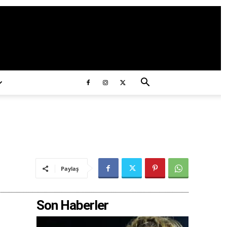
ds/2020/11/ataturk.jpg
Paylaş
Son Haberler