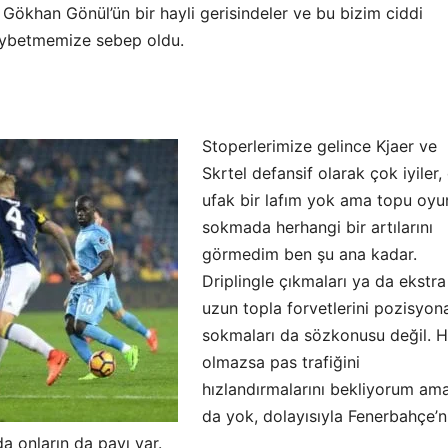
Gökhan Gönül’ün bir hayli gerisindeler ve bu bizim ciddi
ybetmemize sebep oldu.
Stoperlerimize gelince Kjaer ve
Skrtel defansif olarak çok iyiler,
ufak bir lafım yok ama topu oyu
sokmada herhangi bir artılarını
görmedim ben şu ana kadar.
Driplingle çıkmaları ya da ekstra
uzun topla forvetlerini pozisyon
sokmaları da sözkonusu değil. H
olmazsa pas trafiğini
hızlandırmalarını bekliyorum am
da yok, dolayısıyla Fenerbahçe’n
a onların da payı var.