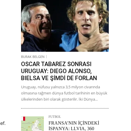
BURAK BELGEN
OSCAR TABAREZ SONRASI
URUGUAY: DIEGO ALONSO,
BIELSA VE ŞİMDİ DE FORLAN
Uruguay, nüfusu yalnızca 3,5 milyon civarında
olmasına rağmen dünya futbol tarihinin en büyük
ülkelerinden biri olarak gösterilir. İki Dünya...
FUTBOL
ef.
FRANSA’NIN İÇİNDEKİ
İSPANYA: LLVIA, 360