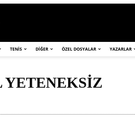
https://abcspor.com/wp-content/uploa
TENİS
DİĞER
ÖZEL DOSYALAR
YAZARLAR
 YETENEKSİZ