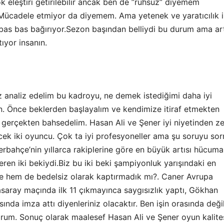
k eleştiri getirilebilir ancak ben de ”ruhsuz” diyemem
n.Mücadele etmiyor da diyemem. Ama yetenek ve yaratıcılık i
eri bas bas bağırıyor.Sezon başından belliydi bu durum ama ar
ıyor insanın.
z analiz edelim bu kadroyu, ne demek istediğimi daha iyi
in. Önce beklerden başlayalım ve kendimize itiraf etmekten
 gerçekten bahsedelim. Hasan Ali ve Şener iyi niyetinden ze
ek iki oyuncu. Çok ta iyi profesyoneller ama şu soruyu so
rbahçe’nin yıllarca rakiplerine göre en büyük artısı hücuma
ren iki bekiydi.Biz bu iki beki şampiyonluk yarışındaki en
e hem de bedelsiz olarak kaptırmadık mı?. Caner Avrupa
asaray maçında ilk 11 çıkmayınca saygısızlık yaptı, Gökhan
ında imza attı diyenleriniz olacaktır. Ben işin orasında deği
rum. Sonuç olarak maalesef Hasan Ali ve Şener oyun kalite