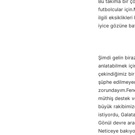
Bu takıma bir ço
futbolcular içi
ilgili eksiklikl
iyice gözüne bat
Şimdi gelin bira
anlatabilmek iç
çekindiğimiz bir
şüphe edilmeyec
zorundayım.Fene
müthiş destek ve
büyük rakibimiz
istiyordu, Galat
Gönül devre aras
Neticeye bakıyo