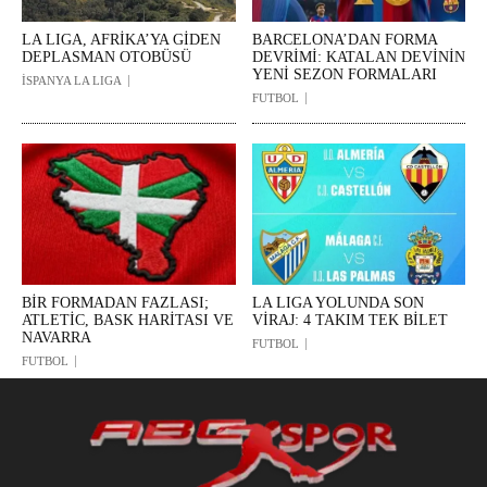
LA LIGA, AFRİKA’YA GİDEN
BARCELONA’DAN FORMA
DEPLASMAN OTOBÜSÜ
DEVRİMİ: KATALAN DEVİNİN
YENİ SEZON FORMALARI
İSPANYA LA LIGA
FUTBOL
BİR FORMADAN FAZLASI;
LA LIGA YOLUNDA SON
ATLETİC, BASK HARİTASI VE
VİRAJ: 4 TAKIM TEK BİLET
NAVARRA
FUTBOL
FUTBOL