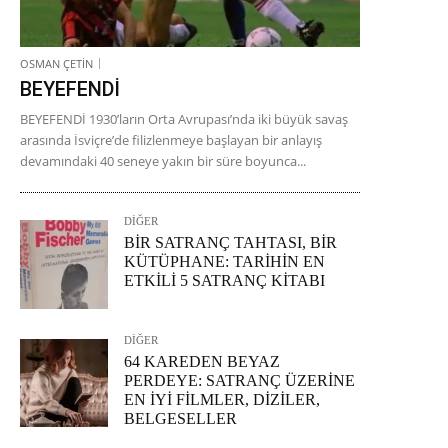
OSMAN ÇETİN
BEYEFENDİ
BEYEFENDİ 1930’ların Orta Avrupası’nda iki büyük savaş
arasında İsviçre’de filizlenmeye başlayan bir anlayış
devamındaki 40 seneye yakın bir süre boyunca...
DİĞER
BİR SATRANÇ TAHTASI, BİR
KÜTÜPHANE: TARİHİN EN
ETKİLİ 5 SATRANÇ KİTABI
DİĞER
64 KAREDEN BEYAZ
PERDEYE: SATRANÇ ÜZERİNE
EN İYİ FİLMLER, DİZİLER,
BELGESELLER