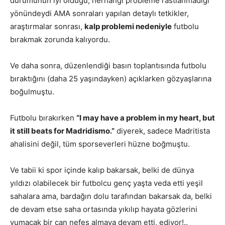
durumunun iyi olduğu, herhangi probleme rastlanmadığı
yönündeydi AMA sonraları yapılan detaylı tetkikler,
araştırmalar sonrası,
kalp problemi nedeniyle
futbolu
bırakmak zorunda kalıyordu.
Ve daha sonra, düzenlendiği basın toplantısında futbolu
bıraktığını (daha 25 yaşındayken) açıklarken gözyaşlarına
boğulmuştu.
Futbolu bırakırken
“I may have a problem in my heart, but
it still beats for Madridismo.”
diyerek, sadece Madritista
ahalisini değil, tüm sporseverleri hüzne boğmuştu.
Ve tabii ki spor içinde kalıp bakarsak, belki de dünya
yıldızı olabilecek bir futbolcu genç yaşta veda etti yeşil
sahalara ama, bardağın dolu tarafından bakarsak da, belki
de devam etse saha ortasında yıkılıp hayata gözlerini
yumacak bir can nefes almaya devam etti, ediyor!..