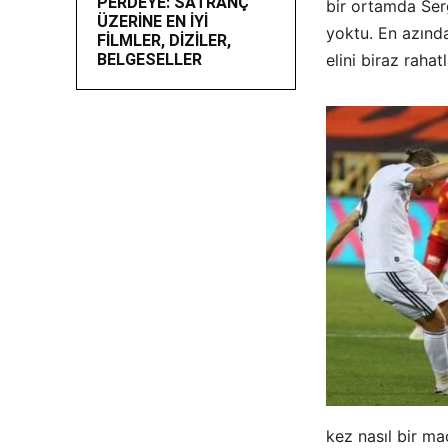
PERDEYE: SATRANÇ
bir ortamda Serg
ÜZERİNE EN İYİ
yoktu. En azınd
FİLMLER, DİZİLER,
BELGESELLER
elini biraz raha
kez nasıl bir m