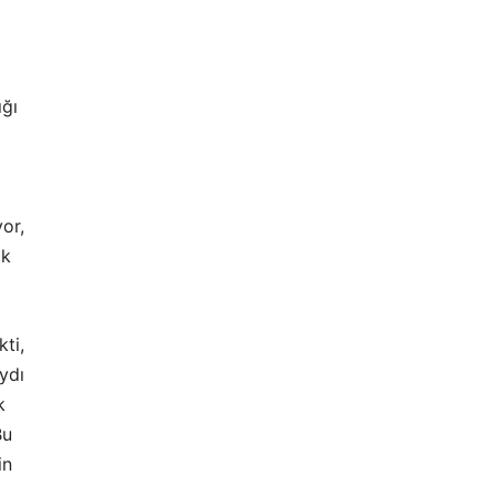
ığı
yor,
ak
kti,
ydı
k
Bu
in