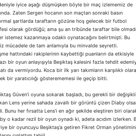
deniyle iyice aşağı düşmüşken böyle bir maç izlememiz de
lında. Zaten Sergen hocanın son maçtan sonraki basın
ormal şartlarda taraftarın gözüne hoş gelecek bir futbol
esi olarak gördüğü; ama şu an tribünde taraftar bile olmad
r istemez kazanmaya odaklı oynatacağını belirtmişti. Bu
iz mücadele de tam anlamıyla bu minvalde seyretti.
e hattındaki rakiplerinin kaybettiği puanların da etkisiyle
azı bir oyun anlayışıyla Beşiktaş kalesini fazla tehdit edemi
tı da vermiyordu. Koca bir ilk yarı takımların karşılıklı olar
cek bir yaratıcılığı gösterememesi ile geçip bitti.
şiktaş Güven’i oyuna sokarak başladı, bu gerekli bir değişikli
an Lens yerine sahada zavallı bir görüntü çizen Diaby olsa
di. Bunu her fırsatta Lens’i en ağır şekilde eleştiren biri olara
y o kadar rezil bir oyun oynadı ki, adeta acıdım izlerken. 
iye bir oyuncuyu Beşiktaş’a getiren Fikret Orman yönetimin
arını çınlattım tabii!