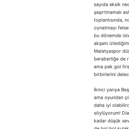
sayıda eksik ne
şaşırtmamalı as
toplantısında, n
oynatmayı felsef
bu dönemde iste
akşam izlediğim
Malatyaspor düşm
beraberliğe de r
ama pek gol fırsa
birbirlerini dele
İkinci yarıya Be
ama oyundan çık
daha iyi olabilir
söylüyorum! Diab
kadar düşük sev
de bol bol kulakl