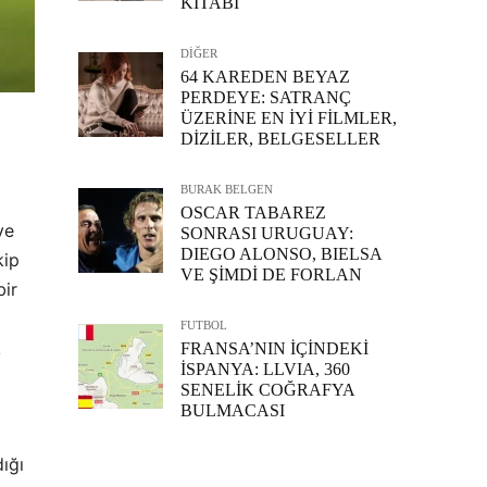
KİTABI
DİĞER
64 KAREDEN BEYAZ
PERDEYE: SATRANÇ
ÜZERİNE EN İYİ FİLMLER,
DİZİLER, BELGESELLER
BURAK BELGEN
OSCAR TABAREZ
ve
SONRASI URUGUAY:
DIEGO ALONSO, BIELSA
kip
VE ŞİMDİ DE FORLAN
bir
FUTBOL
k
FRANSA’NIN İÇİNDEKİ
İSPANYA: LLVIA, 360
SENELİK COĞRAFYA
BULMACASI
ığı