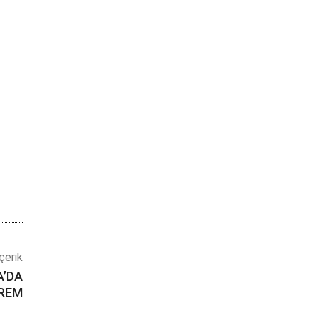
çerik
A’DA
REM