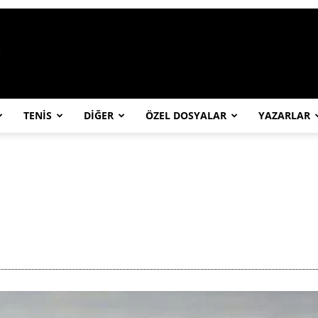
https://abcspor.com/wp-content/uploa
TENİS
DİĞER
ÖZEL DOSYALAR
YAZARLAR