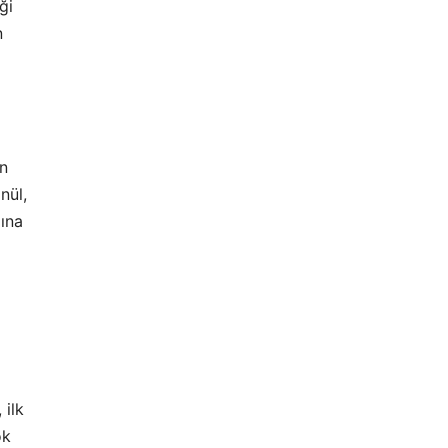
ği
n
n
nül,
ğına
 ilk
ok