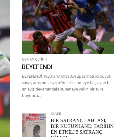
OSMAN ÇETİN
BEYEFENDİ
BEYEFENDİ 1930’ların Orta Avrupası’nda iki büyük
savaş arasında İsviçre’de filizlenmeye başlayan bir
anlayış devamındaki 40 seneye yakın bir süre
boyunca...
DİĞER
BİR SATRANÇ TAHTASI,
BİR KÜTÜPHANE: TARİHİN
EN ETKİLİ 5 SATRANÇ