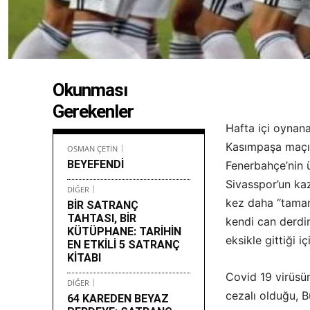
Okunması
Gerekenler
Hafta içi oynan
Kasımpaşa maçın
OSMAN ÇETİN
BEYEFENDİ
Fenerbahçe’nin 
Sivasspor’un ka
DİĞER
kez daha “tamam
BİR SATRANÇ
TAHTASI, BİR
kendi can derdi
KÜTÜPHANE: TARİHİN
eksikle gittiği 
EN ETKİLİ 5 SATRANÇ
KİTABI
Covid 19 virüsü
DİĞER
cezalı olduğu, B
64 KAREDEN BEYAZ