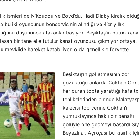
lik ismleri de N’Koudou ve Boyd’du. Hadi Diaby kiralık oldu
a bu iki oyuncunun bonservisinin alındığı ve 4’er yıllık
duğunu düşününce afakanlar basıyor! Beşiktaş’ın bütün kana
lasan bir tane elle tutulur kanat oyuncusu çıkmıyor ortaya!
 mevkiide hareket katabiliyor, o da genellikle forvette
Beşiktaş’ın gol atmasının zor
gözüktüğü anlarda Gökhan Gönü
her duran topta yarattığı kafa t
tehlikelerinden birinde Malatyas
kalecisi top yerine Gökhan’ı
yumruklayınca haklı bir penaltı
golüyle öne geçmeyi başardı Si
Beyazlılar. Açıkçası bu kısırlık iç