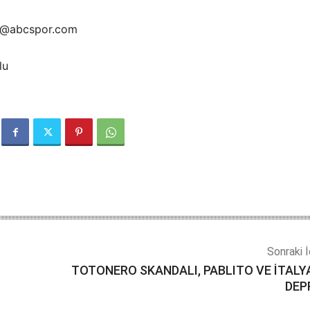
lu@abcspor.com
lu
Sonraki İ
TOTONERO SKANDALI, PABLITO VE İTALY
DEP