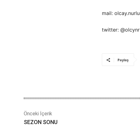
mail: olcay.nur
twitter: @olcynr
Paylaş
Önceki İçerik
SEZON SONU