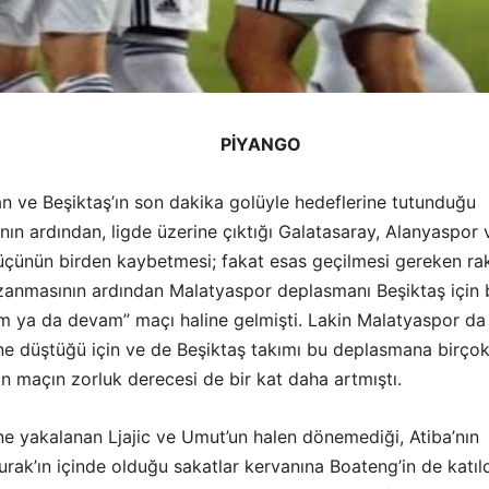
PİYANGO
an ve Beşiktaş’ın son dakika golüyle hedeflerine tutunduğu
ın ardından, ligde üzerine çıktığı Galatasaray, Alanyaspor 
üçünün birden kaybetmesi; fakat esas geçilmesi gereken ra
zanmasının ardından Malatyaspor deplasmanı Beşiktaş için 
 ya da devam” maçı haline gelmişti. Lakin Malatyaspor da
ne düştüğü için ve de Beşiktaş takımı bu deplasmana birço
için maçın zorluk derecesi de bir kat daha artmıştı.
ne yakalanan Ljajic ve Umut’un halen dönemediği, Atiba’nın
urak’ın içinde olduğu sakatlar kervanına Boateng’in de katıld