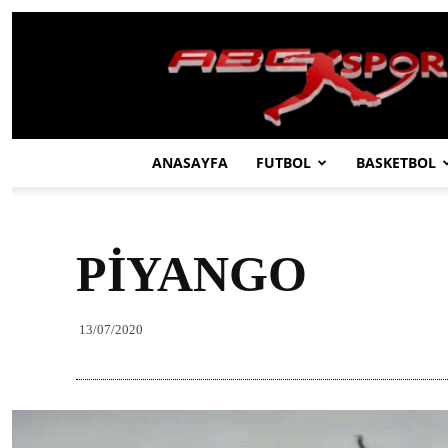
ABC
SPOR
ANASAYFA
FUTBOL
BASKETBOL
PİYANGO
13/07/2020