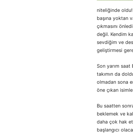
niteliğinde oldu
başına yoktan va
çıkmasını önledi
değil. Kendim ka
sevdiğim ve des
geliştirmesi ger
Son yarım saat 
takımın da doldur
olmadan sona erd
öne çıkan isimle
Bu saatten sonr
beklemek ve kal
daha çok hak et
başlangıcı olaca