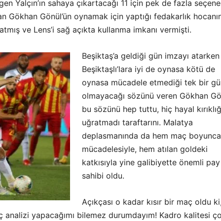
en Yalçın’ın sahaya çıkartacağı 11 için pek de fazla seçene
an Gökhan Gönül’ün oynamak için yaptığı fedakarlık hocanı
tlatmış ve Lens’i sağ açıkta kullanma imkanı vermişti.
Beşiktaş’a geldiği gün imzayı atarken
Beşiktaşlı’lara iyi de oynasa kötü de
oynasa mücadele etmediği tek bir gü
olmayacağı sözünü veren Gökhan Gö
bu sözünü hep tuttu, hiç hayal kırıklı
uğratmadı taraftarını. Malatya
deplasmanında da hem maç boyunca
mücadelesiyle, hem atılan goldeki
katkısıyla yine galibiyette önemli pay
sahibi oldu.
Açıkçası o kadar kısır bir maç oldu ki,
aç analizi yapacağımı bilemez durumdayım! Kadro kalitesi ç