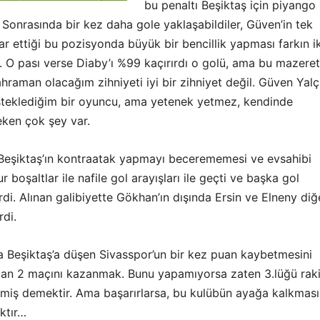
bu penaltı Beşiktaş için piyango
! Sonrasında bir kez daha gole yaklaşabildiler, Güven’in tek
r ettiği bu pozisyonda büyük bir bencillik yapması farkın i
. O pası verse Diaby’ı %99 kaçırırdı o golü, ama bu mazeret
hraman olacağım zihniyeti iyi bir zihniyet değil. Güven Yalç
teklediğim bir oyuncu, ama yetenek yetmez, kendinde
eken çok şey var.
Beşiktaş’ın kontraatak yapmayı becerememesi ve evsahibi
 boşaltlar ile nafile gol arayışları ile geçti ve başka gol
i. Alınan galibiyette Gökhan’ın dışında Ersin ve Elneny diğ
rdi.
a Beşiktaş’a düşen Sivasspor’un bir kez puan kaybetmesini
an 2 maçını kazanmak. Bunu yapamıyorsa zaten 3.lüğü raki
miş demektir. Ama başarırlarsa, bu kulübün ayağa kalkması
ktır…