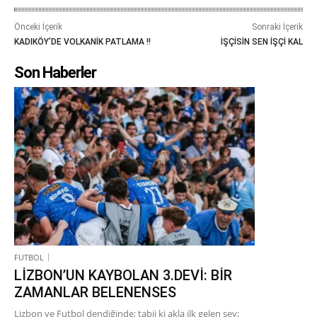
Önceki İçerik
Sonraki İçerik
KADIKÖY’DE VOLKANİK PATLAMA !!
İŞÇİSİN SEN İŞÇİ KAL
Son Haberler
FUTBOL
LİZBON’UN KAYBOLAN 3.DEVİ: BİR
ZAMANLAR BELENENSES
Lizbon ve Futbol dendiğinde; tabii ki akla ilk gelen şey;