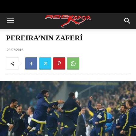
https://abcspor.com/wp-
content/uploads/2020/11/ataturk.jpg
PEREIRA’NIN ZAFERİ
29/02/2016