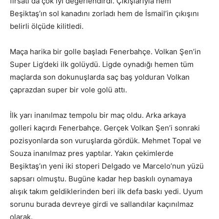
fırsatı da çok iyi değerlendirdi. Çıkışlarıyla hem
Beşiktaş’ın sol kanadını zorladı hem de İsmail’in çıkışını
belirli ölçüde kilitledi.
Maça harika bir golle başladı Fenerbahçe. Volkan Şen’in
Super Lig’deki ilk golüydü. Ligde oynadığı hemen tüm
maçlarda son dokunuşlarda saç baş yolduran Volkan
çaprazdan super bir vole golü attı.
İlk yarı inanılmaz tempolu bir maç oldu. Arka arkaya
golleri kaçırdı Fenerbahçe. Gerçek Volkan Şen’i sonraki
pozisyonlarda son vuruşlarda gördük. Mehmet Topal ve
Souza inanılmaz pres yaptılar. Yakın çekimlerde
Beşiktaş’ın yeni iki stoperi Delgado ve Marcelo’nun yüzü
sapsarı olmuştu. Bugüne kadar hep baskılı oynamaya
alışık takım geldiklerinden beri ilk defa baskı yedi. Uyum
sorunu burada devreye girdi ve sallandılar kaçınılmaz
olarak.