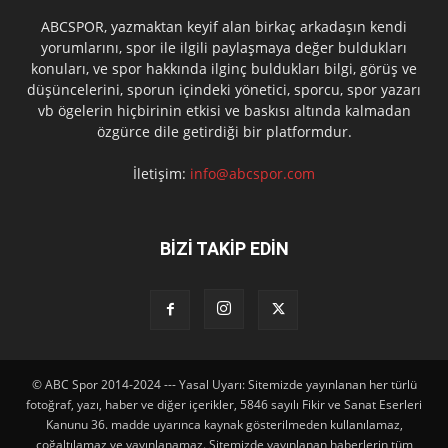
ABCSPOR, yazmaktan keyif alan birkaç arkadaşın kendi
yorumlarını, spor ile ilgili paylaşmaya değer buldukları
konuları, ve spor hakkında ilginç buldukları bilgi, görüş ve
düşüncelerini, sporun içindeki yönetici, sporcu, spor yazarı
vb ögelerin hiçbirinin etkisi ve baskısı altında kalmadan
özgürce dile getirdiği bir platformdur.
İletişim:
info@abcspor.com
BİZİ TAKİP EDİN
© ABC Spor 2014-2024 --- Yasal Uyarı: Sitemizde yayınlanan her türlü
fotoğraf, yazı, haber ve diğer içerikler, 5846 sayılı Fikir ve Sanat Eserleri
Kanunu 36. madde uyarınca kaynak gösterilmeden kullanılamaz,
çoğaltılamaz ve yayınlanamaz. Sitemizde yayınlanan haberlerin tüm