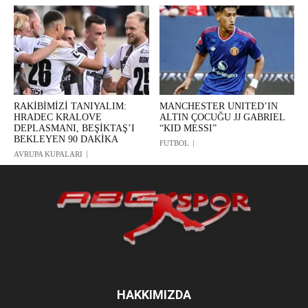
RAKİBİMİZİ TANIYALIM:
MANCHESTER UNITED’IN
HRADEC KRALOVE
ALTIN ÇOCUĞU JJ GABRIEL
DEPLASMANI, BEŞİKTAŞ’I
“KID MESSI”
BEKLEYEN 90 DAKİKA
FUTBOL
AVRUPA KUPALARI
HAKKIMIZDA