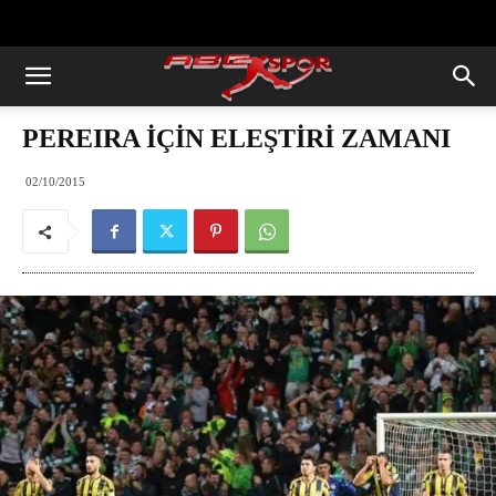
https://abcspor.com/wp-
content/uploads/2020/11/ataturk.jpg
PEREIRA İÇİN ELEŞTİRİ ZAMANI
02/10/2015