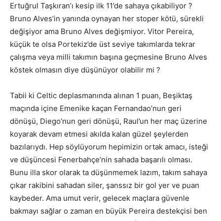
Ertuğrul Taşkıran’ı kesip ilk 11’de sahaya çıkabiliyor ?
Bruno Alves’in yanında oynayan her stoper kötü, sürekli
değişiyor ama Bruno Alves değişmiyor. Vitor Pereira,
küçük te olsa Portekiz’de üst seviye takımlarda tekrar
çalışma veya milli takımın başına geçmesine Bruno Alves
köstek olmasın diye düşünüyor olabilir mi ?
Tabii ki Celtic deplasmanında alınan 1 puan, Beşiktaş
maçında içine Emenike kaçan Fernandao’nun geri
dönüşü, Diego’nun geri dönüşü, Raul’un her maç üzerine
koyarak devam etmesi akılda kalan güzel şeylerden
bazılarıydı. Hep söylüyorum hepimizin ortak amacı, isteği
ve düşüncesi Fenerbahçe’nin sahada başarılı olması.
Bunu illa skor olarak ta düşünmemek lazım, takım sahaya
çıkar rakibini sahadan siler, şanssız bir gol yer ve puan
kaybeder. Ama umut verir, gelecek maçlara güvenle
bakmayı sağlar o zaman en büyük Pereira destekçisi ben