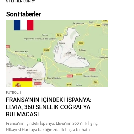
STEPHEN CURRY…
Son Haberler
FUTBOL
FRANSA’NIN İÇİNDEKİ İSPANYA:
LLVIA, 360 SENELİK COĞRAFYA
BULMACASI
Fransa'nın İçindeki İspanya: Llívia'nın 360 Yıllık İlginç
Hikayesi Haritaya baktığınızda ilk başta bir hata