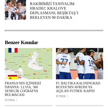
RAKİBİMİZİ TANIYALIM:
HRADEC KRALOVE
DEPLASMANI, BEŞİKTAŞ’I
BEKLEYEN 90 DAKİKA
Benzer Konular
FRANSA’NIN İÇİNDEKİ
FC BALTIKA KALININGRAD:
İSPANYA: LLVIA, 360
RUSYA’NIN AVRUPA’YA
SENELİK COĞRAFYA
AÇILAN FUTBOL KAPISI
BULMACASI
FUTBOL
FUTBOL