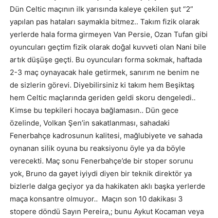
Dün Celtic maçının ilk yarısında kaleye çekilen şut “2”
yapılan pas hataları saymakla bitmez.. Takım fizik olarak
yerlerde hala forma girmeyen Van Persie, Ozan Tufan gibi
oyuncuları geçtim fizik olarak doğal kuvveti olan Nani bile
artık düşüşe geçti. Bu oyuncuları forma sokmak, haftada
2-3 maç oynayacak hale getirmek, sanırım ne benim ne
de sizlerin görevi. Diyebilirsiniz ki takım hem Beşiktaş
hem Celtic maçlarında geriden geldi skoru dengeledi..
Kimse bu tepkileri hocaya bağlamasın.. Dün gece
özelinde, Volkan Şen’in sakatlanması, sahadaki
Fenerbahçe kadrosunun kalitesi, mağlubiyete ve sahada
oynanan silik oyuna bu reaksiyonu öyle ya da böyle
verecekti. Maç sonu Fenerbahçe’de bir stoper sorunu
yok, Bruno da gayet iyiydi diyen bir teknik direktör ya
bizlerle dalga geçiyor ya da hakikaten aklı başka yerlerde
maça konsantre olmuyor.. Maçın son 10 dakikası 3
stopere döndü Sayın Pereira,; bunu Aykut Kocaman veya