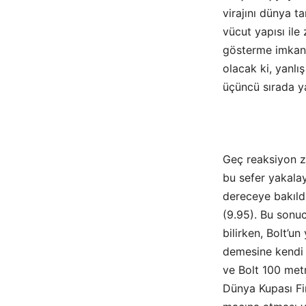
virajını dünya t
vücut yapısı ile
gösterme imkanı
olacak ki, yanlı
üçüncü sırada yar
Geç reaksiyon za
bu sefer yakalay
dereceye bakıldı
(9.95). Bu sonu
bilirken, Bolt’u
demesine kendi b
ve Bolt 100 met
Dünya Kupası Fi