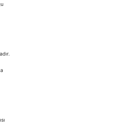
ğu
adır.
da
ısı