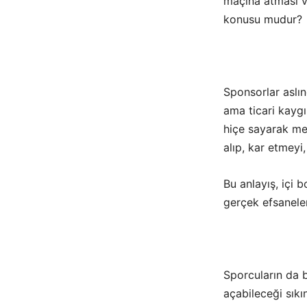
maçına atması v
konusu mudur?
Sponsorlar aslı
ama ticari kaygı
hiçe sayarak me
alıp, kar etmeyi
Bu anlayış, içi
gerçek efsanele
Sporcuların da b
açabileceği sıkın