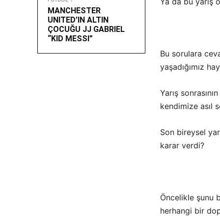
Ya da bu yarış 
MANCHESTER
UNITED’IN ALTIN
ÇOCUĞU JJ GABRIEL
“KID MESSI”
Bu sorulara ceva
yaşadığımız hayal
Yarış sonrasının
kendimize asıl
Son bireysel ya
karar verdi?
Öncelikle şunu b
herhangi bir dop