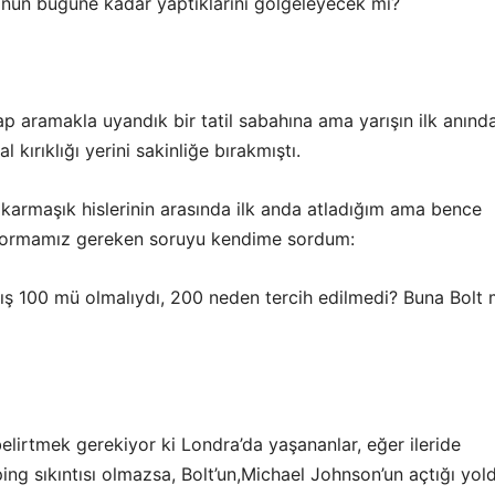
onun bugüne kadar yaptıklarını gölgeleyecek mi?
p aramakla uyandık bir tatil sabahına ama yarışın ilk anınd
 kırıklığı yerini sakinliğe bırakmıştı.
 karmaşık hislerinin arasında ilk anda atladığım ama bence
 sormamız gereken soruyu kendime sordum:
rış 100 mü olmalıydı, 200 neden tercih edilmedi? Buna Bolt
elirtmek gerekiyor ki Londra’da yaşananlar, eğer ileride
ing sıkıntısı olmazsa, Bolt’un,Michael Johnson’un açtığı yol