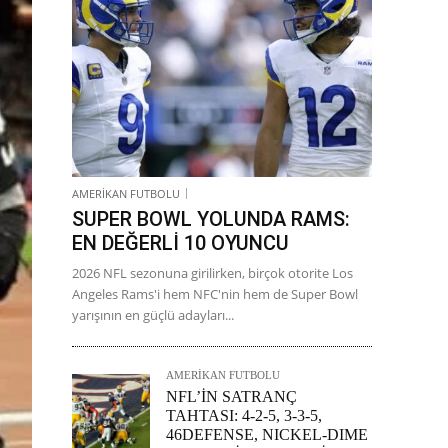
AMERİKAN FUTBOLU
SUPER BOWL YOLUNDA RAMS:
EN DEĞERLİ 10 OYUNCU
2026 NFL sezonuna girilirken, birçok otorite Los
Angeles Rams'i hem NFC'nin hem de Super Bowl
yarışının en güçlü adayları...
AMERİKAN FUTBOLU
NFL’İN SATRANÇ
TAHTASI: 4-2-5, 3-3-5,
46DEFENSE, NICKEL-DIME