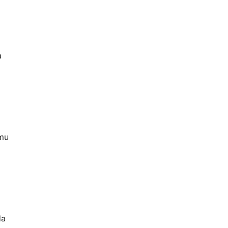
a
 mu
da