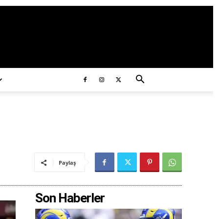
ds/2020/11/ataturk.jpg
Paylaş
Son Haberler