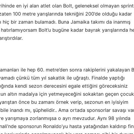
arihinde en iyi alan atlet olan Bolt, geleneksel olmayan sprint
 zaten 100 metre yarışlarında tekniğini 200’de olduğu kadar
 hiç bir zaman bulamadı. Buna Jamaika takımı da inanmış
ş hatırlamıyorsam Bolt’u bugüne kadar bayrak yarışlarında h
ıştırdılar.
manları ile hep 60. metre’den sonra rakiplerini yakalayan B
amadı çünkü tüm yıl sakatlık ile uğraştı. Finalde yaptığı
ğında kendi sezon derecesini egale ettiğini göreceksiniz
cun altın madalya için yetmeyeceğini sokaktan geçen çocuk
n yarıştan önce bu zamanı örnek verip, sezonun en iyisiyim
ile inandı mı, şüphelidir.. Ama ortada sponsorlar savaşı va
re yarışmaya zorlanmışsa o ayrı mevzudur. Aynı 98 yılında
nali’nde sponsorun Ronaldo’yu hasta yatağından kaldırıp fin