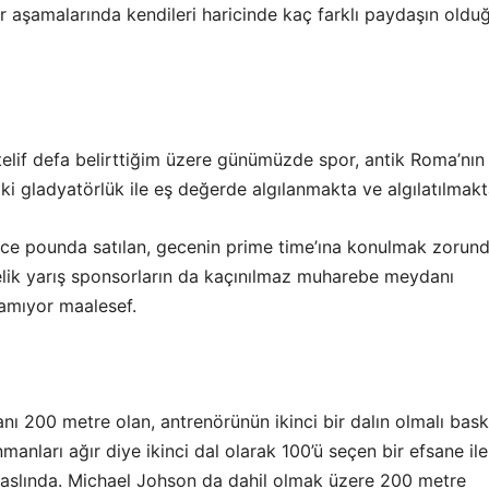
r aşamalarında kendileri haricinde kaç farklı paydaşın oldu
lif defa belirttiğim üzere günümüzde spor, antik Roma’nın
i gladyatörlük ile eş değerde algılanmakta ve algılatılmakt
lerce pounda satılan, gecenin prime time’ına konulmak zorun
elik yarış sponsorların da kaçınılmaz muharebe meydanı
amıyor maalesef.
anı 200 metre olan, antrenörünün ikinci bir dalın olmalı bask
nmanları ağır diye ikinci dal olarak 100’ü seçen bir efsane ile
z aslında. Michael Johson da dahil olmak üzere 200 metre