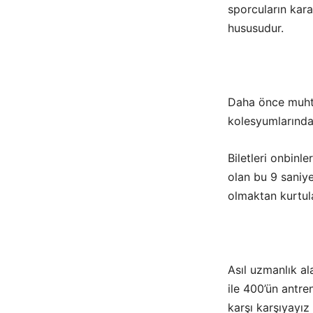
sporcuların kara
hususudur.
Daha önce muhte
kolesyumlarındak
Biletleri onbin
olan bu 9 saniy
olmaktan kurtul
Asıl uzmanlık al
ile 400’ün antre
karşı karşıyayı