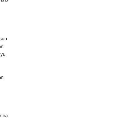
 söz
ksun
anı
uyu
en
rına