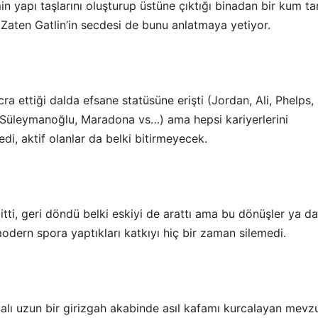
n yapı taşlarını oluşturup üstüne çıktığı binadan bir kum ta
Zaten Gatlin’in secdesi de bunu anlatmaya yetiyor.
cra ettiği dalda efsane statüsüne erişti (Jordan, Ali, Phelps,
 Süleymanoğlu, Maradona vs…) ama hepsi kariyerlerini
edi, aktif olanlar da belki bitirmeyecek.
itti, geri döndü belki eskiyi de arattı ama bu dönüşler ya da
odern spora yaptıkları katkıyı hiç bir zaman silemedi.
lı uzun bir girizgah akabinde asıl kafamı kurcalayan mevz