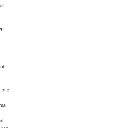
er
ep
olt
 bile
rsa
al