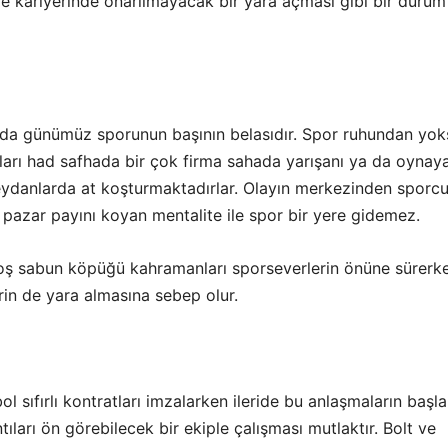
e kariyerinde onarılmayacak bir yara açması gibi bir durum
nda günümüz sporunun başının belasıdır. Spor ruhundan yo
ları had safhada bir çok firma sahada yarışanı ya da oynay
ydanlarda at koşturmaktadırlar. Olayın merkezinden sporc
, pazar payını koyan mentalite ile spor bir yere gidemez.
 boş sabun köpüğü kahramanları sporseverlerin önüne sürerk
rin de yara almasına sebep olur.
ol sıfırlı kontratları imzalarken ileride bu anlaşmaların başla
tıları ön görebilecek bir ekiple çalışması mutlaktır. Bolt ve