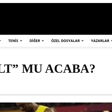
https://abcspor.com/wp-content/uploa
TENİS
DİĞER
ÖZEL DOSYALAR
YAZARLAR
LT” MU ACABA?