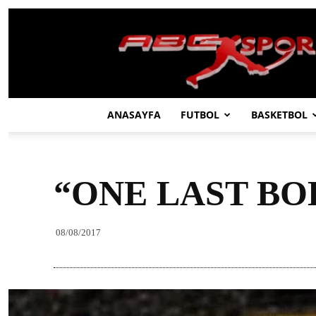
ABC
SPOR
ANASAYFA
FUTBOL
BASKETBOL
“ONE LAST BO
08/08/2017