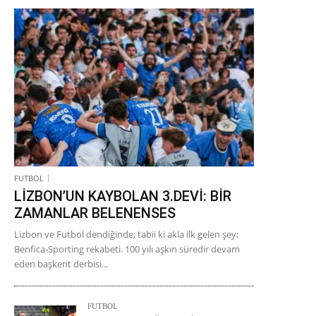
FUTBOL
LİZBON’UN KAYBOLAN 3.DEVİ: BİR
ZAMANLAR BELENENSES
Lizbon ve Futbol dendiğinde; tabii ki akla ilk gelen şey;
Benfica-Sporting rekabeti. 100 yılı aşkın süredir devam
eden başkent derbisi...
FUTBOL