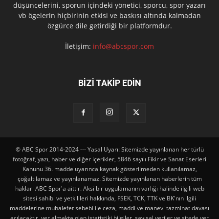
düşüncelerini, sporun içindeki yönetici, sporcu, spor yazarı
vb ögelerin hiçbirinin etkisi ve baskısı altında kalmadan
özgürce dile getirdiği bir platformdur.
İletişim:
info@abcspor.com
BİZİ TAKİP EDİN
© ABC Spor 2014-2024 --- Yasal Uyarı: Sitemizde yayınlanan her türlü
fotoğraf, yazı, haber ve diğer içerikler, 5846 sayılı Fikir ve Sanat Eserleri
Kanunu 36. madde uyarınca kaynak gösterilmeden kullanılamaz,
çoğaltılamaz ve yayınlanamaz. Sitemizde yayınlanan haberlerin tüm
hakları ABC Spor'a aittir. Aksi bir uygulamanın varlığı halinde ilgili web
sitesi sahibi ve yetkilileri hakkında, FSEK, TCK, TTK ve BK'nın ilgili
maddelerine muhalefet sebebi ile ceza, maddi ve manevi tazminat davası
açılacaktır. yer almakta olan istatistiki bilgiler, sayısal veriler ve sitede yer