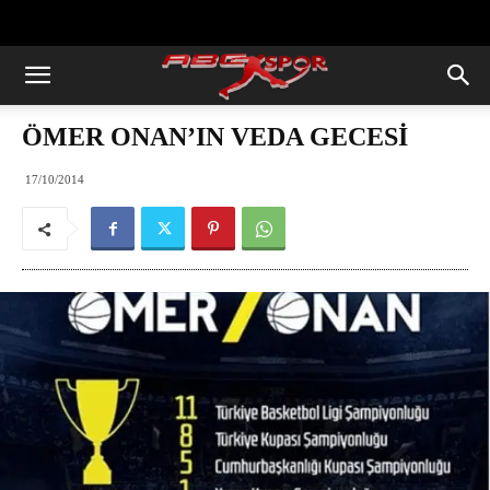
https://abcspor.com/wp-
content/uploads/2020/11/ataturk.jpg
ÖMER ONAN’IN VEDA GECESİ
17/10/2014