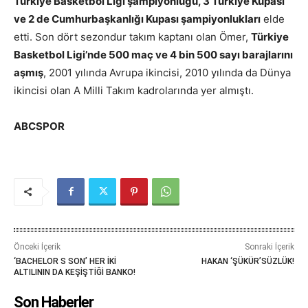
Türkiye Basketbol Ligi şampiyonluğu, 3 Türkiye Kupası
ve 2 de Cumhurbaşkanlığı Kupası şampiyonlukları
elde
etti. Son dört sezondur takım kaptanı olan Ömer,
Türkiye
Basketbol Ligi’nde 500 maç ve 4 bin 500 sayı barajlarını
aşmış
, 2001 yılında Avrupa ikincisi, 2010 yılında da Dünya
ikincisi olan A Milli Takım kadrolarında yer almıştı.
ABCSPOR
Önceki İçerik
Sonraki İçerik
‘BACHELOR S SON’ HER İKİ
HAKAN ‘ŞÜKÜR’SÜZLÜK!
ALTILININ DA KEŞİŞTİĞİ BANKO!
Son Haberler