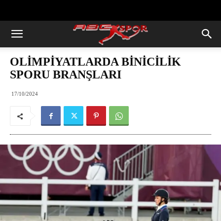
https://abcspor.com/wp-
content/uploads/2020/11/ataturk.jpg
OLİMPİYATLARDA BİNİCİLİK
SPORU BRANŞLARI
17/10/2024