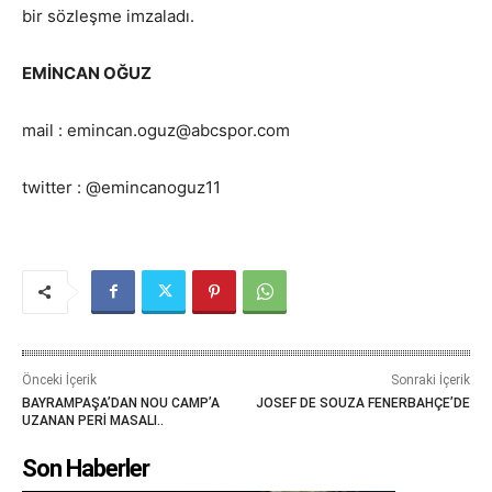
bir sözleşme imzaladı.
EMİNCAN OĞUZ
mail : emincan.oguz@abcspor.com
twitter : @emincanoguz11
Önceki İçerik
Sonraki İçerik
BAYRAMPAŞA’DAN NOU CAMP’A
JOSEF DE SOUZA FENERBAHÇE’DE
UZANAN PERİ MASALI..
Son Haberler