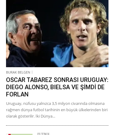
BURAK BELGEN
OSCAR TABAREZ SONRASI URUGUAY:
DIEGO ALONSO, BIELSA VE ŞİMDİ DE
FORLAN
Uruguay, nüfusu yalnızca 3,5 milyon civarında olmasına
rağmen dünya futbol tarihinin en büyük ülkelerinden biri
olarak gösterilir. İki Dünya...
FUTBOL