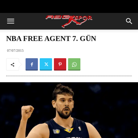
https://abcspor.com/wp-
content/uploads/2020/11/ataturk.jpg
NBA FREE AGENT 7. GÜN
07/07/2015