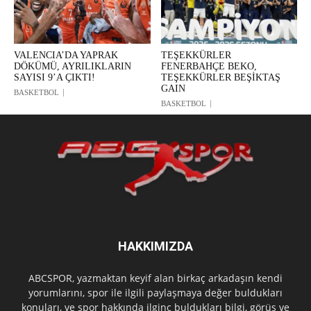
VALENCIA’DA YAPRAK
TEŞEKKÜRLER
DÖKÜMÜ, AYRILIKLARIN
FENERBAHÇE BEKO,
SAYISI 9’A ÇIKTI!
TEŞEKKÜRLER BEŞİKTAŞ
GAIN
BASKETBOL
BASKETBOL
HAKKIMIZDA
ABCSPOR, yazmaktan keyif alan birkaç arkadaşın kendi
yorumlarını, spor ile ilgili paylaşmaya değer buldukları
konuları, ve spor hakkında ilginç buldukları bilgi, görüş ve