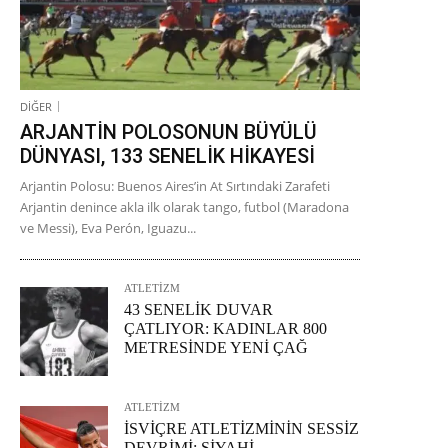
DİĞER
ARJANTİN POLOSONUN BÜYÜLÜ
DÜNYASI, 133 SENELİK HİKAYESİ
Arjantin Polosu: Buenos Aires’in At Sırtındaki Zarafeti
Arjantin denince akla ilk olarak tango, futbol (Maradona
ve Messi), Eva Perón, Iguazu...
ATLETİZM
43 SENELİK DUVAR
ÇATLIYOR: KADINLAR 800
METRESİNDE YENİ ÇAĞ
ATLETİZM
İSVİÇRE ATLETİZMİNİN SESSİZ
DEVRİMİ: SİYAHİ