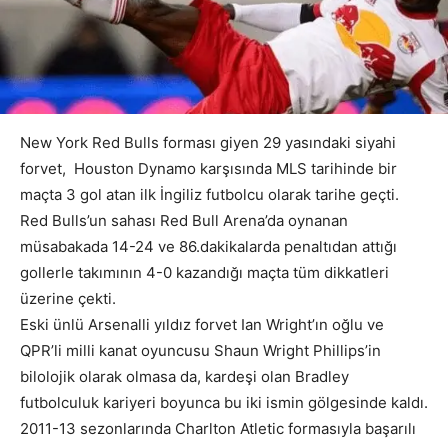
New York Red Bulls forması giyen 29 yasındaki siyahi
forvet, Houston Dynamo karşısında MLS tarihinde bir
maçta 3 gol atan ilk İngiliz futbolcu olarak tarihe geçti.
Red Bulls’un sahası Red Bull Arena’da oynanan
müsabakada 14-24 ve 86.dakikalarda penaltıdan attığı
gollerle takımının 4-0 kazandığı maçta tüm dikkatleri
üzerine çekti.
Eski ünlü Arsenalli yıldız forvet Ian Wright’ın oğlu ve
QPR’li milli kanat oyuncusu Shaun Wright Phillips’in
bilolojik olarak olmasa da, kardeşi olan Bradley
futbolculuk kariyeri boyunca bu iki ismin gölgesinde kaldı.
2011-13 sezonlarında Charlton Atletic formasıyla başarılı