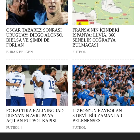
OSCAR TABAREZ SONRASI
FRANSA’NIN İÇİNDEKİ
URUGUAY: DIEGO ALONSO,
İSPANYA: LLVIA, 360
BIELSA VE ŞİMDİ DE
SENELİK COĞRAFYA
FORLAN
BULMACASI
BURAK BELGEN
FUTBOL
FC BALTIKA KALININGRAD:
LİZBON’UN KAYBOLAN
RUSYA’NIN AVRUPA’YA
3.DEVİ: BİR ZAMANLAR
AÇILAN FUTBOL KAPISI
BELENENSES
FUTBOL
FUTBOL