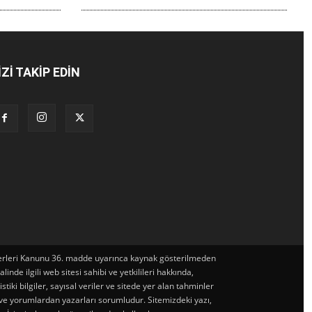
İZİ TAKİP EDİN
t Eserleri Kanunu 36. madde uyarınca kaynak gösterilmeden
de ilgili web sitesi sahibi ve yetkilileri hakkında,
iki bilgiler, sayısal veriler ve sitede yer alan tahminler
 ve yorumlardan yazarları sorumludur. Sitemizdeki yazı,