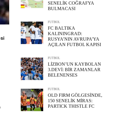
SENELİK COĞRAFYA
BULMACASI
FUTBOL
FC BALTIKA
KALININGRAD:
si
RUSYA’NIN AVRUPA’YA
AÇILAN FUTBOL KAPISI
FUTBOL
LİZBON’UN KAYBOLAN
3.DEVİ: BİR ZAMANLAR
BELENENSES
FUTBOL
OLD FIRM GÖLGESİNDE,
150 SENELİK MİRAS:
PARTICK THISTLE FC
e