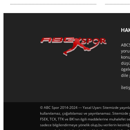
HA
ABCS
yoru
konu
düşü
ögel
dile
İlet
© ABC Spor 2014-2024 --- Yasal Uyarı: Sitemizde yayınlan
kullanılamaz, çoğaltılamaz ve yayınlanamaz. Sitemizde yay
FSEK, TCK, TTK ve BK'nın ilgili maddelerine muhalefet seb
sadece bilgilendirmeye yönelik olup,bu verilerin kesinl