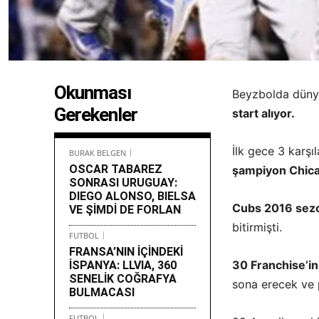
Okunması
Beyzbolda düny
Gerekenler
start alıyor.
İlk gece 3 karş
BURAK BELGEN
OSCAR TABAREZ
şampiyon Chicag
SONRASI URUGUAY:
DIEGO ALONSO, BIELSA
Cubs 2016 sezo
VE ŞİMDİ DE FORLAN
bitirmişti.
FUTBOL
FRANSA’NIN İÇİNDEKİ
30 Franchise’in
İSPANYA: LLVIA, 360
SENELİK COĞRAFYA
sona erecek ve 
BULMACASI
FUTBOL