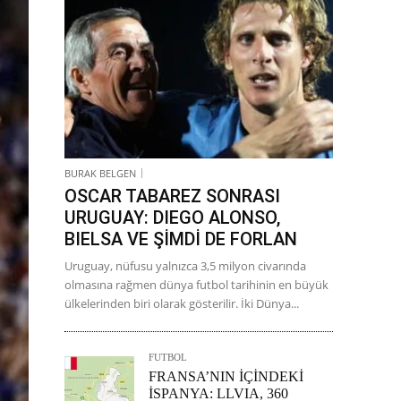
BURAK BELGEN
OSCAR TABAREZ SONRASI
URUGUAY: DIEGO ALONSO,
BIELSA VE ŞİMDİ DE FORLAN
Uruguay, nüfusu yalnızca 3,5 milyon civarında
olmasına rağmen dünya futbol tarihinin en büyük
ülkelerinden biri olarak gösterilir. İki Dünya...
FUTBOL
FRANSA’NIN İÇİNDEKİ
İSPANYA: LLVIA, 360