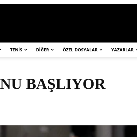
https://abcspor.com/wp-content/uploa
TENİS
DİĞER
ÖZEL DOSYALAR
YAZARLAR
ONU BAŞLIYOR