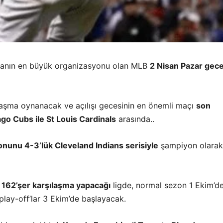
anın en büyük organizasyonu olan MLB
2 Nisan Pazar gece
ılaşma oynanacak ve açılışı gecesinin en önemli maçı
son
o Cubs ile St Louis Cardinals
arasında..
nunu 4-3’lük Cleveland Indians serisiyle
şampiyon olarak
 162’şer karşılaşma yapacağı
ligde, normal sezon 1 Ekim’d
play-off’lar 3 Ekim’de başlayacak.