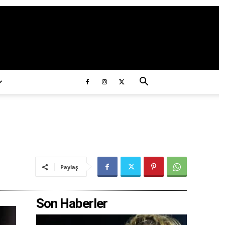
ds/2020/11/ataturk.jpg
Paylaş
Son Haberler