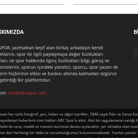
KKIMIZDA
B
POR, yazmaktan keyif alan birkaç arkadaşın kendi
mlarını, spor ile ilgili paylaşmaya değer buldukları
ları, ve spor hakkında ilginç buldukları bilgi, görüş ve
ncelerini, sporun içindeki yönetici, sporcu, spor yazarı vb
erin hiçbirinin etkisi ve baskısı altında kalmadan özgürce
 getirdiği bir platformdur.
işim:
info@abcspor.com
an her türlü fotoğraf, yazı, haber ve diğer içerikler, 5846 sayılı Fikir ve Sana
ınlanan haberlerin tüm hakları ABC Spor'a aittir. Aksi bir uygulamanın varlığı halin
ebi ile ceza, maddi ve manevi tazminat davası açılacaktır. yer almakta olan istatist
iğine dair herhangi bir iddia ve sorumluluğumuz bulunmamaktadır. Yazılan yazılar