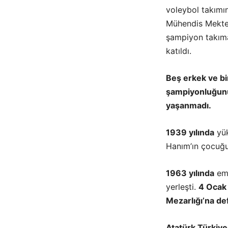
voleybol takımı
Mühendis Mekteb
şampiyon takıma
katıldı.
Beş erkek ve bi
şampiyonluğunu 
yaşanmadı.
1939 yılında
yük
Hanım’ın çocuğu
1963 yılında
eme
yerleşti.
4 Ocak
Mezarlığı’na def
Atatürk Türkiye