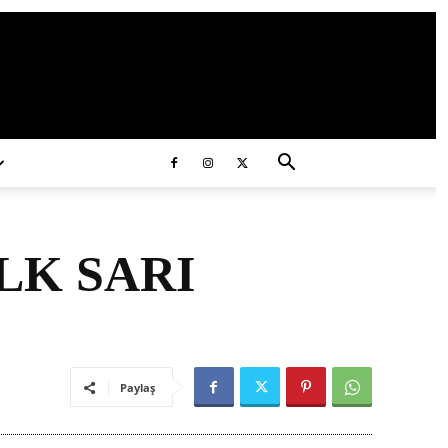
ds/2020/11/ataturk.jpg
LK SARI
Paylaş