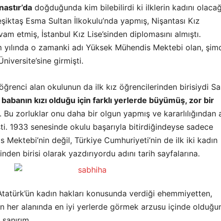
nastır’da
doğduğunda kim bilebilirdi ki ilklerin kadını olacağ
eşiktaş Esma Sultan İlkokulu’nda yapmış, Nişantası Kız
am etmiş, İstanbul Kız Lise’sinden diplomasını almıştı.
 yılında o zamanki adı Yüksek Mühendis Mektebi olan, şimd
niversite’sine girmişti.
z öğrenci alan okulunun da ilk kız öğrencilerinden birisiydi S
 babanın kızı olduğu için farklı yerlerde büyümüş, zor bir
. Bu zorluklar onu daha bir olgun yapmış ve kararlılığından 
i. 1933 senesinde okulu başarıyla bitirdiğindeyse sadece
Mektebi’nin değil, Türkiye Cumhuriyeti’nin de ilk iki kadın
nden birisi olarak yazdırıyordu adını tarih sayfalarına.
tatürk’ün kadın hakları konusunda verdiği ehemmiyetten,
ın her alanında en iyi yerlerde görmek arzusu içinde olduğu
 sanırım.