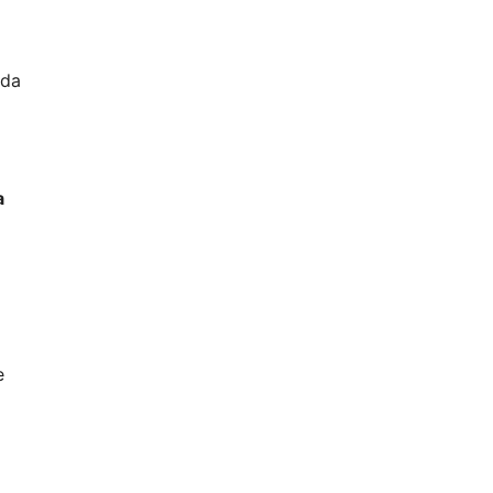
 da
a
e