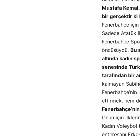
Mustafa Kemal A
bir gerçektir ki
b
Fenerbahçe için 
Sadece Atatük il
Fenerbahçe Spor
öncüsüydü.
Bu s
altında kadın s
senesinde Türki
tarafından bir a
kalmayan Sabiha
Fenerbahçe’nin 
ettirmek, hem d
Fenerbahçe’nin i
Onun için ilkler
Kadın Voleybol 
enteresanı Erke