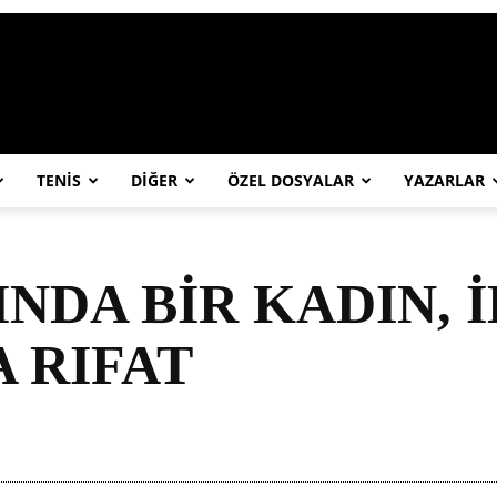
https://abcspor.com/wp-content/uploa
TENİS
DİĞER
ÖZEL DOSYALAR
YAZARLAR
NDA BİR KADIN, İ
 RIFAT