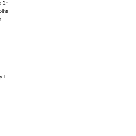
e 2-
biha
n
yıl