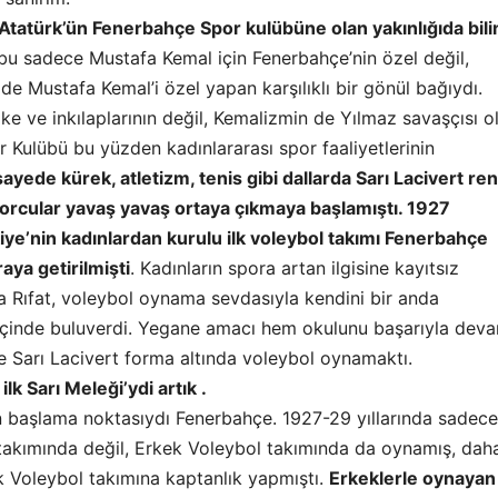
tatürk’ün Fenerbahçe Spor kulübüne olan yakınlığıda bil
u sadece Mustafa Kemal için Fenerbahçe’nin özel değil,
de Mustafa Kemal’i özel yapan karşılıklı bir gönül bağıydı.
ke ve inkılaplarının değil, Kemalizmin de Yılmaz savaşçısı o
 Kulübü bu yüzden kadınlararası spor faaliyetlerinin
ayede kürek, atletizm, tenis gibi dallarda Sarı Lacivert re
porcular yavaş yavaş ortaya çıkmaya başlamıştı. 1927
ye’nin kadınlardan kurulu ilk voleybol takımı Fenerbahçe
raya getirilmişti
. Kadınların spora artan ilgisine kayıtsız
 Rıfat, voleybol oynama sevdasıyla kendini bir anda
içinde buluverdi. Yegane amacı hem okulunu başarıyla dev
e Sarı Lacivert forma altında voleybol oynamaktı.
lk Sarı Meleği’ydi artık .
in başlama noktasıydı Fenerbahçe. 1927-29 yıllarında sadece
takımında değil, Erkek Voleybol takımında da oynamış, dah
k Voleybol takımına kaptanlık yapmıştı.
Erkeklerle oynayan