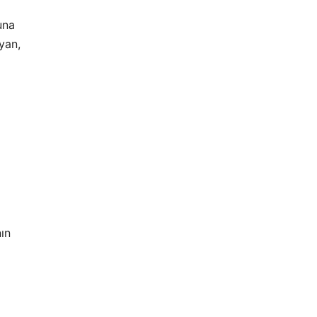
una
yan,
ın