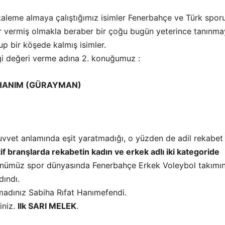
kaleme almaya çalıştığımız isimler Fenerbahçe ve Türk spor
r vermiş olmakla beraber bir çoğu bugün yeterince tanınma
p bir köşede kalmış isimler.
iği değeri verme adına 2. konuğumuz :
 HANIM (GÜRAYMAN)
 kuvvet anlamında eşit yaratmadığı, o yüzden de adil rekabet
if branşlarda rekabetin kadın ve erkek adlı iki kategoride
ünümüz spor dünyasında Fenerbahçe Erkek Voleybol takımın
dındı.
madınız Sabiha Rıfat Hanımefendi.
iniz.
Ilk SARI MELEK
.