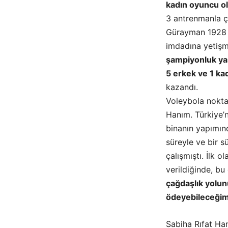
kadın oyuncu o
3 antrenmanla ç
Gürayman 1928 s
imdadına yetişmi
şampiyonluk ya
5 erkek ve 1 ka
kazandı.
Voleybola nokta
Hanım. Türkiye’n
binanın yapımınd
süreyle ve bir s
çalışmıştı. İlk o
verildiğinde, bu
çağdaşlık yolu
ödeyebileceği
Sabiha Rıfat Ha