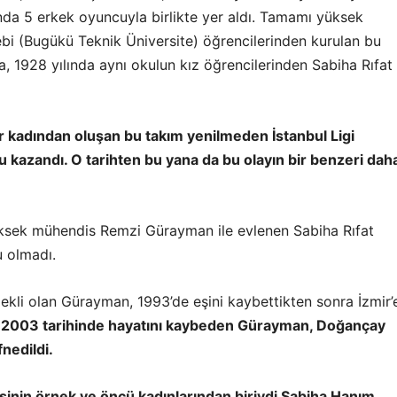
nda 5 erkek oyuncuyla birlikte yer aldı. Tamamı yüksek
i (Bugükü Teknik Üniversite) öğrencilerinden kurulan bu
, 1928 yılında aynı okulun kız öğrencilerinden Sabiha Rıfat
r kadından oluşan bu takım yenilmeden İstanbul Ligi
kazandı. O tarihten bu yana da bu olayın bir benzeri dah
sek mühendis Remzi Gürayman ile evlenen Sabiha Rıfat
 olmadı.
kli olan Gürayman, 1993’de eşini kaybettikten sonra İzmir’
 2003 tarihinde hayatını kaybeden Gürayman, Doğançay
nedildi.
sinin örnek ve öncü kadınlarından biriydi Sabiha Hanım
.