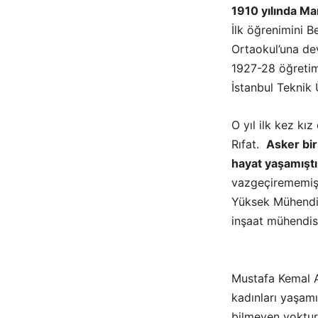
1910 yılında Ma
İlk öğrenimini B
Ortaokul’una dev
1927-28 öğretim
İstanbul Teknik Ü
O yıl ilk kez kı
Rıfat.
Asker bir
hayat yaşamıştı
vazgeçirememişt
Yüksek Mühendis 
inşaat mühendisi
Mustafa Kemal A
kadınları yaşam
bilmeyen yoktur