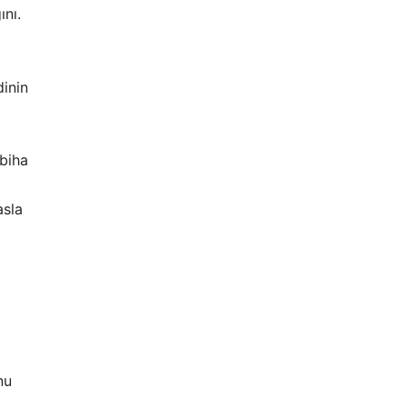
ını.
inin
abiha
asla
nu