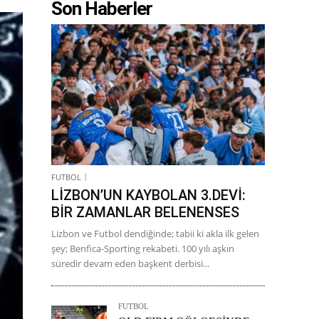
Son Haberler
FUTBOL
LİZBON’UN KAYBOLAN 3.DEVİ:
BİR ZAMANLAR BELENENSES
Lizbon ve Futbol dendiğinde; tabii ki akla ilk gelen
şey; Benfica-Sporting rekabeti. 100 yılı aşkın
süredir devam eden başkent derbisi...
FUTBOL