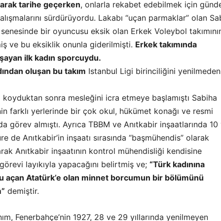
larak tarihe geçerken
, onlarla rekabet edebilmek için günd
alışmalarını sürdürüyordu. Lakabı “uçan parmaklar” olan Sa
enesinde bir oyuncusu eksik olan Erkek Voleybol takımını
ş ve bu eksiklik onunla giderilmişti.
Erkek takımında
şayan ilk kadın sporcuydu.
dından oluşan bu takım
Istanbul Ligi birinciliğini yenilmeden
 koyduktan sonra mesleğini icra etmeye başlamıştı Sabiha
in farklı yerlerinde bir çok okul, hükümet konağı ve resmi
a görev almıştı. Ayrıca TBBM ve Anıtkabir inşaatlarında 10 
üre de Anıtkabir’in inşaatı sırasında “başmühendis” olarak
larak Anıtkabir inşaatının kontrol mühendisliği kendisine
 görevi layıkıyla yapacağını belirtmiş ve;
“Türk kadınına
nu açan Atatürk’e olan minnet borcumun bir bölümünü
m”
demiştir.
nım, Fenerbahçe’nin 1927, 28 ve 29 yıllarında yenilmeyen