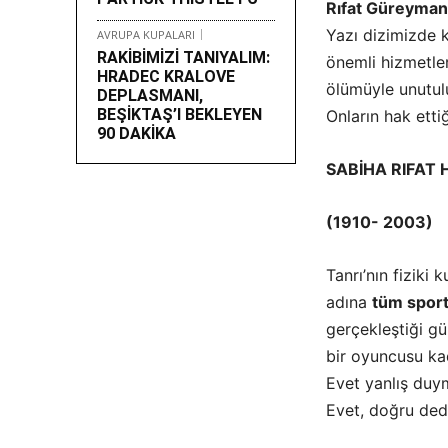
Rıfat Güreyman
Yazı dizimizde 
AVRUPA KUPALARI
RAKİBİMİZİ TANIYALIM:
önemli hizmetle
HRADEC KRALOVE
ölümüyle unutulu
DEPLASMANI,
BEŞİKTAŞ’I BEKLEYEN
Onların hak ett
90 DAKİKA
SABİHA RIFAT
(1910- 2003)
Tanrı’nın fiziki
adına
tüm sport
gerçekleştiği g
bir oyuncusu ka
Evet yanlış duy
Evet, doğru ded