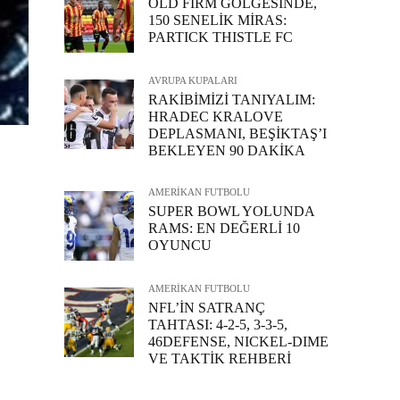
OLD FIRM GÖLGESİNDE,
150 SENELİK MİRAS:
PARTICK THISTLE FC
AVRUPA KUPALARI
RAKİBİMİZİ TANIYALIM:
HRADEC KRALOVE
DEPLASMANI, BEŞİKTAŞ’I
BEKLEYEN 90 DAKİKA
AMERİKAN FUTBOLU
SUPER BOWL YOLUNDA
RAMS: EN DEĞERLİ 10
OYUNCU
AMERİKAN FUTBOLU
NFL’İN SATRANÇ
TAHTASI: 4-2-5, 3-3-5,
46DEFENSE, NICKEL-DIME
VE TAKTİK REHBERİ