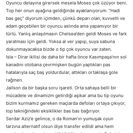
Oyuncu detayına girersek mesela Moses çok üzüyor beni.
Top her onun ayağına geldiğinde ayaklanıyorum. ”Hadi
bas geç” diyorum içimden, çünkü deparı olan, kuvvetli ve
adam geçebilen bir oyuncu aslında ama yapamıyor bir
türlü. Yanlış anlaşılmasın Chelsea’den geldi Moses ve fark
yaratması için geldi. Yoksa al ver yapıp, suya sabuna
dokunmayacaksa bizde o tip çok oyuncu var zaten.
Isla – Dirar ikilisi de daha bir hafta önce Kasımpaşa’nın sol
kanadını otobana çevrmişken bugün yaptıkları pas
hatalarıyla saç baş yoldurdular, attıkları ortaklaşa gole
rağmen.
Jailson da bir başka soru işareti. Orta sahaya belli bir
mücadele ve dinamizm getirdiği aşikar ama bu tip oyunu
bizim kurmamız gereken maçlarda defoları ortaya çıkıyor,
top tekniğindeki eksiklikler bas bas bağırıyor.
Serdar Aziz’e gelince, o da Roman’ın yumuşak oyun
tarzına alternatif olsun diye transfer edildi ama hem