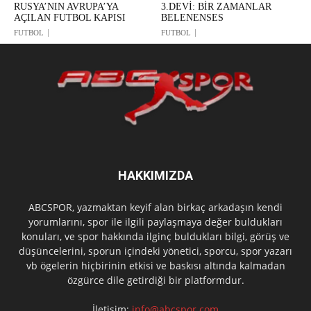
RUSYA’NIN AVRUPA’YA
3.DEVİ: BİR ZAMANLAR
AÇILAN FUTBOL KAPISI
BELENENSES
FUTBOL
FUTBOL
HAKKIMIZDA
ABCSPOR, yazmaktan keyif alan birkaç arkadaşın kendi
yorumlarını, spor ile ilgili paylaşmaya değer buldukları
konuları, ve spor hakkında ilginç buldukları bilgi, görüş ve
düşüncelerini, sporun içindeki yönetici, sporcu, spor yazarı
vb ögelerin hiçbirinin etkisi ve baskısı altında kalmadan
özgürce dile getirdiği bir platformdur.
İletişim:
info@abcspor.com