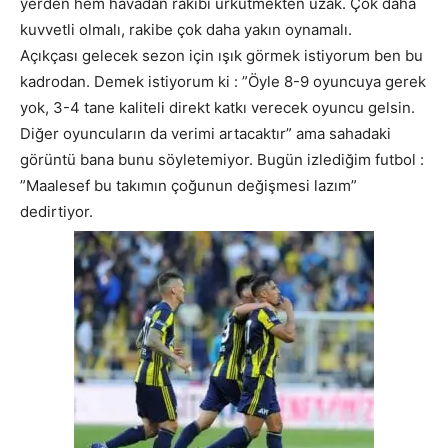
yerden hem havadan rakibi ürkütmekten uzak. Çok daha
kuvvetli olmalı, rakibe çok daha yakın oynamalı.
Açıkçası gelecek sezon için ışık görmek istiyorum ben bu
kadrodan. Demek istiyorum ki : ”Öyle 8-9 oyuncuya gerek
yok, 3-4 tane kaliteli direkt katkı verecek oyuncu gelsin.
Diğer oyuncuların da verimi artacaktır” ama sahadaki
görüntü bana bunu söyletemiyor. Bugün izlediğim futbol :
”Maalesef bu takımın çoğunun değişmesi lazım”
dedirtiyor.