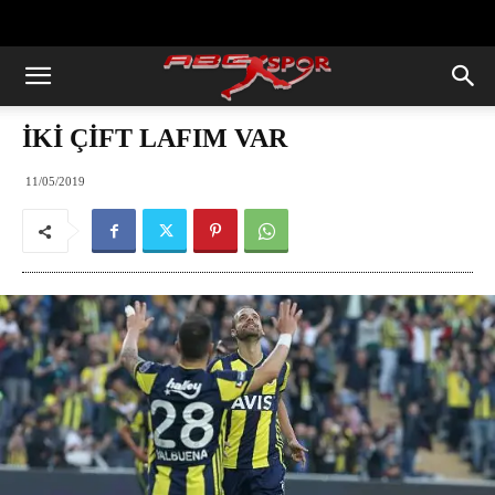
https://abcspor.com/wp-
content/uploads/2020/11/ataturk.jpg
İKİ ÇİFT LAFIM VAR
11/05/2019