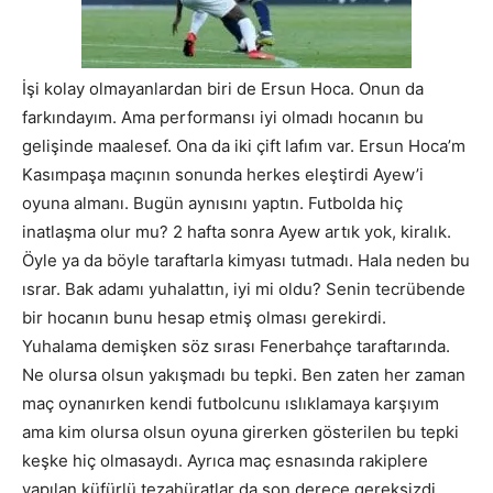
İşi kolay olmayanlardan biri de Ersun Hoca. Onun da
farkındayım. Ama performansı iyi olmadı hocanın bu
gelişinde maalesef. Ona da iki çift lafım var. Ersun Hoca’m
Kasımpaşa maçının sonunda herkes eleştirdi Ayew’i
oyuna almanı. Bugün aynısını yaptın. Futbolda hiç
inatlaşma olur mu? 2 hafta sonra Ayew artık yok, kiralık.
Öyle ya da böyle taraftarla kimyası tutmadı. Hala neden bu
ısrar. Bak adamı yuhalattın, iyi mi oldu? Senin tecrübende
bir hocanın bunu hesap etmiş olması gerekirdi.
Yuhalama demişken söz sırası Fenerbahçe taraftarında.
Ne olursa olsun yakışmadı bu tepki. Ben zaten her zaman
maç oynanırken kendi futbolcunu ıslıklamaya karşıyım
ama kim olursa olsun oyuna girerken gösterilen bu tepki
keşke hiç olmasaydı. Ayrıca maç esnasında rakiplere
yapılan küfürlü tezahüratlar da son derece gereksizdi.