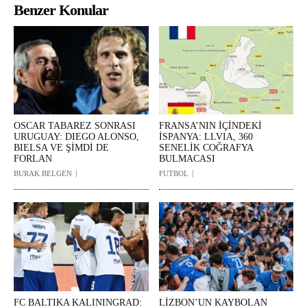
Benzer Konular
OSCAR TABAREZ SONRASI
FRANSA’NIN İÇİNDEKİ
URUGUAY: DIEGO ALONSO,
İSPANYA: LLVIA, 360
BIELSA VE ŞİMDİ DE
SENELİK COĞRAFYA
FORLAN
BULMACASI
BURAK BELGEN
FUTBOL
FC BALTIKA KALININGRAD:
LİZBON’UN KAYBOLAN