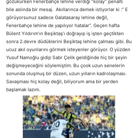
gözükürken Fenerbahçe lehine verdiği ”kolay” penaltı
bile aslında bir mesaj. Akıllarınca demek istiyorlar ki :” E
görüyorsunuz sadece Galatasaray lehine değil,
Fenerbahçe lehine de yapılıyor hatalar”. Geçen hafta
Bülent Yıldırım’ın Beşiktaş’ı doğrayıp iş işten geçtikten
sonra 2.devre düdüklerini Beşiktaş lehine çalması gibi. Bu
ucuz akıl oyunlarını görmek isteyenler görüyor. O yüzden
Yusuf Namoğlu gidip Sabr Çelik geldiğinde hiç bir şeyin
değişmeyeceğini söylemiştim. Bu çook uzun senelerin
sonunda oluşmuş bir düzen, uzun yılların kadrolaşması.
Savaşması hiç kolay değil, biliyorum ama bir yerden
başlamak lazım.