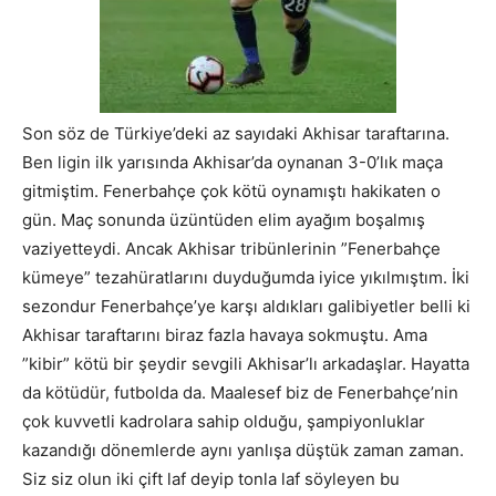
Son söz de Türkiye’deki az sayıdaki Akhisar taraftarına.
Ben ligin ilk yarısında Akhisar’da oynanan 3-0’lık maça
gitmiştim. Fenerbahçe çok kötü oynamıştı hakikaten o
gün. Maç sonunda üzüntüden elim ayağım boşalmış
vaziyetteydi. Ancak Akhisar tribünlerinin ”Fenerbahçe
kümeye” tezahüratlarını duyduğumda iyice yıkılmıştım. İki
sezondur Fenerbahçe’ye karşı aldıkları galibiyetler belli ki
Akhisar taraftarını biraz fazla havaya sokmuştu. Ama
”kibir” kötü bir şeydir sevgili Akhisar’lı arkadaşlar. Hayatta
da kötüdür, futbolda da. Maalesef biz de Fenerbahçe’nin
çok kuvvetli kadrolara sahip olduğu, şampiyonluklar
kazandığı dönemlerde aynı yanlışa düştük zaman zaman.
Siz siz olun iki çift laf deyip tonla laf söyleyen bu