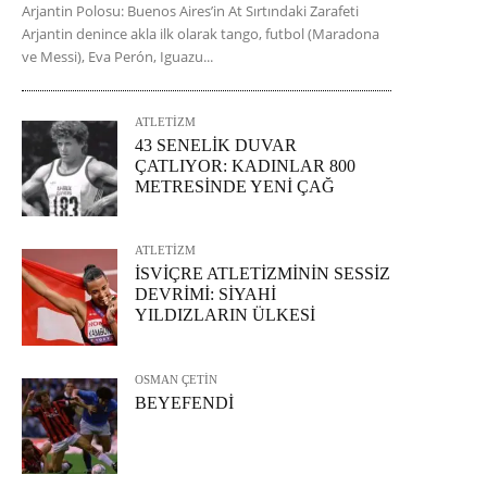
Arjantin Polosu: Buenos Aires’in At Sırtındaki Zarafeti
Arjantin denince akla ilk olarak tango, futbol (Maradona
ve Messi), Eva Perón, Iguazu...
ATLETİZM
43 SENELİK DUVAR
ÇATLIYOR: KADINLAR 800
METRESİNDE YENİ ÇAĞ
ATLETİZM
İSVİÇRE ATLETİZMİNİN SESSİZ
DEVRİMİ: SİYAHİ
YILDIZLARIN ÜLKESİ
OSMAN ÇETİN
BEYEFENDİ