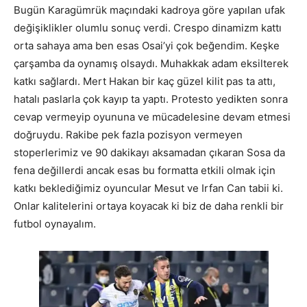
Bugün Karagümrük maçındaki kadroya göre yapılan ufak
değişiklikler olumlu sonuç verdi. Crespo dinamizm kattı
orta sahaya ama ben esas Osai’yi çok beğendim. Keşke
çarşamba da oynamış olsaydı. Muhakkak adam eksilterek
katkı sağlardı. Mert Hakan bir kaç güzel kilit pas ta attı,
hatalı paslarla çok kayıp ta yaptı. Protesto yedikten sonra
cevap vermeyip oyununa ve mücadelesine devam etmesi
doğruydu. Rakibe pek fazla pozisyon vermeyen
stoperlerimiz ve 90 dakikayı aksamadan çıkaran Sosa da
fena değillerdi ancak esas bu formatta etkili olmak için
katkı beklediğimiz oyuncular Mesut ve Irfan Can tabii ki.
Onlar kalitelerini ortaya koyacak ki biz de daha renkli bir
futbol oynayalım.