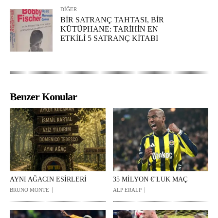
DİĞER
BİR SATRANÇ TAHTASI, BİR
KÜTÜPHANE: TARİHİN EN
ETKİLİ 5 SATRANÇ KİTABI
Benzer Konular
AYNI AĞACIN ESİRLERİ
35 MİLYON €’LUK MAÇ
BRUNO MONTE
ALP ERALP