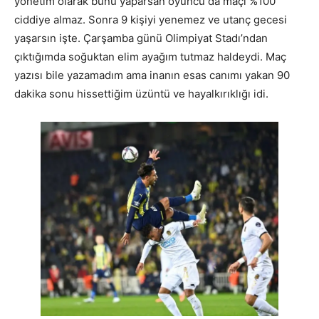
yönetim olarak bunu yaparsan oyuncu da maçı %100
ciddiye almaz. Sonra 9 kişiyi yenemez ve utanç gecesi
yaşarsın işte. Çarşamba günü Olimpiyat Stadı’ndan
çıktığımda soğuktan elim ayağım tutmaz haldeydi. Maç
yazısı bile yazamadım ama inanın esas canımı yakan 90
dakika sonu hissettiğim üzüntü ve hayalkırıklığı idi.