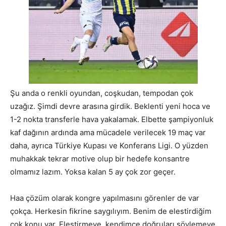
Şu anda o renkli oyundan, coşkudan, tempodan çok
uzağız. Şimdi devre arasına girdik. Beklenti yeni hoca ve
1-2 nokta transferle hava yakalamak. Elbette şampiyonluk
kaf dağının ardında ama mücadele verilecek 19 maç var
daha, ayrıca Türkiye Kupası ve Konferans Ligi. O yüzden
muhakkak tekrar motive olup bir hedefe konsantre
olmamız lazım. Yoksa kalan 5 ay çok zor geçer.
Haa çözüm olarak kongre yapılmasını görenler de var
çokça. Herkesin fikrine saygılıyım. Benim de elestirdiğim
çok konu var. Eleştirmeye, kendimce doğruları söylemeye