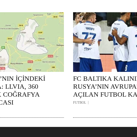
NIN İÇİNDEKİ
FC BALTIKA KALIN
: LLVIA, 360
RUSYA’NIN AVRUPA
K COĞRAFYA
AÇILAN FUTBOL KA
CASI
FUTBOL