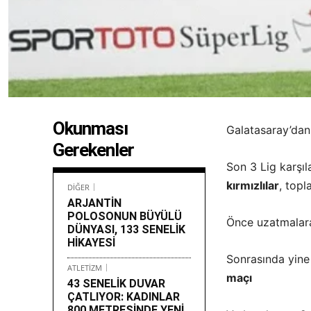
Okunması
Galatasaray’dan 
Gerekenler
Son 3 Lig karşı
kırmızlılar
, topl
DİĞER
ARJANTİN
POLOSONUN BÜYÜLÜ
Önce uzatmalara
DÜNYASI, 133 SENELİK
HİKAYESİ
Sonrasında yine
ATLETİZM
maçı
43 SENELİK DUVAR
ÇATLIYOR: KADINLAR
800 METRESİNDE YENİ