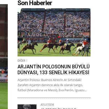
Son Haberler
DİĞER
ARJANTİN POLOSONUN BÜYÜLÜ
DÜNYASI, 133 SENELİK HİKAYESİ
Arjantin Polosu: Buenos Aires’in At Sırtındaki
Zarafeti Arjantin denince akla ilk olarak tango,
futbol (Maradona ve Messi), Eva Perón, Iguazu...
ATLETİZM