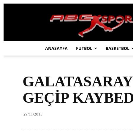
ABC
SPOR
ANASAYFA
FUTBOL
BASKETBOL
GALATASARAY’
GEÇİP KAYBED
29/11/2015