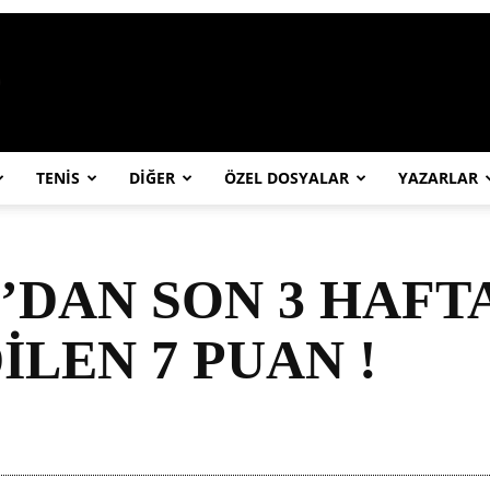
https://abcspor.com/wp-content/uploa
TENİS
DİĞER
ÖZEL DOSYALAR
YAZARLAR
DAN SON 3 HAFTA
İLEN 7 PUAN !