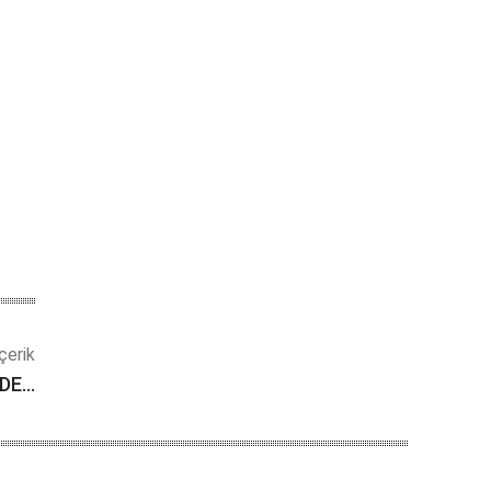
çerik
 DE…