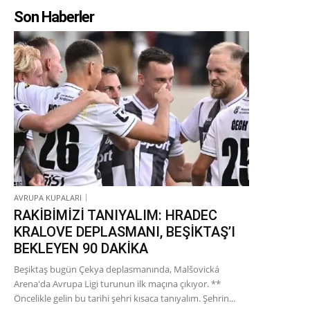
Son Haberler
AVRUPA KUPALARI
RAKİBİMİZİ TANIYALIM: HRADEC
KRALOVE DEPLASMANI, BEŞİKTAŞ’I
BEKLEYEN 90 DAKİKA
Beşiktaş bugün Çekya deplasmanında, Malšovická
Arena'da Avrupa Ligi turunun ilk maçına çıkıyor. **
Öncelikle gelin bu tarihi şehri kısaca tanıyalım. Şehrin...