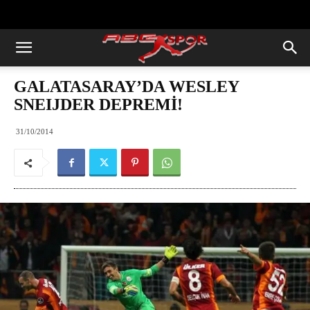
https://abcspor.com/wp-
content/uploads/2020/11/ataturk.jpg
GALATASARAY’DA WESLEY
SNEIJDER DEPREMİ!
31/10/2014