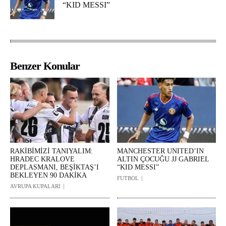
“KID MESSI”
Benzer Konular
RAKİBİMİZİ TANIYALIM:
MANCHESTER UNITED’IN
HRADEC KRALOVE
ALTIN ÇOCUĞU JJ GABRIEL
DEPLASMANI, BEŞİKTAŞ’I
“KID MESSI”
BEKLEYEN 90 DAKİKA
FUTBOL
AVRUPA KUPALARI