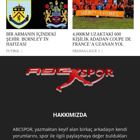
BİR ARMANIN İÇİNDEKİ
4,000KM UZAKTAKİ 600
ŞEHİR: BURNLEY’ÍN
KİŞİLİK ADADAN COUPE DE
HAFIZASI
FRANCE’A UZANAN YOL
FUTBOL
FRANSA LIGUE 1
HAKKIMIZDA
ABCSPOR, yazmaktan keyif alan birkaç arkadaşın kendi
yorumlarını, spor ile ilgili paylaşmaya değer buldukları