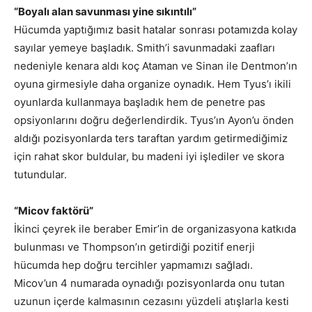
“Boyalı alan savunması yine sıkıntılı”
Hücumda yaptığımız basit hatalar sonrası potamızda kolay
sayılar yemeye başladık. Smith’i savunmadaki zaafları
nedeniyle kenara aldı koç Ataman ve Sinan ile Dentmon’ın
oyuna girmesiyle daha organize oynadık. Hem Tyus’ı ikili
oyunlarda kullanmaya başladık hem de penetre pas
opsiyonlarını doğru değerlendirdik. Tyus’ın Ayon’u önden
aldığı pozisyonlarda ters taraftan yardım getirmediğimiz
için rahat skor buldular, bu madeni iyi işlediler ve skora
tutundular.
“Micov faktörü”
İkinci çeyrek ile beraber Emir’in de organizasyona katkıda
bulunması ve Thompson’ın getirdiği pozitif enerji
hücumda hep doğru tercihler yapmamızı sağladı.
Micov’un 4 numarada oynadığı pozisyonlarda onu tutan
uzunun içerde kalmasının cezasını yüzdeli atışlarla kesti