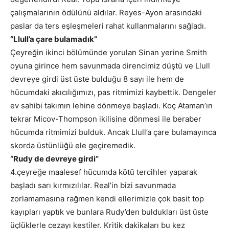
çalışmalarının ödülünü aldılar. Reyes-Ayon arasındaki
paslar da ters eşleşmeleri rahat kullanmalarını sağladı.
“Llull’a çare bulamadık”
Çeyreğin ikinci bölümünde yorulan Sinan yerine Smith
oyuna girince hem savunmada direncimiz düştü ve Llull
devreye girdi üst üste bulduğu 8 sayı ile hem de
hücumdaki akıcılığımızı, pas ritmimizi kaybettik. Dengeler
ev sahibi takımın lehine dönmeye başladı. Koç Ataman’ın
tekrar Micov-Thompson ikilisine dönmesi ile beraber
hücumda ritmimizi bulduk. Ancak Llull’a çare bulamayınca
skorda üstünlüğü ele geçiremedik.
“Rudy de devreye girdi”
4.çeyreğe maalesef hücumda kötü tercihler yaparak
başladı sarı kırmızılılar. Real’in bizi savunmada
zorlamamasına rağmen kendi ellerimizle çok basit top
kayıpları yaptık ve bunlara Rudy’den buldukları üst üste
üçlüklerle cezayı kestiler. Kritik dakikaları bu kez