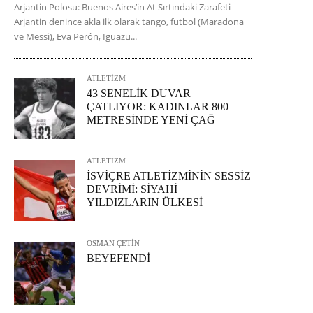
Arjantin Polosu: Buenos Aires’in At Sırtındaki Zarafeti
Arjantin denince akla ilk olarak tango, futbol (Maradona
ve Messi), Eva Perón, Iguazu...
ATLETİZM
43 SENELİK DUVAR
ÇATLIYOR: KADINLAR 800
METRESİNDE YENİ ÇAĞ
ATLETİZM
İSVİÇRE ATLETİZMİNİN SESSİZ
DEVRİMİ: SİYAHİ
YILDIZLARIN ÜLKESİ
OSMAN ÇETİN
BEYEFENDİ