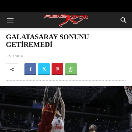
https://abcspor.com/wp-
content/uploads/2020/11/ataturk.jpg
GALATASARAY SONUNU
GETİREMEDİ
03/11/2016