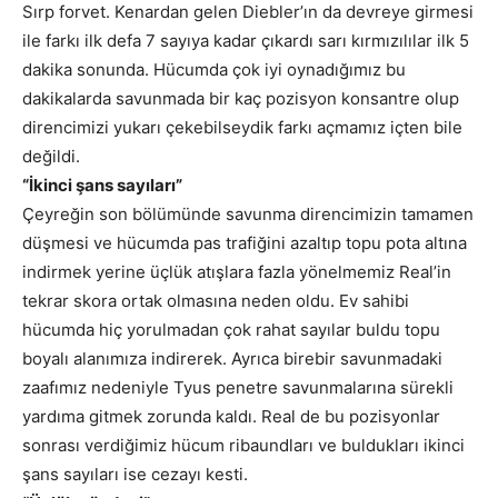
Sırp forvet. Kenardan gelen Diebler’ın da devreye girmesi
ile farkı ilk defa 7 sayıya kadar çıkardı sarı kırmızılılar ilk 5
dakika sonunda. Hücumda çok iyi oynadığımız bu
dakikalarda savunmada bir kaç pozisyon konsantre olup
direncimizi yukarı çekebilseydik farkı açmamız içten bile
değildi.
“İkinci şans sayıları”
Çeyreğin son bölümünde savunma direncimizin tamamen
düşmesi ve hücumda pas trafiğini azaltıp topu pota altına
indirmek yerine üçlük atışlara fazla yönelmemiz Real’in
tekrar skora ortak olmasına neden oldu. Ev sahibi
hücumda hiç yorulmadan çok rahat sayılar buldu topu
boyalı alanımıza indirerek. Ayrıca birebir savunmadaki
zaafımız nedeniyle Tyus penetre savunmalarına sürekli
yardıma gitmek zorunda kaldı. Real de bu pozisyonlar
sonrası verdiğimiz hücum ribaundları ve buldukları ikinci
şans sayıları ise cezayı kesti.