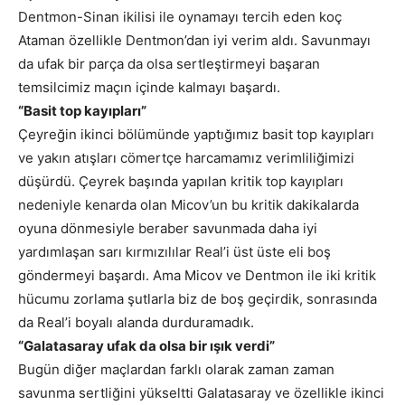
Dentmon-Sinan ikilisi ile oynamayı tercih eden koç
Ataman özellikle Dentmon’dan iyi verim aldı. Savunmayı
da ufak bir parça da olsa sertleştirmeyi başaran
temsilcimiz maçın içinde kalmayı başardı.
“Basit top kayıpları”
Çeyreğin ikinci bölümünde yaptığımız basit top kayıpları
ve yakın atışları cömertçe harcamamız verimliliğimizi
düşürdü. Çeyrek başında yapılan kritik top kayıpları
nedeniyle kenarda olan Micov’un bu kritik dakikalarda
oyuna dönmesiyle beraber savunmada daha iyi
yardımlaşan sarı kırmızılılar Real’i üst üste eli boş
göndermeyi başardı. Ama Micov ve Dentmon ile iki kritik
hücumu zorlama şutlarla biz de boş geçirdik, sonrasında
da Real’i boyalı alanda durduramadık.
“Galatasaray ufak da olsa bir ışık verdi”
Bugün diğer maçlardan farklı olarak zaman zaman
savunma sertliğini yükseltti Galatasaray ve özellikle ikinci