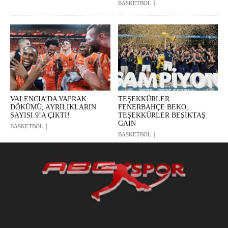
BASKETBOL
VALENCIA’DA YAPRAK
TEŞEKKÜRLER
DÖKÜMÜ, AYRILIKLARIN
FENERBAHÇE BEKO,
SAYISI 9’A ÇIKTI!
TEŞEKKÜRLER BEŞİKTAŞ
GAIN
BASKETBOL
BASKETBOL