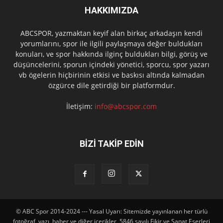
HAKKIMIZDA
ABCSPOR, yazmaktan keyif alan birkaç arkadaşın kendi
yorumlarını, spor ile ilgili paylaşmaya değer buldukları
konuları, ve spor hakkında ilginç buldukları bilgi, görüş ve
düşüncelerini, sporun içindeki yönetici, sporcu, spor yazarı
vb ögelerin hiçbirinin etkisi ve baskısı altında kalmadan
özgürce dile getirdiği bir platformdur.
İletişim:
info@abcspor.com
BİZİ TAKİP EDİN
© ABC Spor 2014-2024 --- Yasal Uyarı: Sitemizde yayınlanan her türlü
fotoğraf, yazı, haber ve diğer içerikler, 5846 sayılı Fikir ve Sanat Eserleri