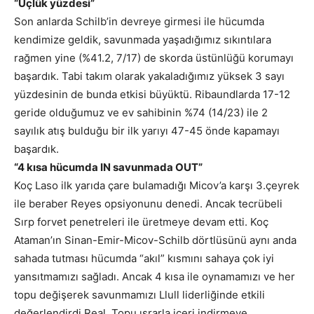
“Üçlük yüzdesi”
Son anlarda Schilb’in devreye girmesi ile hücumda
kendimize geldik, savunmada yaşadığımız sıkıntılara
rağmen yine (%41.2, 7/17) de skorda üstünlüğü korumayı
başardık. Tabi takım olarak yakaladığımız yüksek 3 sayı
yüzdesinin de bunda etkisi büyüktü. Ribaundlarda 17-12
geride olduğumuz ve ev sahibinin %74 (14/23) ile 2
sayılık atış bulduğu bir ilk yarıyı 47-45 önde kapamayı
başardık.
“4 kısa hücumda IN savunmada OUT”
Koç Laso ilk yarıda çare bulamadığı Micov’a karşı 3.çeyrek
ile beraber Reyes opsiyonunu denedi. Ancak tecrübeli
Sırp forvet penetreleri ile üretmeye devam etti. Koç
Ataman’ın Sinan-Emir-Micov-Schilb dörtlüsünü aynı anda
sahada tutması hücumda “akıl” kısmını sahaya çok iyi
yansıtmamızı sağladı. Ancak 4 kısa ile oynamamızı ve her
topu değişerek savunmamızı Llull liderliğinde etkili
değerlendirdi Real. Topu ısrarla içeri indirmeye