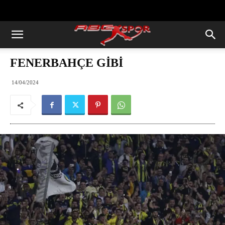
https://abcspor.com/wp-
content/uploads/2020/11/ataturk.jpg
FENERBAHÇE GİBİ
14/04/2024