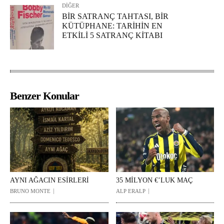
DİĞER
BİR SATRANÇ TAHTASI, BİR
KÜTÜPHANE: TARİHİN EN
ETKİLİ 5 SATRANÇ KİTABI
Benzer Konular
AYNI AĞACIN ESİRLERİ
35 MİLYON €’LUK MAÇ
BRUNO MONTE
ALP ERALP