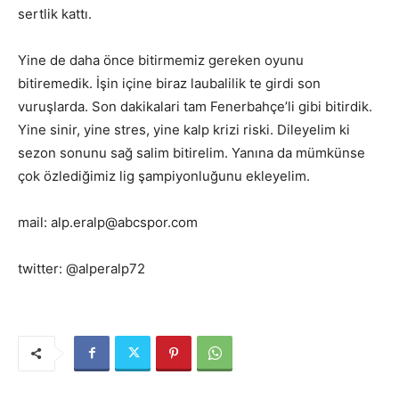
sertlik kattı.
Yine de daha önce bitirmemiz gereken oyunu
bitiremedik. İşin içine biraz laubalilik te girdi son
vuruşlarda. Son dakikalari tam Fenerbahçe’li gibi bitirdik.
Yine sinir, yine stres, yine kalp krizi riski. Dileyelim ki
sezon sonunu sağ salim bitirelim. Yanına da mümkünse
çok özlediğimiz lig şampiyonluğunu ekleyelim.
mail: alp.eralp@abcspor.com
twitter: @alperalp72