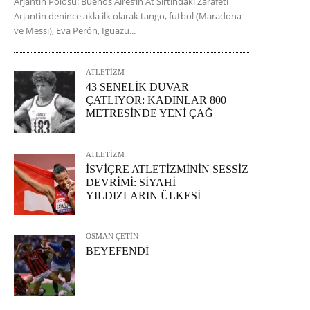
Arjantin Polosu: Buenos Aires’in At Sırtındaki Zarafeti
Arjantin denince akla ilk olarak tango, futbol (Maradona
ve Messi), Eva Perón, Iguazu...
ATLETİZM
43 SENELİK DUVAR
ÇATLIYOR: KADINLAR 800
METRESİNDE YENİ ÇAĞ
ATLETİZM
İSVİÇRE ATLETİZMİNİN SESSİZ
DEVRİMİ: SİYAHİ
YILDIZLARIN ÜLKESİ
OSMAN ÇETİN
BEYEFENDİ