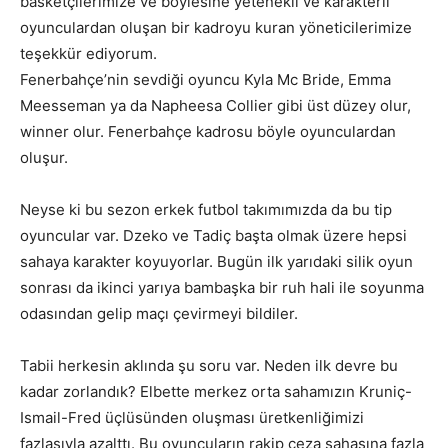
basketçilerimize ve böylesine yetenekli ve karakterli
oyunculardan oluşan bir kadroyu kuran yöneticilerimize
teşekkür ediyorum.
Fenerbahçe’nin sevdiği oyuncu Kyla Mc Bride, Emma
Meesseman ya da Napheesa Collier gibi üst düzey olur,
winner olur. Fenerbahçe kadrosu böyle oyunculardan
oluşur.
Neyse ki bu sezon erkek futbol takımımızda da bu tip
oyuncular var. Dzeko ve Tadiç başta olmak üzere hepsi
sahaya karakter koyuyorlar. Bugün ilk yarıdaki silik oyun
sonrası da ikinci yarıya bambaşka bir ruh hali ile soyunma
odasından gelip maçı çevirmeyi bildiler.
Tabii herkesin aklında şu soru var. Neden ilk devre bu
kadar zorlandık? Elbette merkez orta sahamızın Kruniç-
Ismail-Fred üçlüsünden oluşması üretkenliğimizi
fazlasıyla azalttı. Bu oyuncuların rakip ceza sahasına fazla