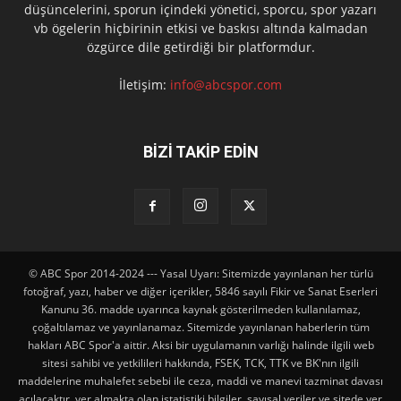
düşüncelerini, sporun içindeki yönetici, sporcu, spor yazarı
vb ögelerin hiçbirinin etkisi ve baskısı altında kalmadan
özgürce dile getirdiği bir platformdur.
İletişim:
info@abcspor.com
BİZİ TAKİP EDİN
© ABC Spor 2014-2024 --- Yasal Uyarı: Sitemizde yayınlanan her türlü
fotoğraf, yazı, haber ve diğer içerikler, 5846 sayılı Fikir ve Sanat Eserleri
Kanunu 36. madde uyarınca kaynak gösterilmeden kullanılamaz,
çoğaltılamaz ve yayınlanamaz. Sitemizde yayınlanan haberlerin tüm
hakları ABC Spor'a aittir. Aksi bir uygulamanın varlığı halinde ilgili web
sitesi sahibi ve yetkilileri hakkında, FSEK, TCK, TTK ve BK'nın ilgili
maddelerine muhalefet sebebi ile ceza, maddi ve manevi tazminat davası
açılacaktır. yer almakta olan istatistiki bilgiler, sayısal veriler ve sitede yer