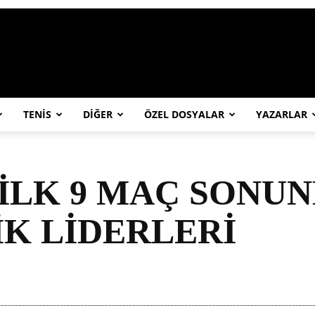
https://abcspor.com/wp-content/uploa
TENİS
DİĞER
ÖZEL DOSYALAR
YAZARLAR
İLK 9 MAÇ SONU
İK LİDERLERİ