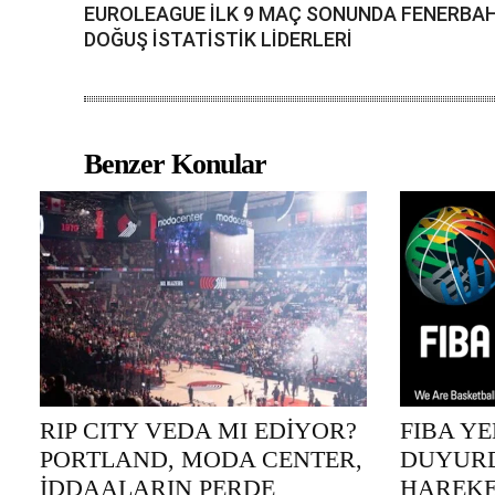
EUROLEAGUE İLK 9 MAÇ SONUNDA FENERBA
DOĞUŞ İSTATİSTİK LİDERLERİ
Benzer Konular
RIP CITY VEDA MI EDİYOR?
FIBA Y
PORTLAND, MODA CENTER,
DUYURD
İDDAALARIN PERDE
HAREKE