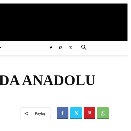
ds/2020/11/ataturk.jpg
NDA ANADOLU
Paylaş