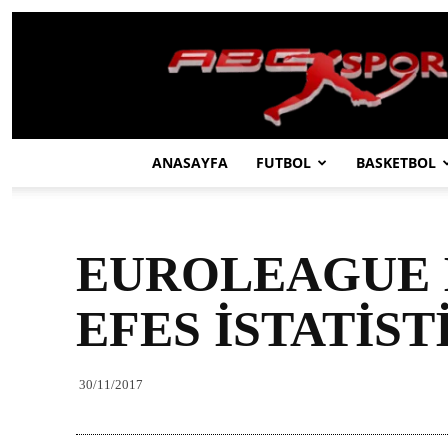
ABC
SPOR
ANASAYFA
FUTBOL
BASKETBOL
EUROLEAGUE 
EFES İSTATİST
30/11/2017