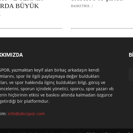
ARDA BÜYÜK
BASKETBOL
K
KKIMIZDA
B
POR, yazmaktan keyif alan birkaç arkadaşın kendi
mlarını, spor ile ilgili paylaşmaya değer buldukları
ları, ve spor hakkında ilginç buldukları bilgi, görüş ve
ncelerini, sporun içindeki yönetici, sporcu, spor yazarı vb
erin hiçbirinin etkisi ve baskısı altında kalmadan özgürce
 getirdiği bir platformdur.
işim:
info@abcspor.com