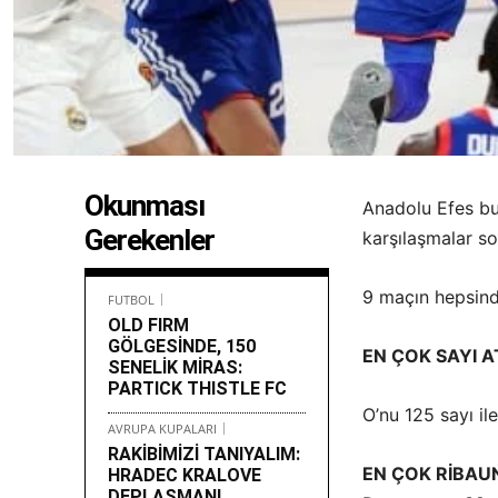
Okunması
Anadolu Efes bu
Gerekenler
karşılaşmalar son
9 maçın hepsin
FUTBOL
OLD FIRM
GÖLGESİNDE, 150
EN ÇOK SAYI A
SENELİK MİRAS:
PARTICK THISTLE FC
O’nu 125 sayı il
AVRUPA KUPALARI
RAKİBİMİZİ TANIYALIM:
EN ÇOK RİBAU
HRADEC KRALOVE
DEPLASMANI,