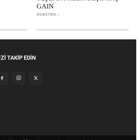
GAIN
BASKETBOL
İZİ TAKİP EDİN