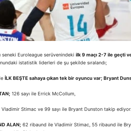
 seneki Euroleague serüvenindeki
ilk 9 maçı 2-7 ile geçti v
undaki istatistik liderleri de şu şekilde sıralandı;
de
İLK BEŞTE sahaya çıkan tek bir oyuncu var; Bryant Dun
TAN;
126 sayı ile Errick McCollum,
e Vladimir Stimac ve 99 sayı ile Bryant Dunston takip ediyor
ND ALAN;
62 ribaund ile Vladimir Stimac, 55 ribaund ile Br