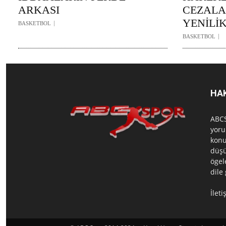
ARKASI
CEZAL
YENİLİ
BASKETBOL
BASKETBOL
HA
ABCS
yoru
konu
düşü
ögel
dile
İlet