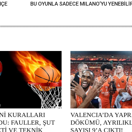
HÇE
BU OYUNLA SADECE MILANO’YU YENEBİLİ
ENİ KURALLARI
VALENCIA’DA YAP
U: FAULLER, ŞUT
DÖKÜMÜ, AYRILIK
Tİ VE TEKNİK
SAYISI 9’A ÇIKTI!