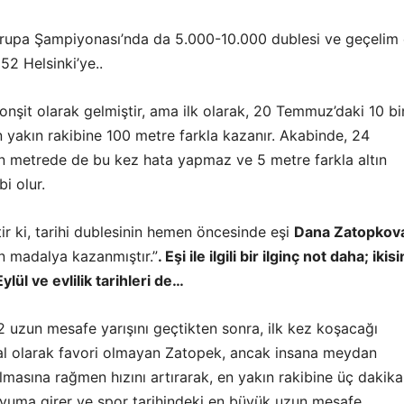
rupa Şampiyonası’nda da 5.000-10.000 dublesi ve geçelim
2 Helsinki’ye..
onşit olarak gelmiştir, ama ilk olarak, 20 Temmuz’daki 10 bi
en yakın rakibine 100 metre farkla kazanır. Akabinde, 24
 metrede de bu kez hata yapmaz ve 5 metre farkla altın
i olur.
tir ki, tarihi dublesinin hemen öncesinde eşi
Dana Zatopkov
ın madalya kazanmıştır.”
. Eşi ile ilgili bir ilginç not daha; ikisi
ül ve evlilik tarihleri de…
 uzun mesafe yarışını geçtikten sonra, ilk kez koşacağı
l olarak favori olmayan Zatopek, ancak insana meydan
masına rağmen hızını artırarak, en yakın rakibine üç dakika
dyuma girer ve spor tarihindeki en büyük uzun mesafe