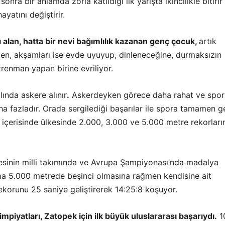
sonra bir anlamda zorla katıldığı ilk yarışta ikincilikle bitirir
yatını değiştirir.
 alan, hatta bir nevi bağımlılık kazanan genç çocuk,
artık
den, akşamları ise evde uyuyup, dinleneceğine, durmaksızın
renman yapan birine evriliyor.
ında askere alınır
.
Askerdeyken görece daha rahat ve spor 
ha fazladır. Orada sergilediği başarılar ile spora tamamen g
içerisinde ülkesinde 2.000, 3.000 ve 5.000 metre rekorları
kesinin milli takımında ve Avrupa Şampiyonası’nda madalya
 5.000 metrede beşinci olmasına rağmen kendisine ait
korunu 25 saniye geliştirerek 14:25:8 koşuyor.
piyatları, Zatopek için ilk büyük uluslararası başarıydı.
1