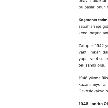
onayını aldıktan 
bu başarı onun ha
Koşmanın tadını
sabahları işe gi
kendi başına ant
Zatopek 1942 yıl
vakti, imkanı da
yapar ve 4 sene 
tek sahibi olur.
1946 yılında ül
kazanamıyor ama
Çekoslovakya re
1948 Londra Olim