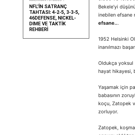
NFL’İN SATRANÇ
Bekele’yi düşünü
TAHTASI: 4-2-5, 3-3-5,
inebilen efsane
46DEFENSE, NICKEL-
efsane..
.
DIME VE TAKTİK
REHBERİ
1952 Helsinki O
inanılmazı başa
Oldukça yoksul b
hayat hikayesi, 
Yaşamak için pa
babasının zoruy
koçu, Zatopek ve
zorluyor.
Zatopek, koşmak