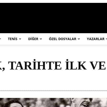
https://abcspor.com/wp-content/uploa
TENİS
DİĞER
ÖZEL DOSYALAR
YAZARLAR
 TARİHTE İLK VE 