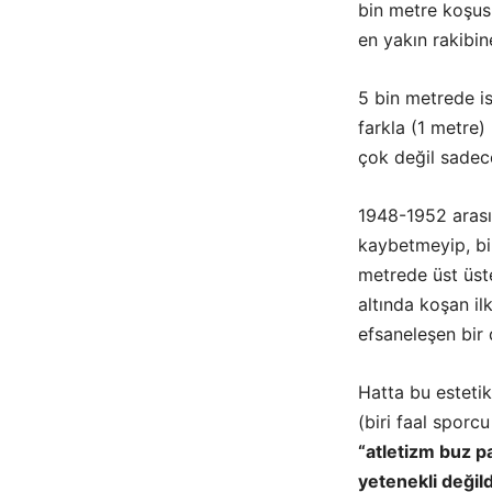
bin metre koşus
en yakın rakibin
5 bin metrede i
farkla (1 metre) 
çok değil sadec
1948-1952 arası
kaybetmeyip, bi
metrede üst üste
altında koşan il
efsaneleşen bir
Hatta bu estetik
(biri faal sporcu
“atletizm buz 
yetenekli değil