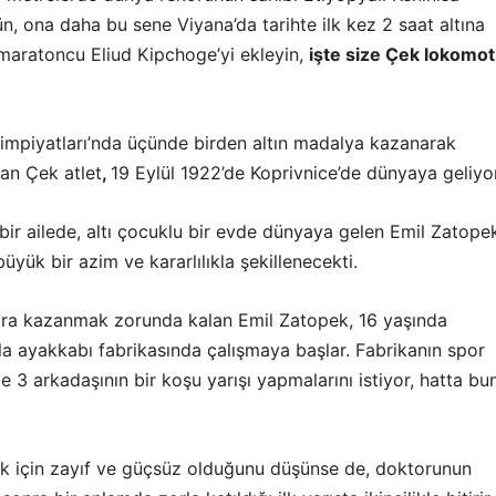
n, ona daha bu sene Viyana’da tarihte ilk kez 2 saat altına
 maratoncu Eliud Kipchoge’yi ekleyin,
işte size Çek lokomoti
limpiyatları’nda üçünde birden altın madalya kazanarak
ran Çek atlet
,
19 Eylül 1922’de Koprivnice’de dünyaya geliyor
ir ailede, altı çocuklu bir evde dünyaya gelen Emil Zatopek
büyük bir azim ve kararlılıkla şekillenecekti.
ra kazanmak zorunda kalan Emil Zatopek, 16 yaşında
la ayakkabı fabrikasında çalışmaya başlar. Fabrikanın spor
 3 arkadaşının bir koşu yarışı yapmalarını istiyor, hatta bu
 için zayıf ve güçsüz olduğunu düşünse de, doktorunun