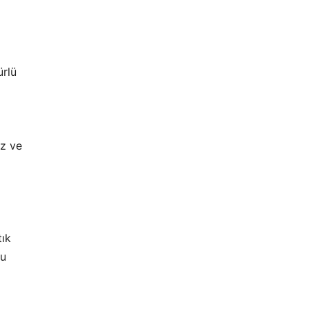
ürlü
uz ve
tık
Bu