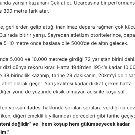
unda yarışın kazananı Çek atlet. Uçarcasına bir performans
e 300 metre fark atar.
se, gerilerden gelip attığı inanılmaz depara rağmen çok küç
3.sırada bitirir yarışı. Seyreden atletizm otoritelerince, dep
e 5-10 metre önce başlasa bile 5000’de de altın gelecek.
nda 5.000 ve 10.000 metrede girdiği 72 yarıştan birini dahi
r dizi dünya rekoru kırar. Hatta 1948’den 1954’e kadar 10.0
 38 birincilik kazanıp, tarihe 29 dakikanın, 20km’yi de 1 sa
k atlet olarak geçer. Yarış kalitesi kadar dikkat çeken hatta
 diğer yönü de yüzünde eksik olmayan acısı ile koşu stili.
ten yoksun ifadesi hakkında sorulan sorulara verdiği iki ce
 iken, diğeri emeklilik yıllarında) dereceleri gibi tarihe geçiy
pateni değildir” ve “hem koşup hem gülümseyecek kadar
dim.”