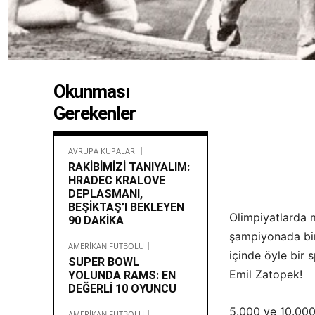
Okunması
Gerekenler
AVRUPA KUPALARI
RAKİBİMİZİ TANIYALIM:
HRADEC KRALOVE
DEPLASMANI,
BEŞİKTAŞ’I BEKLEYEN
Olimpiyatlarda 
90 DAKİKA
şampiyonada bir
AMERİKAN FUTBOLU
içinde öyle bir 
SUPER BOWL
Emil Zatopek!
YOLUNDA RAMS: EN
DEĞERLİ 10 OYUNCU
5.000 ve 10.000
AMERİKAN FUTBOLU