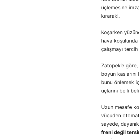
üçlemesine imza
kırarak!.
Koşarken yüzünde
hava koşulunda 
çalışmayı tercih
Zatopek’e göre,
boyun kaslarını 
bunu önlemek i
uçlarını belli b
Uzun mesafe koş
vücuden otomati
sayede, dayanıklı
freni değil ter