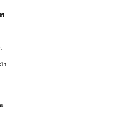
fi
.
’in
na