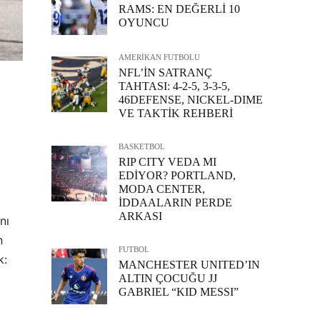
RAMS: EN DEĞERLİ 10
OYUNCU
AMERİKAN FUTBOLU
NFL’İN SATRANÇ
TAHTASI: 4-2-5, 3-3-5,
46DEFENSE, NICKEL-DIME
VE TAKTİK REHBERİ
BASKETBOL
RIP CITY VEDA MI
EDİYOR? PORTLAND,
MODA CENTER,
İDDAALARIN PERDE
ARKASI
nı
n
FUTBOL
k:
MANCHESTER UNITED’IN
ALTIN ÇOCUĞU JJ
GABRIEL “KID MESSI”