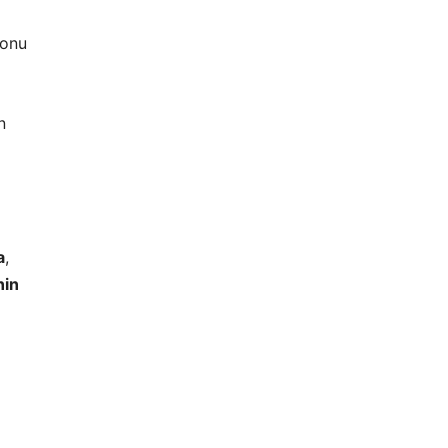
 onu
n
a
,
nin