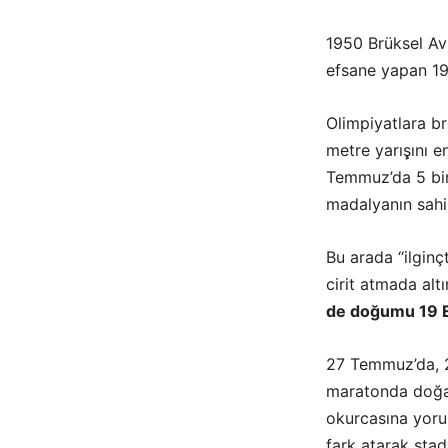
1950 Brüksel Av
efsane yapan 195
Olimpiyatlara br
metre yarış̧ını 
Temmuz’da 5 bin
madalyanın sahib
Bu arada “ilginç
cirit atmada alt
de doğumu 19 Eyl
27 Temmuz’da, 2
maratonda doğa
okurcasına yorul
fark atarak sta