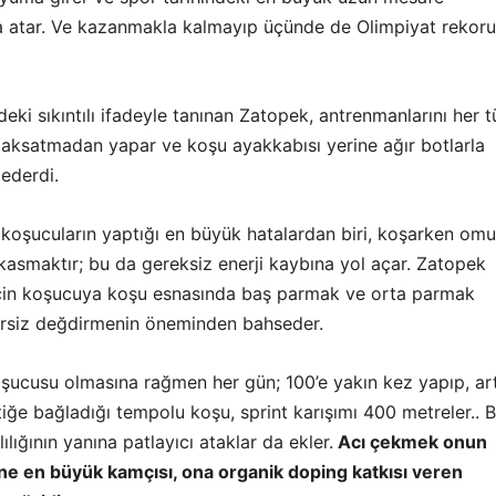
 atar. Ve kazanmakla kalmayıp üçünde de Olimpiyat rekoru
ki sıkıntılı ifadeyle tanınan Zatopek, antrenmanlarını her t
aksatmadan yapar ve koşu ayakkabısı yerine ağır botlarla
 ederdi.
 koşucuların yaptığı en büyük hatalardan biri, koşarken om
kasmaktır; bu da gereksiz enerji kaybına yol açar. Zatopek
çin koşucuya koşu esnasında baş parmak ve orta parmak
elirsiz değdirmenin öneminden bahseder.
ucusu olmasına rağmen her gün; 100’e yakın kez yapıp, ar
ğe bağladığı tempolu koşu, sprint karışımı 400 metreler.. 
lığının yanına patlayıcı ataklar da ekler.
Acı çekmek onun
sine en büyük kamçısı, ona organik doping katkısı veren