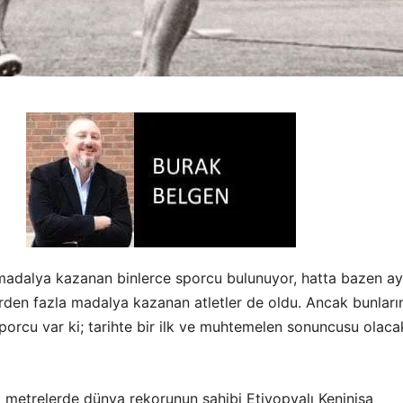
madalya kazanan binlerce sporcu bulunuyor, hatta bazen ay
den fazla madalya kazanan atletler de oldu. Ancak bunları
sporcu var ki; tarihte bir ilk ve muhtemelen sonuncusu olaca
 metrelerde dünya rekorunun sahibi Etiyopyalı Keninisa