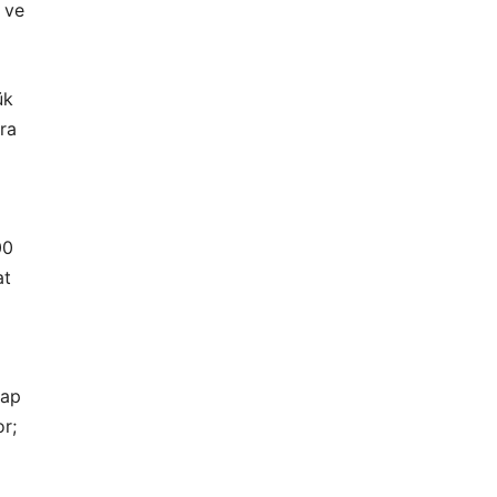
 ve
ük
ara
00
at
vap
or;