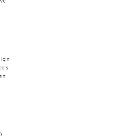
 ve
için
eçiş
nın
0