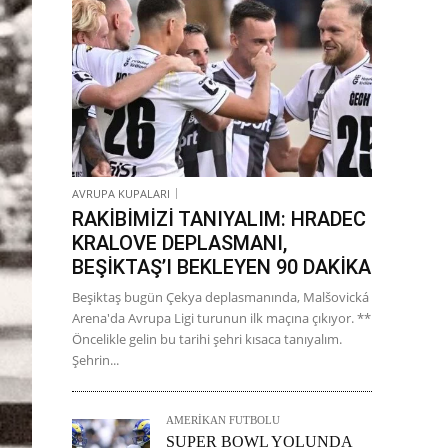
AVRUPA KUPALARI
RAKİBİMİZİ TANIYALIM: HRADEC
KRALOVE DEPLASMANI,
BEŞİKTAŞ’I BEKLEYEN 90 DAKİKA
Beşiktaş bugün Çekya deplasmanında, Malšovická
Arena'da Avrupa Ligi turunun ilk maçına çıkıyor. **
Öncelikle gelin bu tarihi şehri kısaca tanıyalım.
Şehrin...
AMERİKAN FUTBOLU
SUPER BOWL YOLUNDA