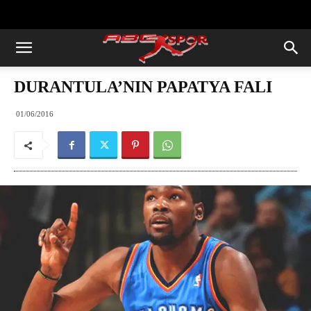
https://abcspor.com/wp-
content/uploads/2020/11/ataturk.jpg
DURANTULA’NIN PAPATYA FALI
01/06/2016