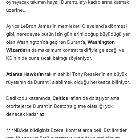
oynayacak takımın hayali Durantula’yı kadrolarına katmak
üzerine…
Ayrıca LeBron James’in memleketi Cleveland’a dönmesi
gibi, neredeyse bütün izin günlerini doğup büyüdüğü yer
olan Washington’da geçiren Durant’a,
Washington
Wizards’ın
da maksimum kontrat teklifiyle geleceği ve
KD’nin de buna sıcak baktığı söyleniyor.
Atlanta Hawks’ın
takım sahibi Tony Ressler‘in en büyük
rüyasının da Durant’i alabilmek olduğu herkesce biliniyor.
Dedikodu kazanında,
Celtics
lafları da dolaşıyor ama
otoritelerce Durant’ın Boston’a gitme olasılığı yok
denecek kadar az.
***NBA’de bildiğiniz üzere, kontratlarda belli üst limitler