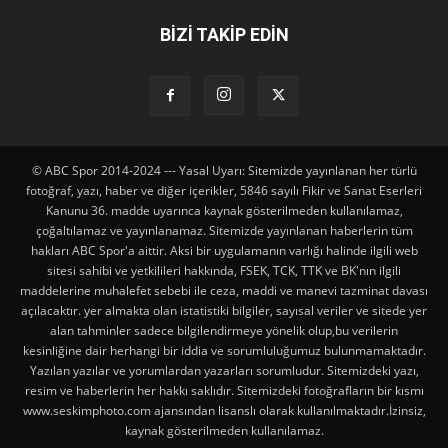
BİZİ TAKİP EDİN
© ABC Spor 2014-2024 --- Yasal Uyarı: Sitemizde yayınlanan her türlü
fotoğraf, yazı, haber ve diğer içerikler, 5846 sayılı Fikir ve Sanat Eserleri
Kanunu 36. madde uyarınca kaynak gösterilmeden kullanılamaz,
çoğaltılamaz ve yayınlanamaz. Sitemizde yayınlanan haberlerin tüm
hakları ABC Spor'a aittir. Aksi bir uygulamanın varlığı halinde ilgili web
sitesi sahibi ve yetkilileri hakkında, FSEK, TCK, TTK ve BK'nın ilgili
maddelerine muhalefet sebebi ile ceza, maddi ve manevi tazminat davası
açılacaktır. yer almakta olan istatistiki bilgiler, sayısal veriler ve sitede yer
alan tahminler sadece bilgilendirmeye yönelik olup,bu verilerin
kesinliğine dair herhangi bir iddia ve sorumluluğumuz bulunmamaktadır.
Yazılan yazılar ve yorumlardan yazarları sorumludur. Sitemizdeki yazı,
resim ve haberlerin her hakkı saklıdır. Sitemizdeki fotoğrafların bir kısmı
www.seskimphoto.com ajansından lisanslı olarak kullanılmaktadır.İzinsiz,
kaynak gösterilmeden kullanılamaz.