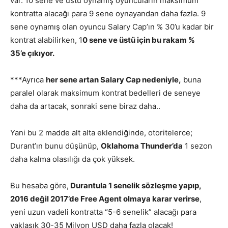
var. 10 sene ve üstü oynamış oyuncuların maksimum
kontratta alacağı para 9 sene oynayandan daha fazla. 9
sene oynamış olan oyuncu Salary Cap’ın % 30’u kadar bir
kontrat alabilirken, 1
0 sene ve üstü için bu rakam %
35’e çıkıyor.
***Ayrıca
her sene artan Salary Cap nedeniyle,
buna
paralel olarak maksimum kontrat bedelleri de seneye
daha da artacak, sonraki sene biraz daha..
Yani bu 2 madde alt alta eklendiğinde, otoritelerce;
Durant’ın bunu düşünüp,
Oklahoma Thunder’da
1 sezon
daha kalma olasılığı da çok yüksek.
Bu hesaba göre,
Durantula 1 senelik sözleşme yapıp,
2016 değil 2017’de Free Agent olmaya karar verirse
,
yeni uzun vadeli kontratta “5-6 senelik” alacağı para
yaklaşık 30-35 Milyon USD daha fazla olacak!