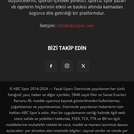
düşüncelerini, sporun içindeki yönetici, sporcu, spor yazarı
vb ögelerin hiçbirinin etkisi ve baskısı altında kalmadan
özgürce dile getirdiği bir platformdur.
İletişim:
info@abcspor.com
BİZİ TAKİP EDİN
© ABC Spor 2014-2024 --- Yasal Uyarı: Sitemizde yayınlanan her türlü
fotoğraf, yazı, haber ve diğer içerikler, 5846 sayılı Fikir ve Sanat Eserleri
Kanunu 36. madde uyarınca kaynak gösterilmeden kullanılamaz,
çoğaltılamaz ve yayınlanamaz. Sitemizde yayınlanan haberlerin tüm
hakları ABC Spor'a aittir. Aksi bir uygulamanın varlığı halinde ilgili web
sitesi sahibi ve yetkilileri hakkında, FSEK, TCK, TTK ve BK'nın ilgili
maddelerine muhalefet sebebi ile ceza, maddi ve manevi tazminat davası
açılacaktır. yer almakta olan istatistiki bilgiler, sayısal veriler ve sitede yer