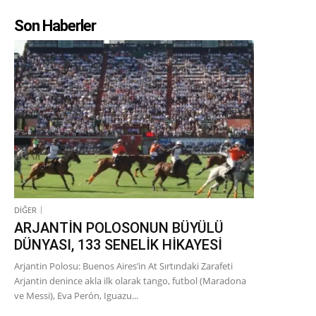
Son Haberler
DİĞER
ARJANTİN POLOSONUN BÜYÜLÜ
DÜNYASI, 133 SENELİK HİKAYESİ
Arjantin Polosu: Buenos Aires’in At Sırtındaki Zarafeti
Arjantin denince akla ilk olarak tango, futbol (Maradona
ve Messi), Eva Perón, Iguazu...