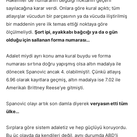
Hakemler de numaranın değdiği noktanın geçerli
sayılacağına karar verdi. Onlara göre kural açıktı; tüm
atlayışlar vücudun bir parçasının ya da vücuda iliştirilmiş
bir maddenin yere ilk temas ettiği noktaya göre
ölçülmeliydi.
Şort ipi, ayakkabı bağcığı ya da o gün
olduğu için sallanan forma numarası…
Adalet miydi ayrı konu ama kural buydu ve forma
numarası sırtına doğru yapışmış olsa altın madalya ile
dönecek Spanovic ancak 4. olabilmişti!. Çünkü atlayış
6.96 olarak kayıtlara geçmiş, altın madalya ise 7.02 ile
Amerikalı Brittney Reese’ye gitmişti.
Spanovic olayı artık son damla diyerek
veryasın etti tüm
ülke…
Sırplara göre sistem adaletiz ve hep güçlüyü koruyordu.
Bu üç olayda da kendileri değil, aynı durumda ABD’li