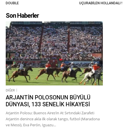
DOUBLE
UÇURABİLEN HOLLANDALI !
Son Haberler
DİĞER
ARJANTİN POLOSONUN BÜYÜLÜ
DÜNYASI, 133 SENELİK HİKAYESİ
Arjantin Polosu: Buenos Aires’in At Sırtındaki Zarafeti
Arjantin denince akla ilk olarak tango, futbol (Maradona
ve Messi), Eva Perón, Iguazu...