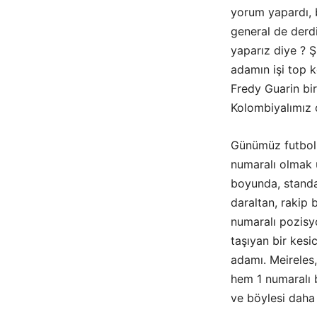
yorum yapardı, 
general de derdi
yaparız diye ? Ş
adamın işi top
Fredy Guarin bir
Kolombiyalımız o
Günümüz futbolun
numaralı olmak ü
boyunda, standar
daraltan, rakip 
numaralı pozisyo
taşıyan bir kesi
adamı. Meireles,
hem 1 numaralı 
ve böylesi daha