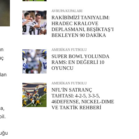
AVRUPA KUPALARI
RAKİBİMİZİ TANIYALIM:
HRADEC KRALOVE
DEPLASMANI, BEŞİKTAŞ’I
BEKLEYEN 90 DAKİKA
un
AMERİKAN FUTBOLU
SUPER BOWL YOLUNDA
uç
RAMS: EN DEĞERLİ 10
OYUNCU
lan
AMERİKAN FUTBOLU
NFL’İN SATRANÇ
TAHTASI: 4-2-5, 3-3-5,
46DEFENSE, NICKEL-DIME
VE TAKTİK REHBERİ
a,
il.
duğu