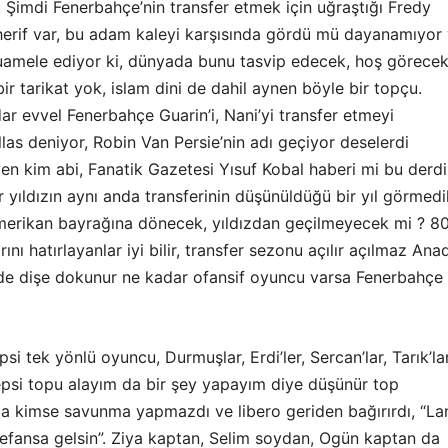
. Şimdi Fenerbahçe’nin transfer etmek için uğraştığı Fredy
 herif var, bu adam kaleyi karşısında gördü mü dayanamıyor
uamele ediyor ki, dünyada bunu tasvip edecek, hoş görecek
bir tarikat yok, islam dini de dahil aynen böyle bir topçu.
r evvel Fenerbahçe Guarin’i, Nani’yi transfer etmeyi
las deniyor, Robin Van Persie’nin adı geçiyor deselerdi
en kim abi, Fanatik Gazetesi Yısuf Kobal haberi mi bu derd
r yıldızın aynı anda transferinin düşünüldüğü bir yıl görmedi
erikan bayrağına dönecek, yıldızdan geçilmeyecek mi ? 80’
rını hatırlayanlar iyi bilir, transfer sezonu açılır açılmaz Ana
inde dişe dokunur ne kadar ofansif oyuncu varsa Fenerbahçe
si tek yönlü oyuncu, Durmuşlar, Erdi’ler, Sercan’lar, Tarık’lar
epsi topu alayım da bir şey yapayım diye düşünür top
da kimse savunma yapmazdı ve libero geriden bağırırdı, “La
defansa gelsin”. Ziya kaptan, Selim soydan, Ogün kaptan da