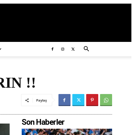
ds/2020/11/ataturk.jpg
IN !!
Paylaş
Son Haberler