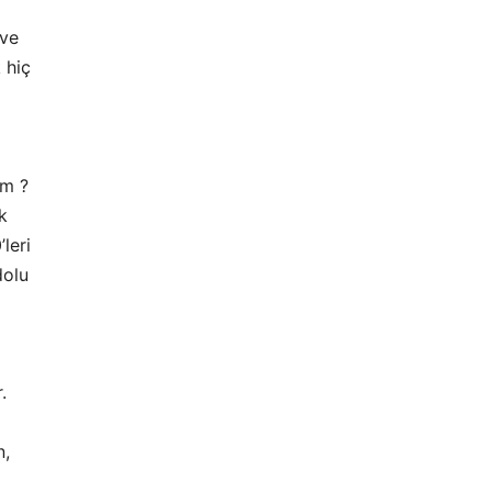
 ve
 hiç
im ?
k
leri
dolu
.
n,