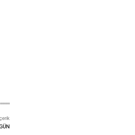
çerik
 GÜN