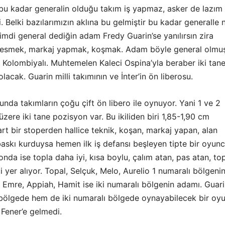
bu kadar generalin olduğu takım iş yapmaz, asker de lazım
. Belki bazılarımızın aklına bu gelmiştir bu kadar generalle 
imdi general dediğin adam Fredy Guarin’se yanılırsın zira
 kesmek, markaj yapmak, koşmak. Adam böyle general olmuş
 Kolombiyalı. Muhtemelen Kaleci Ospina’yla beraber iki tan
lacak. Guarin milli takımının ve İnter’in ön liberosu.
da takımların çoğu çift ön libero ile oynuyor. Yani 1 ve 2
zere iki tane pozisyon var. Bu ikiliden biri 1,85-1,90 cm
t bir stoperden hallice teknik, koşan, markaj yapan, alan
baskı kurduysa hemen ilk iş defansı beşleyen tipte bir oyunc
nda ise topla daha iyi, kısa boylu, çalım atan, pas atan, to
ci yer alıyor. Topal, Selçuk, Melo, Aurelio 1 numaralı bölgeni
 Emre, Appiah, Hamit ise iki numaralı bölgenin adamı. Guar
bölgede hem de iki numaralı bölgede oynayabilecek bir oy
 Fener’e gelmedi.