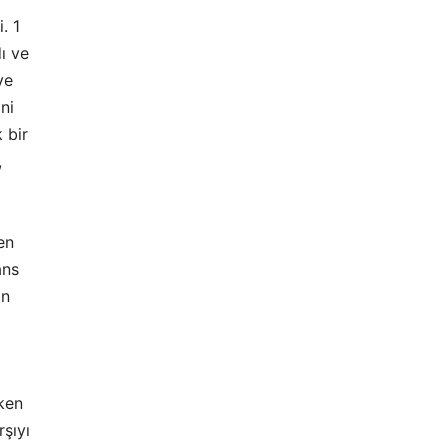
. 1
ı ve
ye
ni
 bir
,
en
ans
ın
rken
şıyı