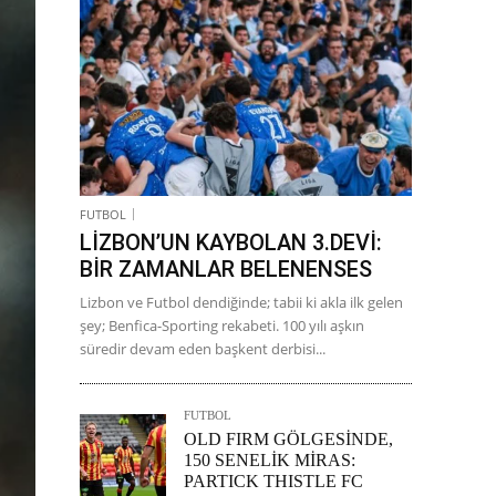
FUTBOL
LİZBON’UN KAYBOLAN 3.DEVİ:
BİR ZAMANLAR BELENENSES
Lizbon ve Futbol dendiğinde; tabii ki akla ilk gelen
şey; Benfica-Sporting rekabeti. 100 yılı aşkın
süredir devam eden başkent derbisi...
FUTBOL
OLD FIRM GÖLGESİNDE,
150 SENELİK MİRAS:
PARTICK THISTLE FC