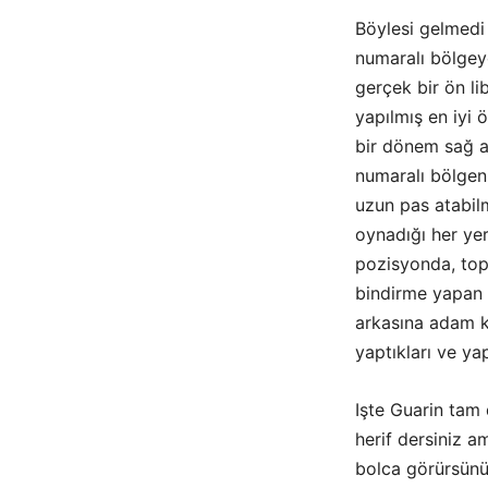
Böylesi gelmedi
numaralı bölgey
gerçek bir ön l
yapılmış en iyi 
bir dönem sağ aç
numaralı bölgen
uzun pas atabilm
oynadığı her yer
pozisyonda, top
bindirme yapan k
arkasına adam k
yaptıkları ve ya
Işte Guarin tam 
herif dersiniz a
bolca görürsünüz