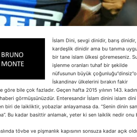
İslam Dini, sevgi dinidir, barış dinidir,
kardeşlik dinidir ama bu tanıma uyg
bir tane islam ülkesi göremeseniz. S
işlenme oranları tuhaf bir şekilde
nüfusunun büyük çoğunluğu”dinsiz”o
İskandinav ülkelerini bırakın fakir
re göre bile çok fazladır. Geçen hafta 2015 yılının 143. kadın
, haberi görmüşsünüzdür. Enteresandır İslam dinini islam dini
 biri de laikliktir, yobazlar anlayamasa da. “Senin dinin san
”. Bu kadar basittir anlamak, yeter ki sen laiklik nedir onu b
 aslında tövbe ve pişmanlık kapısının sonsuza kadar açık ol