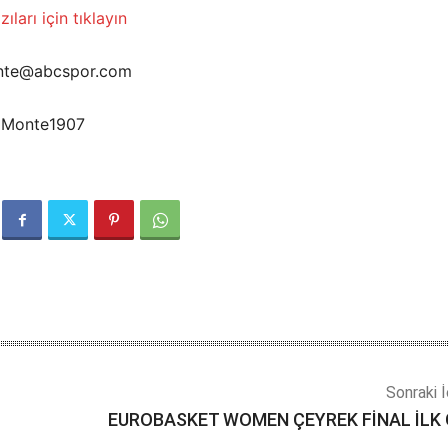
ıları için tıklayın
onte@abcspor.com
noMonte1907
Sonraki İ
EUROBASKET WOMEN ÇEYREK FİNAL İLK