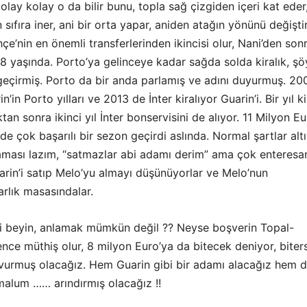
lay kolay o da bilir bunu, topla sağ çizgiden içeri kat eder
sıfıra iner, ani bir orta yapar, aniden atağın yönünü değiştir
çe’nin en önemli transferlerinden ikincisi olur, Nani’den sonr
8 yaşında. Porto’ya gelinceye kadar sağda solda kiralık, şö
geçirmiş. Porto da bir anda parlamış ve adını duyurmuş. 20
n’in Porto yılları ve 2013 de İnter kiralıyor Guarin’i. Bir yıl ki
tan sonra ikinci yıl İnter bonservisini de alıyor. 11 Milyon E
 de çok başarılı bir sezon geçirdi aslında. Normal şartlar alt
maması lazım, “satmazlar abi adamı derim” ama çok enteresan
arin’i satıp Melo’yu almayı düşünüyorlar ve Melo’nun
rlık masasındalar.
gi beyin, anlamak mümkün değil ?? Neyse boşverin Topal-
nce müthiş olur, 8 milyon Euro’ya da bitecek deniyor, biter
ş vurmuş olacağız. Hem Guarin gibi bir adamı alacağız hem 
malum …… arındırmış olacağız !!