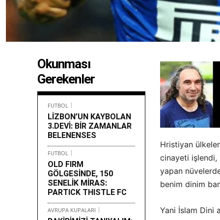
Okunması
Gerekenler
FUTBOL
LİZBON’UN KAYBOLAN
3.DEVİ: BİR ZAMANLAR
BELENENSES
Hristiyan ülkele
FUTBOL
cinayeti işlendi
OLD FIRM
yapan nüvelerden
GÖLGESİNDE, 150
SENELİK MİRAS:
benim dinim bana
PARTICK THISTLE FC
Yani İslam Dini
AVRUPA KUPALARI