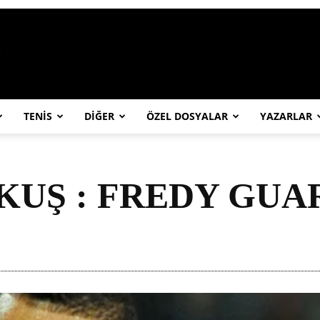
https://abcspor.com/wp-content/uploa
TENİS
DİĞER
ÖZEL DOSYALAR
YAZARLAR
 KUŞ : FREDY GUAR