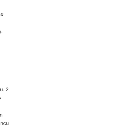
ne
.
e
u. 2
p
n
in
uncu