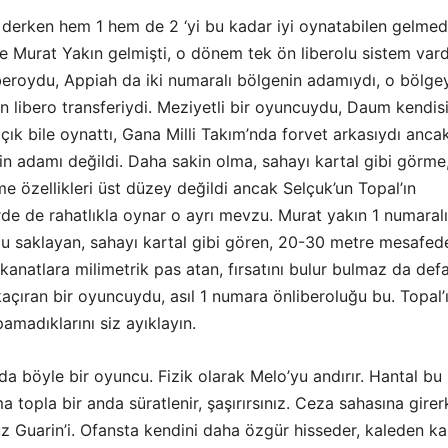
 derken hem 1 hem de 2 ‘yi bu kadar iyi oynatabilen gelmedi
e Murat Yakın gelmişti, o dönem tek ön liberolu sistem vard
iberoydu, Appiah da iki numaralı bölgenin adamıydı, o bölge
ön libero transferiydi. Meziyetli bir oyuncuydu, Daum kendisi
ık bile oynattı, Gana Milli Takım’nda forvet arkasıydı ancak
in adamı değildi. Daha sakin olma, sahayı kartal gibi görme
e özellikleri üst düzey değildi ancak Selçuk’un Topal’ın
de de rahatlıkla oynar o ayrı mevzu. Murat yakın 1 numaralı
u saklayan, sahayı kartal gibi gören, 20-30 metre mesafed
anatlara milimetrik pas atan, fırsatını bulur bulmaz da def
açıran bir oyuncuydu, asıl 1 numara önliberoluğu bu. Topal’
pamadıklarını siz ayıklayın.
da böyle bir oyuncu. Fizik olarak Melo’yu andırır. Hantal bu
ma topla bir anda süratlenir, şaşırırsınız. Ceza sahasına gire
 Guarin’i. Ofansta kendini daha özgür hisseder, kaleden kar