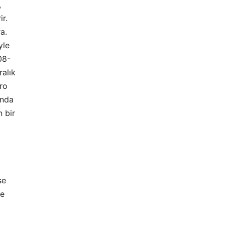
,
ir.
a.
yle
08-
ralık
uro
ında
 bir
se
de