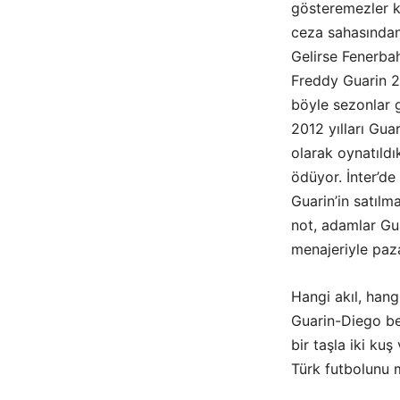
gösteremezler ko
ceza sahasından 
Gelirse Fenerbah
Freddy Guarin 2
böyle sezonlar 
2012 yılları Guari
olarak oynatıldık
ödüyor. İnter’de
Guarin’in satıl
not, adamlar Gu
menajeriyle paza
Hangi akıl, han
Guarin-Diego be
bir taşla iki ku
Türk futbolunu 