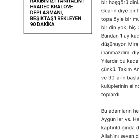
RAKİBİMİZİ TANIYALIM:
bir hoşgörü dini
HRADEC KRALOVE
Guarin diye bir
DEPLASMANI,
BEŞİKTAŞ’I BEKLEYEN
topa öyle bir m
90 DAKİKA
bir din yok, hiç 
Bundan 1 ay kada
düşünüyor, Miral
inanmazdım, diy
Yılardır bu kada
çünkü. Takım Am
ve 90’ların başla
kulüplerinin el
toplardı.
Bu adamların hep
Aygün ler vs. H
kaptırıldığında 
Allah’ını seven 