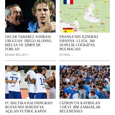
OSCAR TABAREZ SONRASI
FRANSA’NIN İÇİNDEKİ
URUGUAY: DIEGO ALONSO,
İSPANYA: LLVIA, 360
BIELSA VE ŞİMDİ DE
SENELİK COĞRAFYA
FORLAN
BULMACASI
BURAK BELGEN
FUTBOL
FC BALTIKA KALININGRAD:
LİZBON’UN KAYBOLAN
RUSYA’NIN AVRUPA’YA
3.DEVİ: BİR ZAMANLAR
AÇILAN FUTBOL KAPISI
BELENENSES