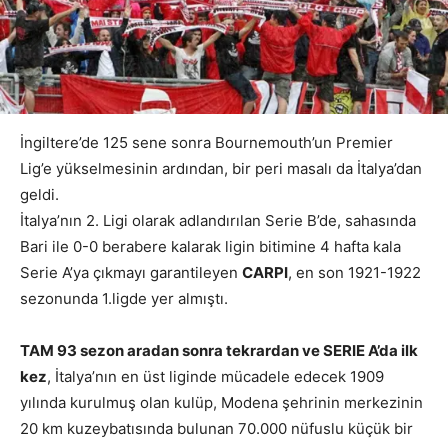
İngiltere’de 125 sene sonra Bournemouth’un Premier
Lig’e yükselmesinin ardından, bir peri masalı da İtalya’dan
geldi.
İtalya’nın 2. Ligi olarak adlandırılan Serie B’de, sahasında
Bari ile 0-0 berabere kalarak ligin bitimine 4 hafta kala
Serie A’ya çıkmayı garantileyen
CARPI
, en son 1921-1922
sezonunda 1.ligde yer almıştı.
TAM 93 sezon aradan sonra tekrardan ve SERIE A’da ilk
kez
, İtalya’nın en üst liginde mücadele edecek 1909
yılında kurulmuş olan kulüp, Modena şehrinin merkezinin
20 km kuzeybatısında bulunan 70.000 nüfuslu küçük bir