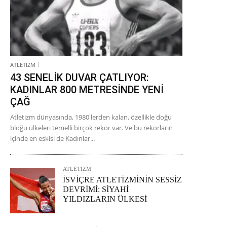
ATLETİZM
43 SENELİK DUVAR ÇATLIYOR:
KADINLAR 800 METRESİNDE YENİ
ÇAĞ
Atletizm dünyasında, 1980'lerden kalan, özellikle doğu
bloğu ülkeleri temelli birçok rekor var. Ve bu rekorların
içinde en eskisi de Kadınlar...
ATLETİZM
İSVİÇRE ATLETİZMİNİN SESSİZ
DEVRİMİ: SİYAHİ
YILDIZLARIN ÜLKESİ