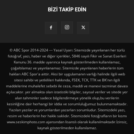
BİZİ TAKİP EDİN
© ABC Spor 2014-2024 --- Yasal Uyarı: Sitemizde yayınlanan her türlü
fotoğraf, yazı, haber ve diğer içerikler, 5846 sayılı Fikir ve Sanat Eserleri
Kanunu 36. madde uyarınca kaynak gösterilmeden kullanılamaz,
çoğaltılamaz ve yayınlanamaz. Sitemizde yayınlanan haberlerin tüm
hakları ABC Spor'a aittir. Aksi bir uygulamanın varlığı halinde ilgili web
sitesi sahibi ve yetkilileri hakkında, FSEK, TCK, TTK ve BK'nın ilgili
maddelerine muhalefet sebebi ile ceza, maddi ve manevi tazminat davası
açılacaktır. yer almakta olan istatistiki bilgiler, sayısal veriler ve sitede yer
alan tahminler sadece bilgilendirmeye yönelik olup,bu verilerin
kesinliğine dair herhangi bir iddia ve sorumluluğumuz bulunmamaktadır.
Yazılan yazılar ve yorumlardan yazarları sorumludur. Sitemizdeki yazı,
resim ve haberlerin her hakkı saklıdır. Sitemizdeki fotoğrafların bir kısmı
www.seskimphoto.com ajansından lisanslı olarak kullanılmaktadır.İzinsiz,
kaynak gösterilmeden kullanılamaz.