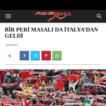
https://abcspor.com/wp-
content/uploads/2020/11/ataturk.jpg
BİR PERİ MASALI DA İTALYA’DAN
GELDİ
29/04/2015