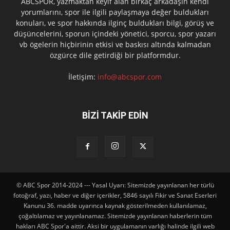
ABCSPOR, yazmaktan keyif alan birkaç arkadaşın kendi
yorumlarını, spor ile ilgili paylaşmaya değer buldukları
konuları, ve spor hakkında ilginç buldukları bilgi, görüş ve
düşüncelerini, sporun içindeki yönetici, sporcu, spor yazarı
vb ögelerin hiçbirinin etkisi ve baskısı altında kalmadan
özgürce dile getirdiği bir platformdur.
İletişim:
info@abcspor.com
BİZİ TAKİP EDİN
© ABC Spor 2014-2024 --- Yasal Uyarı: Sitemizde yayınlanan her türlü
fotoğraf, yazı, haber ve diğer içerikler, 5846 sayılı Fikir ve Sanat Eserleri
Kanunu 36. madde uyarınca kaynak gösterilmeden kullanılamaz,
çoğaltılamaz ve yayınlanamaz. Sitemizde yayınlanan haberlerin tüm
hakları ABC Spor'a aittir. Aksi bir uygulamanın varlığı halinde ilgili web