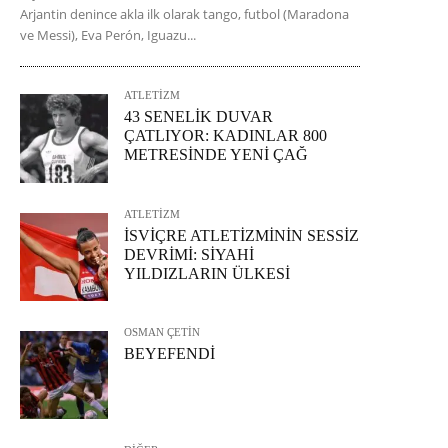
Arjantin denince akla ilk olarak tango, futbol (Maradona
ve Messi), Eva Perón, Iguazu...
ATLETİZM
43 SENELİK DUVAR
ÇATLIYOR: KADINLAR 800
METRESİNDE YENİ ÇAĞ
ATLETİZM
İSVİÇRE ATLETİZMİNİN SESSİZ
DEVRİMİ: SİYAHİ
YILDIZLARIN ÜLKESİ
OSMAN ÇETİN
BEYEFENDİ