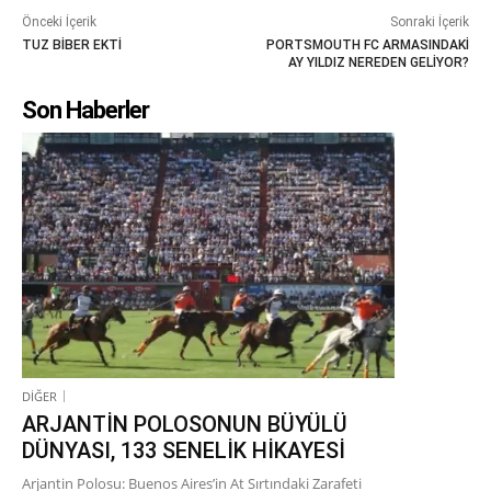
Önceki İçerik
Sonraki İçerik
TUZ BİBER EKTİ
PORTSMOUTH FC ARMASINDAKİ
AY YILDIZ NEREDEN GELİYOR?
Son Haberler
DİĞER
ARJANTİN POLOSONUN BÜYÜLÜ
DÜNYASI, 133 SENELİK HİKAYESİ
Arjantin Polosu: Buenos Aires’in At Sırtındaki Zarafeti