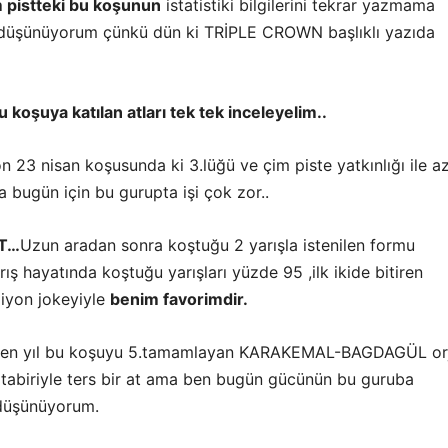
 pistteki bu koşunun
istatistiki bilgilerini tekrar yazmama
 düşünüyorum çünkü dün ki TRİPLE CROWN başlıklı yazıda
u koşuya katılan atları tek tek inceleyelim..
n 23 nisan koşusunda ki 3.lüğü ve çim piste yatkınlığı ile a
a bugün için bu gurupta işi çok zor..
T…
Uzun aradan sonra koştuğu 2 yarışla istenilen formu
ış hayatında koştuğu yarışları yüzde 95 ,ilk ikide bitiren
iyon jokeyiyle
benim favorimdir.
en yıl bu koşuyu 5.tamamlayan KARAKEMAL-BAGDAGÜL orji
k tabiriyle ters bir at ama ben bugün gücünün bu guruba
düşünüyorum.