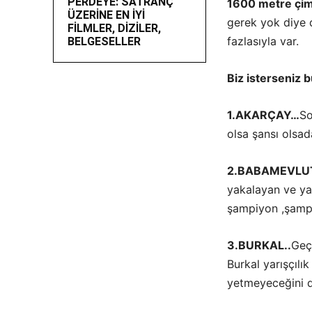
PERDEYE: SATRANÇ
1600 metre çim
ÜZERİNE EN İYİ
gerek yok diye
FİLMLER, DİZİLER,
fazlasıyla var.
BELGESELLER
Biz isterseniz b
1.AKARÇAY…
So
olsa şansı olsad
2.BABAMEVLU
yakalayan ve yar
şampiyon ,şamp
3.BURKAL..
Geç
Burkal yarışçılı
yetmeyeceğini 