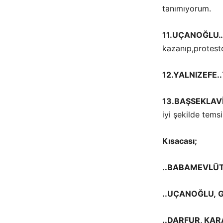
tanımıyorum.
11.UÇANOĞLU
kazanıp,protesto
12.YALNIZEFE..
13.BAŞSEKLAV
iyi şekilde temsi
Kısacası;
..BABAMEVL
Ü
..UÇANOĞLU,
G
..DARFUR, KA