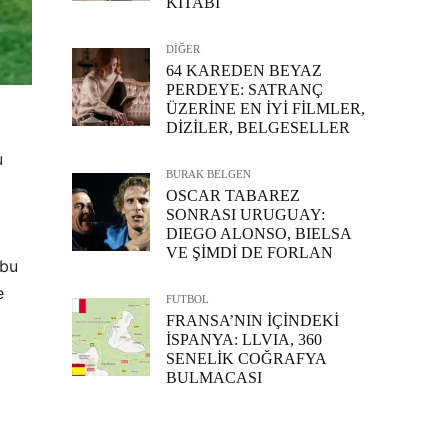
KİTABI
DİĞER
64 KAREDEN BEYAZ
PERDEYE: SATRANÇ
ÜZERİNE EN İYİ FİLMLER,
DİZİLER, BELGESELLER
u
BURAK BELGEN
OSCAR TABAREZ
SONRASI URUGUAY:
DIEGO ALONSO, BIELSA
VE ŞİMDİ DE FORLAN
 bu
e
FUTBOL
FRANSA’NIN İÇİNDEKİ
İSPANYA: LLVIA, 360
SENELİK COĞRAFYA
BULMACASI