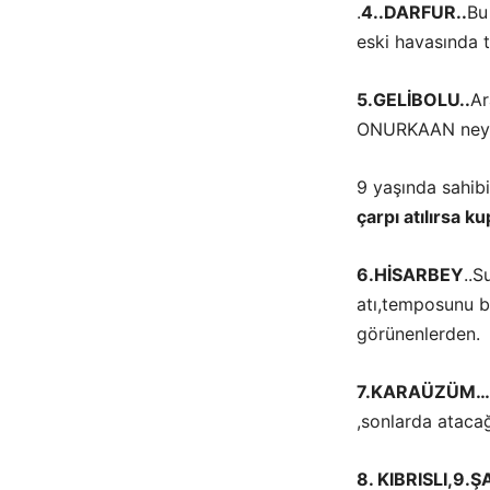
.
4..DARFUR..
Bu
eski havasında
5.GELİBOLU..
Ar
ONURKAAN neyse
9 yaşında sahib
çarpı atılırsa k
6.HİSARBEY
..S
atı,temposunu b
görünenlerden.
7.KARAÜZÜM…
,sonlarda atacağı
8.
KIBRISLI,9.
Ş