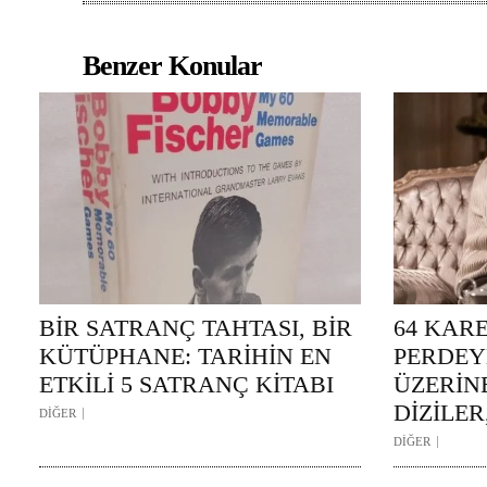
Benzer Konular
BİR SATRANÇ TAHTASI, BİR
64 KAR
KÜTÜPHANE: TARİHİN EN
PERDEY
ETKİLİ 5 SATRANÇ KİTABI
ÜZERİNE
DİZİLER
DİĞER
DİĞER