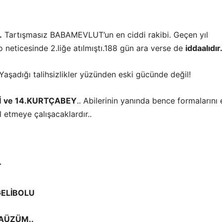
…
Tartışmasız BABAMEVLUT’un en ciddi rakibi. Geçen yıl
 neticesinde 2.liğe atılmıştı.188 gün ara verse de
iddaalıdır
Yaşadığı talihsizlikler yüzünden eski gücünde değil!
İ
ve 14.
KURTÇABEY
.. Abilerinin yanında bence formalarını 
l etmeye çalışacaklardır..
T
ELİBOLU
RAÜZÜM..