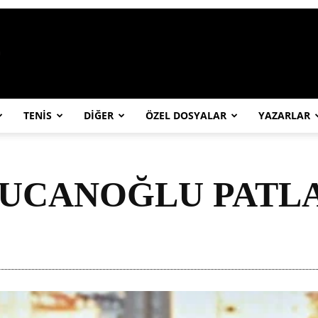
https://abcspor.com/wp-content/uploa
TENİS
DİĞER
ÖZEL DOSYALAR
YAZARLAR
UCANOĞLU PATLA