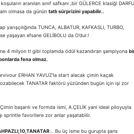
 koşuların aranılan sınıf safkanı ,bir GÜLERCE klasiği DARF
 tam olmasa da günün
tatlı sürprizini yapabilir..
ap yarışçılığında TUNCA, ALBATUR, KAFKASLI, TURBO,
 yaşayan efsane GELİBOLU da O’dur.!
ine 4 milyon tl gibi toplamda ödül kazandıran şampiyona
bi
uponlarda fena olmaz.
urvivour ERHAN YAVUZ’la start alacak çimin kaçak
ozabilecek TANATAR faktörü yüzünden bugün için işi zor
Çimin başarılı ve formda ismi, A.ÇELİK yani ideal piloyuyla
 sprintle favorilere zor anlar yaşatabilir.
AHPAZLI,10,TANATAR
… Bu üç isme bu gurupta şans