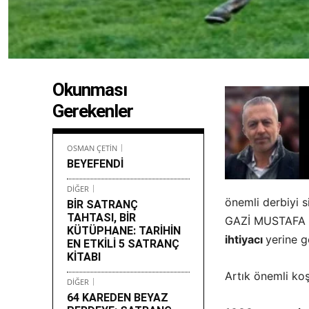
Okunması
Gerekenler
OSMAN ÇETİN
BEYEFENDİ
DİĞER
önemli derbiyi 
BİR SATRANÇ
TAHTASI, BİR
GAZİ MUSTAFA K
KÜTÜPHANE: TARİHİN
ihtiyacı
yerine g
EN ETKİLİ 5 SATRANÇ
KİTABI
Artık önemli ko
DİĞER
64 KAREDEN BEYAZ