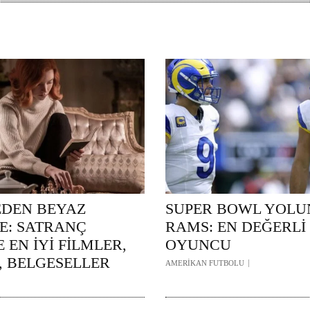
EDEN BEYAZ
SUPER BOWL YOL
E: SATRANÇ
RAMS: EN DEĞERLİ 
 EN İYİ FİLMLER,
OYUNCU
, BELGESELLER
AMERİKAN FUTBOLU