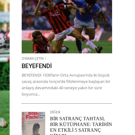
OSMAN ÇETİN
BEYEFENDİ
BEYEFENDİ 1930’ların Orta Avrupası’nda iki büyük
savaş arasında İsviçre’de filizlenmeye başlayan bir
anlayış devamındaki 40 seneye yakın bir süre
boyunca...
DİĞER
BİR SATRANÇ TAHTASI,
BİR KÜTÜPHANE: TARİHİN
EN ETKİLİ 5 SATRANÇ