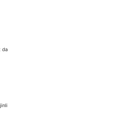
z da
nli