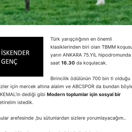
Türk yarışçılığının en önemli
klasiklerinden biri olan TBMM koşus
yarın ANKARA 75.YIL hipodromunda
saat
16.30
da koşulacak.
Birincilik ödülünün 700 bin tl olduğu
sizler için mercek altına alalım ve ABCSPOR da bundan böyl
EMAL’in dediği gibi
Modern toplumlar için sosyal bir
etirelim istedik.
şular arefesinde
,bu sütunlardan sizlere yorumlayacağım..