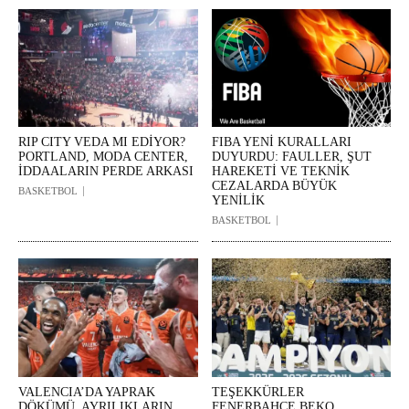
RIP CITY VEDA MI EDİYOR?
FIBA YENİ KURALLARI
PORTLAND, MODA CENTER,
DUYURDU: FAULLER, ŞUT
İDDAALARIN PERDE ARKASI
HAREKETİ VE TEKNİK
CEZALARDA BÜYÜK
BASKETBOL
YENİLİK
BASKETBOL
VALENCIA’DA YAPRAK
TEŞEKKÜRLER
DÖKÜMÜ, AYRILIKLARIN
FENERBAHÇE BEKO,