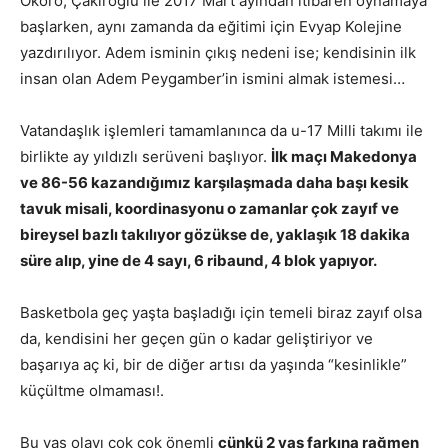
Okoro, Çakıroğlu ile 2017 Mart ayından itibaren oynamaya
başlarken, aynı zamanda da eğitimi için Evyap Kolejine
yazdırılıyor. Adem isminin çıkış nedeni ise; kendisinin ilk
insan olan Adem Peygamber’in ismini almak istemesi…
Vatandaşlık işlemleri tamamlanınca da u-17 Milli takımı ile
birlikte ay yıldızlı serüveni başlıyor.
İlk maçı Makedonya
ve 86-56 kazandığımız karşılaşmada daha başı kesik
tavuk misali, koordinasyonu o zamanlar çok zayıf ve
bireysel bazlı takılıyor gözükse de, yaklaşık 18 dakika
süre alıp, yine de 4 sayı, 6 ribaund, 4 blok yapıyor.
Basketbola geç yaşta başladığı için temeli biraz zayıf olsa
da, kendisini her geçen gün o kadar geliştiriyor ve
başarıya aç ki, bir de diğer artısı da yaşında “kesinlikle”
küçültme olmaması!.
Bu yaş olayı çok çok önemli
çünkü 2 yaş farkına rağmen