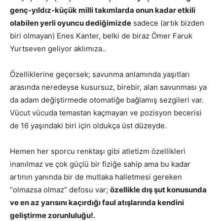
genç-yıldız-küçük milli takımlarda onun kadar etkili
olabilen yerli oyuncu dediğimizde
sadece (artık bizden
biri olmayan) Enes Kanter, belki de biraz Ömer Faruk
Yurtseven geliyor aklımıza..
Özelliklerine geçersek; savunma anlamında yaşıtları
arasında neredeyse kusursuz, birebir, alan savunması ya
da adam değiştirmede otomatiğe bağlamış sezgileri var.
Vücut vücuda temastan kaçmayan ve pozisyon becerisi
de 16 yaşındaki biri için oldukça üst düzeyde.
Hemen her sporcu renktaşı gibi atletizm özellikleri
inanılmaz ve çok güçlü bir fiziğe sahip ama bu kadar
artının yanında bir de mutlaka halletmesi gereken
“olmazsa olmaz” defosu var;
özellikle dış şut konusunda
ve en az yarısını kaçırdığı faul atışlarında kendini
geliştirme zorunluluğu!.