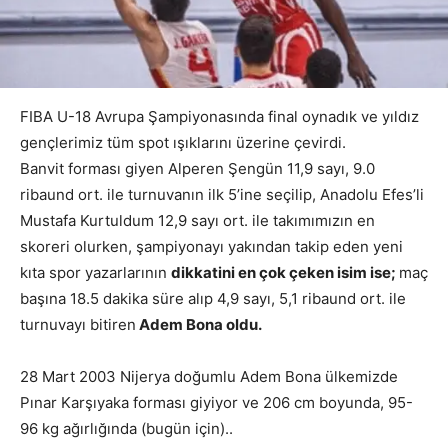
FIBA U-18 Avrupa Şampiyonasında final oynadık ve yıldız
gençlerimiz tüm spot ışıklarını üzerine çevirdi.
Banvit forması giyen Alperen Şengün 11,9 sayı, 9.0
ribaund ort. ile turnuvanın ilk 5’ine seçilip, Anadolu Efes’li
Mustafa Kurtuldum 12,9 sayı ort. ile takımımızın en
skoreri olurken, şampiyonayı yakından takip eden yeni
kıta spor yazarlarının
dikkatini en çok çeken isim ise;
maç
başına 18.5 dakika süre alıp 4,9 sayı, 5,1 ribaund ort. ile
turnuvayı bitiren
Adem Bona oldu.
28 Mart 2003 Nijerya doğumlu Adem Bona ülkemizde
Pınar Karşıyaka forması giyiyor ve 206 cm boyunda, 95-
96 kg ağırlığında (bugün için)..