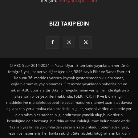
İletişim:
info@abcspor.com
BİZİ TAKİP EDİN
© ABC Spor 2014-2024 --- Yasal Uyarı: Sitemizde yayınlanan her türlü
fotoğraf, yazı, haber ve diğer içerikler, 5846 sayılı Fikir ve Sanat Eserleri
Kanunu 36. madde uyarınca kaynak gösterilmeden kullanılamaz,
çoğaltılamaz ve yayınlanamaz. Sitemizde yayınlanan haberlerin tüm
hakları ABC Spor'a aittir. Aksi bir uygulamanın varlığı halinde ilgili web
sitesi sahibi ve yetkilileri hakkında, FSEK, TCK, TTK ve BK'nın ilgili
maddelerine muhalefet sebebi ile ceza, maddi ve manevi tazminat davası
açılacaktır. yer almakta olan istatistiki bilgiler, sayısal veriler ve sitede yer
alan tahminler sadece bilgilendirmeye yönelik olup,bu verilerin
kesinliğine dair herhangi bir iddia ve sorumluluğumuz bulunmamaktadır.
Yazılan yazılar ve yorumlardan yazarları sorumludur. Sitemizdeki yazı,
resim ve haberlerin her hakkı saklıdır. Sitemizdeki fotoğrafların bir kısmı