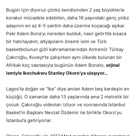
Bugün için diyoruz çünkü kendisinden 2 yaş büyüklerle
korakor mücadele edebilen, daha 16 yaşındaki genç yıldız
adayının en az 4-5 santim daha üzerine koyacağı aşikar.
Peki Adem Bona’yı nereden bulduk, nasıl getirttik kısaca
bir hatırlayalım; altyapıların önemli ismi ve Türk
basketbolunun gizli kahramanlarından Antrenör Türkay
Çakıroğlu, Kuveyt’te çalışırken aynı ülkede bulunan bir
Afrikalı koç vasıtasıyla bugünün Adem Bona’sı,
orjinal
ismiyle Ikechukwu Stanley Okoro’ya ulaşıyor…
Lagos’ta doğan ve “İke” diye anılan Adem beş kardeşin en
küçüğü. O zamanlar daha 13 yaşlarında ama 2 metrelik bir
çocuk. Çakıroğlu videoları izliyor ve sonrasında İstanbul
Basket’in Başkanı Nevzat Özdemir ile birlikte Okoro’yu
İstanbul’a getiriyorlar.