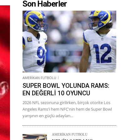
Son Haberler
AMERİKAN FUTBOLU
SUPER BOWL YOLUNDA RAMS:
EN DEĞERLİ 10 OYUNCU
2026 NFL sezonuna girilirken, birçok otorite Los
Angeles Rams'i hem NFC'nin hem de Super Bowl
yarışının en güçlü adayları...
AMERİKAN FUTBOLU