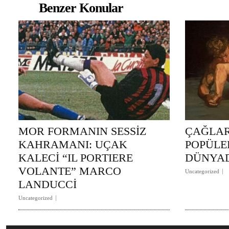
Benzer Konular
MOR FORMANIN SESSİZ
ÇAĞLAR
KAHRAMANI: UÇAK
POPÜLE
KALECİ “IL PORTIERE
DÜNYA
VOLANTE” MARCO
Uncategorized
LANDUCCİ
Uncategorized