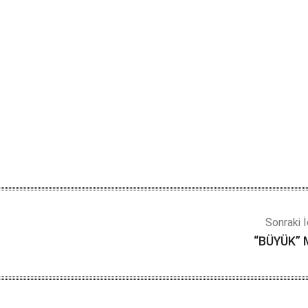
Sonraki İ
“BÜYÜK”