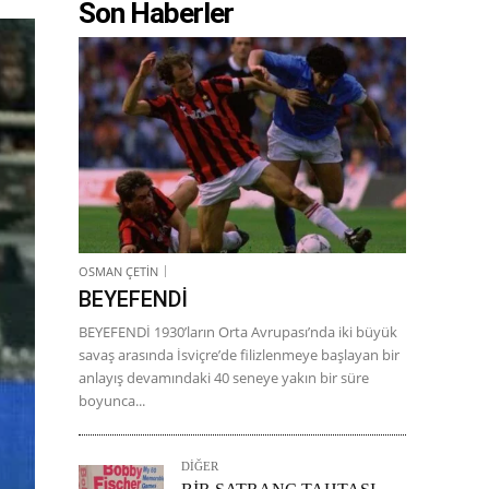
Son Haberler
OSMAN ÇETİN
BEYEFENDİ
BEYEFENDİ 1930’ların Orta Avrupası’nda iki büyük
savaş arasında İsviçre’de filizlenmeye başlayan bir
anlayış devamındaki 40 seneye yakın bir süre
boyunca...
DİĞER