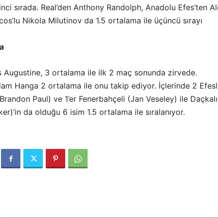
inci sırada. Real’den Anthony Randolph, Anadolu Efes’ten A
os’lu Nikola Milutinov da 1.5 ortalama ile üçüncü sırayı
a
Augustine, 3 ortalama ile ilk 2 maç sonunda zirvede.
am Hanga 2 ortalama ile onu takip ediyor. İçlerinde 2 Efesl
randon Paul) ve 1’er Fenerbahçeli (Jan Veseley) ile Daçkalı
)’in da olduğu 6 isim 1.5 ortalama ile sıralanıyor.