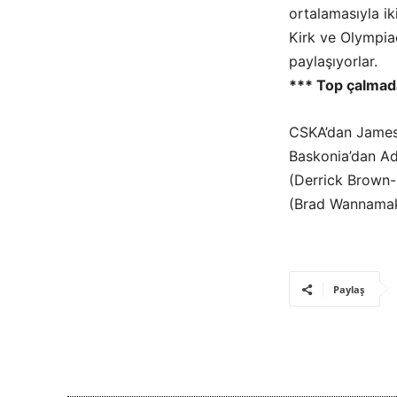
ortalamasıyla ik
Kirk ve Olympiac
paylaşıyorlar.
*** Top çalmad
CSKA’dan James 
Baskonia’dan Ad
(Derrick Brown-B
(Brad Wannamaker
Paylaş