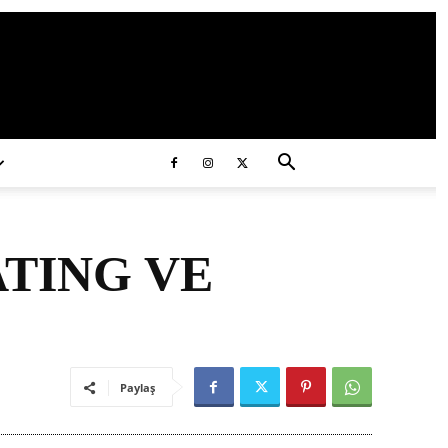
ds/2020/11/ataturk.jpg
ATING VE
Paylaş