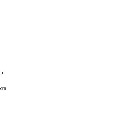
ip
’li