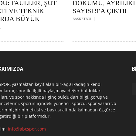
U: FAULLER, ŞUT
DÖKÜMÜ, AYRILIK
Tİ VE TEKNİK
SAYISI 9’A ÇIKTI!
ARDA BÜYÜK
BASKETBOL
K
KKIMIZDA
B
POR, yazmaktan keyif alan birkaç arkadaşın kendi
mlarını, spor ile ilgili paylaşmaya değer buldukları
ları, ve spor hakkında ilginç buldukları bilgi, görüş ve
ncelerini, sporun içindeki yönetici, sporcu, spor yazarı vb
erin hiçbirinin etkisi ve baskısı altında kalmadan özgürce
 getirdiği bir platformdur.
işim:
info@abcspor.com