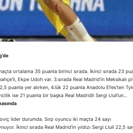
g’de
açta ortalama 35 puanla birinci sırada. İkinci sırada 23 pu
ahçe’li, Ekpe Udoh var. 3.sırada Real Madrid’in Meksikalı p
,5 puanla yer alırken, 4.lük 22 puanla Anadolu Efes’ten Tyl
cilik ise 21 puanla bir başka Real Madridli Sergi Llull’un…
masında
iç lider durumda. Sırp oyuncu iki maçta 24 sayı
uyor. İkinci sırada Real Madrid’in yıldızı Sergi Llull 22,5 say