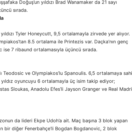
rüşşafaka Doğuş’un yıldızı Brad Wanamaker da 21 sayı
çüncü sırada.
da
yıldızı Tyler Honeycutt, 9,5 ortalamayla zirvede yer alıyor.
ympiakos’tan 8.5 ortalama ile Printezis var. Daçka’nın genç
c ise 7 ribaund ortalamasıyla üçüncü sırada.
 Teodosic ve Olympiakos’lu Spanoulis. 6,5 ortalamaya sah
i yıldız oyuncuyu 6 ortalamayla üç isim takip ediyor;
stas Sloukas, Anadolu Efes’li Jayson Granger ve Real Madrid
ezonun da lideri Ekpe Udoh’a ait. Maç başına 3 blok yapan
n bir diğer Fenerbahçe’li Bogdan Bogdanovic, 2 blok