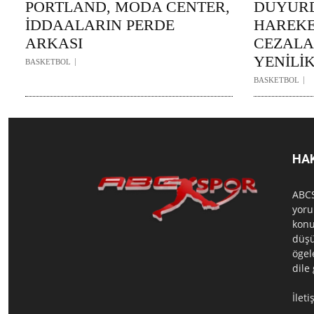
PORTLAND, MODA CENTER,
DUYURD
İDDAALARIN PERDE
HAREKE
ARKASI
CEZAL
YENİLİ
BASKETBOL
BASKETBOL
HA
ABCS
yoru
konu
düşü
ögel
dile
İlet