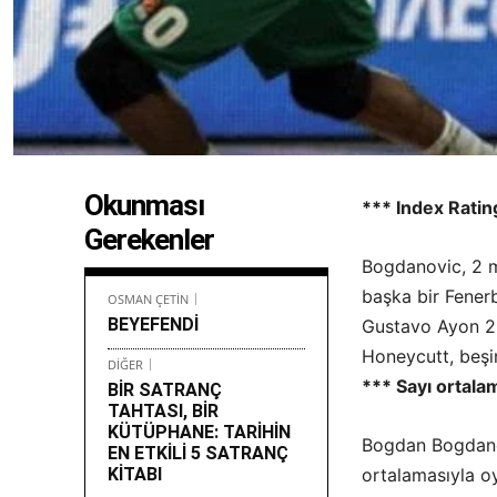
Okunması
*** Index Ratin
Gerekenler
Bogdanovic, 2 m
başka bir Fenerb
OSMAN ÇETİN
BEYEFENDİ
Gustavo Ayon 22
Honeycutt, beşin
DİĞER
*** Sayı ortala
BİR SATRANÇ
TAHTASI, BİR
KÜTÜPHANE: TARİHİN
Bogdan Bogdanov
EN ETKİLİ 5 SATRANÇ
KİTABI
ortalamasıyla oyn