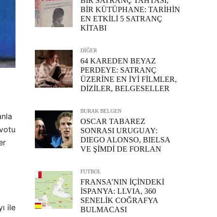
BİR SATRANÇ TAHTASI,
BİR KÜTÜPHANE: TARİHİN
EN ETKİLİ 5 SATRANÇ
KİTABI
DİĞER
64 KAREDEN BEYAZ
PERDEYE: SATRANÇ
ÜZERİNE EN İYİ FİLMLER,
DİZİLER, BELGESELLER
BURAK BELGEN
anla
OSCAR TABAREZ
ivotu
SONRASI URUGUAY:
DIEGO ALONSO, BIELSA
er
VE ŞİMDİ DE FORLAN
FUTBOL
FRANSA’NIN İÇİNDEKİ
İSPANYA: LLVIA, 360
SENELİK COĞRAFYA
ı ile
BULMACASI