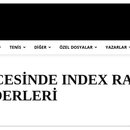
https://abcspor.com/wp-content/uploa
TENİS
DİĞER
ÖZEL DOSYALAR
YAZARLAR
ESİNDE INDEX R
DERLERİ