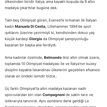
ülkesinden biridir İtalya, ama kayaklı koşuda da 9 altın
madalya çıkarttılar bugüne dek.
Tam beş Olimpiyat gören, Everest’e tırmanan ilk İtalyan
kadın
Manuela Di Centa,
Lillehammer 1994’de spot
ışıklarını üzerine çevirmişti ki, kendisinden dokuz yaş
küçük kardeşi
Giorgio
da Olimpiyat şampiyonluğu
kazanan bir başka aile ferdiydi.
Ama kadınlar özelinde,
Belmondo
ikisi altın olmak üzere,
toplamda 10 Olimpiyat madalyası ile ve İtalya’nın kuzey
disiplini kayakta İskandinav ülkelerini geçebilen efsanesi
olarak en öndeki isimdir bizce..
Üç farklı Olimpiyat’ta altın madalya kazanan nadir
sporculardan biri olan
Compagnoni
de sakin tarzı ve
istikrarıyla tanınırdı. Aynı senelere denk geldiği La