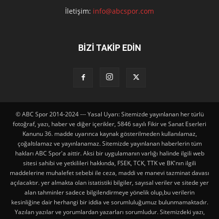
İletişim:
info@abcspor.com
BİZİ TAKİP EDİN
© ABC Spor 2014-2024 --- Yasal Uyarı: Sitemizde yayınlanan her türlü
fotoğraf, yazı, haber ve diğer içerikler, 5846 sayılı Fikir ve Sanat Eserleri
Kanunu 36. madde uyarınca kaynak gösterilmeden kullanılamaz,
çoğaltılamaz ve yayınlanamaz. Sitemizde yayınlanan haberlerin tüm
hakları ABC Spor'a aittir. Aksi bir uygulamanın varlığı halinde ilgili web
sitesi sahibi ve yetkilileri hakkında, FSEK, TCK, TTK ve BK'nın ilgili
maddelerine muhalefet sebebi ile ceza, maddi ve manevi tazminat davası
açılacaktır. yer almakta olan istatistiki bilgiler, sayısal veriler ve sitede yer
alan tahminler sadece bilgilendirmeye yönelik olup,bu verilerin
kesinliğine dair herhangi bir iddia ve sorumluluğumuz bulunmamaktadır.
Yazılan yazılar ve yorumlardan yazarları sorumludur. Sitemizdeki yazı,