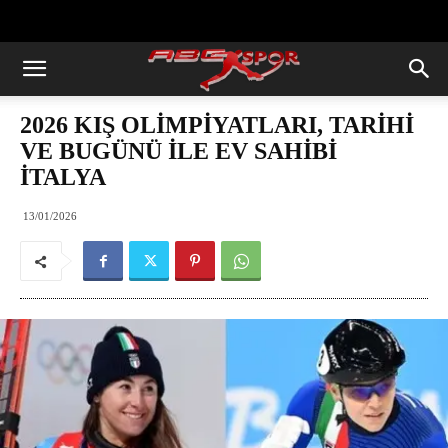
https://abcspor.com/wp-
content/uploads/2020/11/ataturk.jpg
2026 KIŞ OLİMPİYATLARI, TARİHİ
VE BUGÜNÜ İLE EV SAHİBİ
İTALYA
13/01/2026