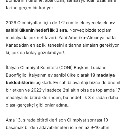
Bomba’nın tersine, abartıdan, sansasyondan uzak ama
tarihe geçen bir kariyer…
2026 Olimpiyatları için de 1-2 cümle ekleyeceksek;
ev
sahibi ülkenin hedefi ilk 3 sıra.
Norveç bizde toplam
madalyada çok net favori. Yani Amerika-Almanya hatta
Kanada’dan en az iki tanesini altlarına almaları gerekiyor
ki, çok da kolay gözükmüyor!..
İtalyan Olimpiyat Komitesi (CONI) Başkanı Luciano
Buonfiglio, İtalya’nın ev sahibi ülke olarak
19
madalya
beklediklerini
açıkladı. Ev sahibi avantajı bizce de önemli
bir etken ve 2022’yi sadece 2’si altın olsa da toplamda 17
madalya ile bitirdiklerinden, bu hedef ilk 3 sıradan daha
olası-gerçekçi gibi onlar adına…
Ama 13. sırada bitirdikleri son Olimpiyat sonrası 10
basamak birden atlayabilmeleri için en az 9-10 altın