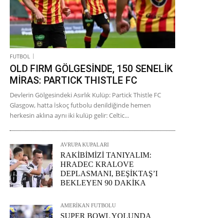
FUTBOL
OLD FIRM GÖLGESİNDE, 150 SENELİK
MİRAS: PARTICK THISTLE FC
Devlerin Gölgesindeki Asırlık Kulüp: Partick Thistle FC
Glasgow, hatta İskoç futbolu denildiğinde hemen
herkesin aklına aynı iki kulüp gelir: Celtic...
AVRUPA KUPALARI
RAKİBİMİZİ TANIYALIM:
HRADEC KRALOVE
DEPLASMANI, BEŞİKTAŞ’I
BEKLEYEN 90 DAKİKA
AMERİKAN FUTBOLU
SUPER BOWL YOLUNDA