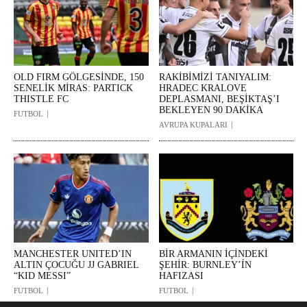
OLD FIRM GÖLGESİNDE, 150
RAKİBİMİZİ TANIYALIM:
SENELİK MİRAS: PARTICK
HRADEC KRALOVE
THISTLE FC
DEPLASMANI, BEŞİKTAŞ’I
BEKLEYEN 90 DAKİKA
FUTBOL
AVRUPA KUPALARI
MANCHESTER UNITED’IN
BİR ARMANIN İÇİNDEKİ
ALTIN ÇOCUĞU JJ GABRIEL
ŞEHİR: BURNLEY’ÍN
“KID MESSI”
HAFIZASI
FUTBOL
FUTBOL