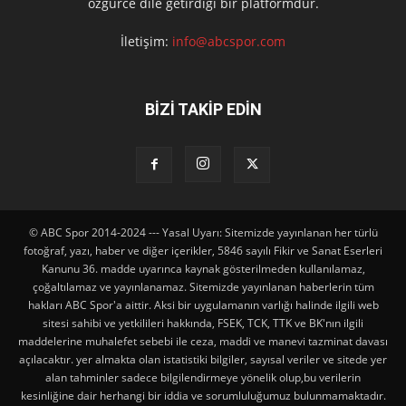
özgürce dile getirdiği bir platformdur.
İletişim:
info@abcspor.com
BİZİ TAKİP EDİN
© ABC Spor 2014-2024 --- Yasal Uyarı: Sitemizde yayınlanan her türlü
fotoğraf, yazı, haber ve diğer içerikler, 5846 sayılı Fikir ve Sanat Eserleri
Kanunu 36. madde uyarınca kaynak gösterilmeden kullanılamaz,
çoğaltılamaz ve yayınlanamaz. Sitemizde yayınlanan haberlerin tüm
hakları ABC Spor'a aittir. Aksi bir uygulamanın varlığı halinde ilgili web
sitesi sahibi ve yetkilileri hakkında, FSEK, TCK, TTK ve BK'nın ilgili
maddelerine muhalefet sebebi ile ceza, maddi ve manevi tazminat davası
açılacaktır. yer almakta olan istatistiki bilgiler, sayısal veriler ve sitede yer
alan tahminler sadece bilgilendirmeye yönelik olup,bu verilerin
kesinliğine dair herhangi bir iddia ve sorumluluğumuz bulunmamaktadır.