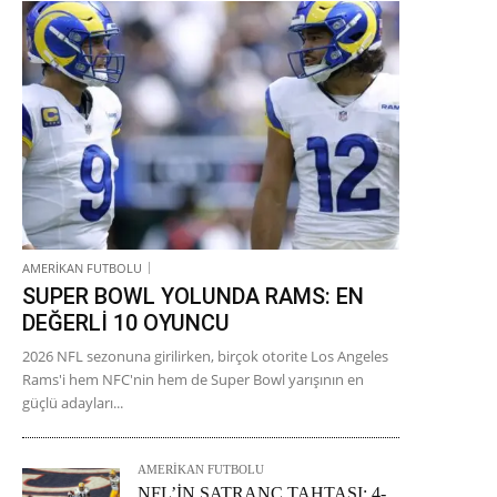
AMERİKAN FUTBOLU
SUPER BOWL YOLUNDA RAMS: EN
DEĞERLİ 10 OYUNCU
2026 NFL sezonuna girilirken, birçok otorite Los Angeles
Rams'i hem NFC'nin hem de Super Bowl yarışının en
güçlü adayları...
AMERİKAN FUTBOLU
NFL’İN SATRANÇ TAHTASI: 4-