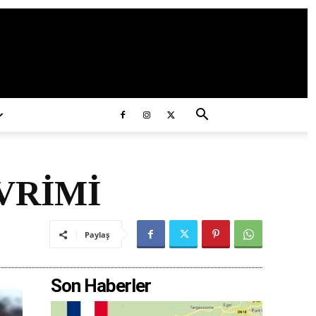
ds/2020/11/ataturk.jpg
VRİMİ
Paylaş
Son Haberler