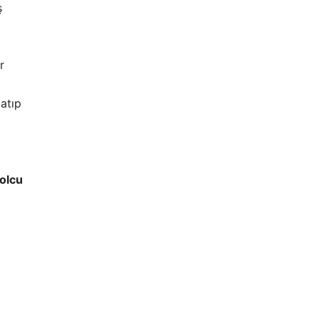
ş
r
latıp
olcu