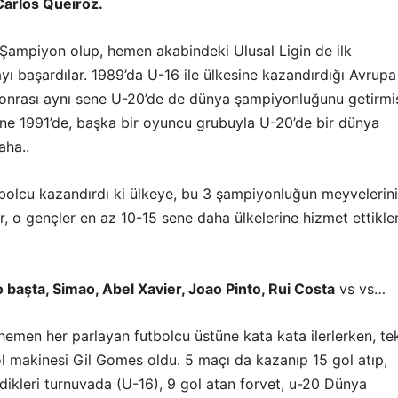
Carlos Queiroz.
Şampiyon olup, hemen akabindeki Ulusal Ligin de ilk
ı başardılar. 1989’da U-16 ile ülkesine kazandırdığı Avrupa
nrası aynı sene U-20’de de dünya şampiyonluğunu getirmiş
üne 1991’de, başka bir oyuncu grubuyla U-20’de bir dünya
aha..
bolcu kazandırdı ki ülkeye, bu 3 şampiyonluğun meyvelerini
r, o gençler en az 10-15 sene daha ülkelerine hizmet ettikler
 başta, Simao, Abel Xavier, Joao Pinto, Rui Costa
vs vs…
hemen her parlayan futbolcu üstüne kata kata ilerlerken, te
gol makinesi Gil Gomes oldu. 5 maçı da kazanıp 15 gol atıp,
dikleri turnuvada (U-16), 9 gol atan forvet, u-20 Dünya