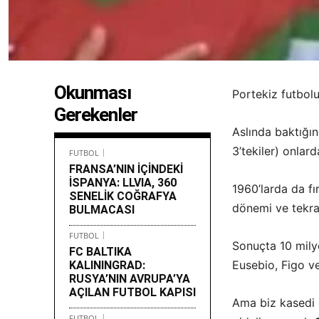
Okunması
Portekiz futbol
Gerekenler
Aslında baktığı
3’tekiler) onlar
FUTBOL
FRANSA’NIN İÇİNDEKİ
İSPANYA: LLVIA, 360
1960’larda da fı
SENELİK COĞRAFYA
dönemi ve tekrar
BULMACASI
FUTBOL
Sonuçta 10 mily
FC BALTIKA
Eusebio, Figo v
KALININGRAD:
RUSYA’NIN AVRUPA’YA
AÇILAN FUTBOL KAPISI
Ama biz kasedi g
FUTBOL