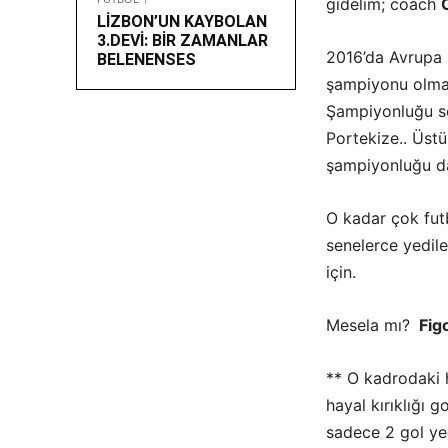
gidelim; coach
LİZBON’UN KAYBOLAN
3.DEVİ: BİR ZAMANLAR
2016’da Avrupa 
BELENENSES
şampiyonu olmay
Şampiyonluğu so
Portekize.. Üst
şampiyonluğu d
O kadar çok fut
senelerce yedile
için.
Mesela mı?
Figo
** O kadrodaki 
hayal kırıklığı 
sadece 2 gol ye