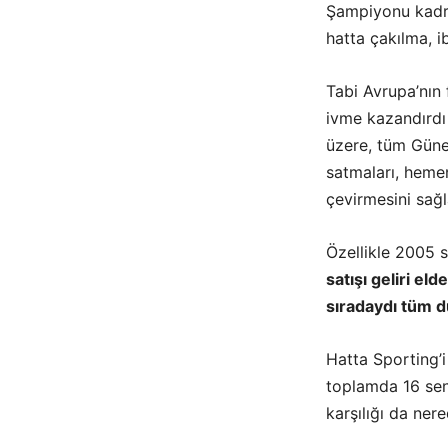
Şampiyonu kadro
hatta çakılma, ib
Tabi Avrupa’nın 
ivme kazandırdı 
üzere, tüm Güney
satmaları, hemen
çevirmesini sağl
Özellikle 2005 s
satışı geliri el
sıradaydı tüm 
Hatta Sporting’
toplamda 16 sen
karşılığı da nere