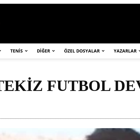
https://abcspor.com/wp-content/uploa
TENİS
DİĞER
ÖZEL DOSYALAR
YAZARLAR
RTEKİZ FUTBOL DE