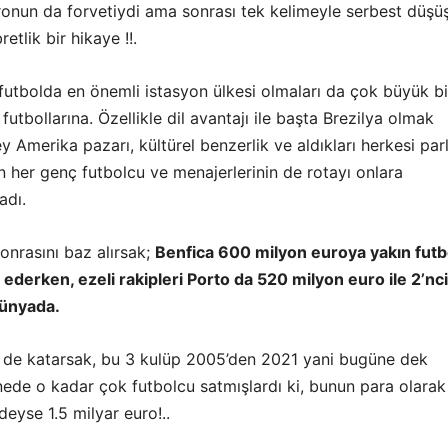
nun da forvetiydi ama sonrası tek kelimeyle serbest düşü
retlik bir hikaye !!.
futbolda en önemli istasyon ülkesi olmaları da çok büyük bi
futbollarına. Özellikle dil avantajı ile başta Brezilya olmak
 Amerika pazarı, kültürel benzerlik ve aldıkları herkesi par
 her genç futbolcu ve menajerlerinin de rotayı onlara
adı.
onrasını baz alırsak;
Benfica 600 milyon euroya yakın futb
de ederken, ezeli rakipleri Porto da 520 milyon euro ile 2’nci
dünyada.
i de katarsak, bu 3 kulüp 2005’den 2021 yani bugüne dek
ede o kadar çok futbolcu satmışlardı ki, bunun para olarak
deyse 1.5 milyar euro!..