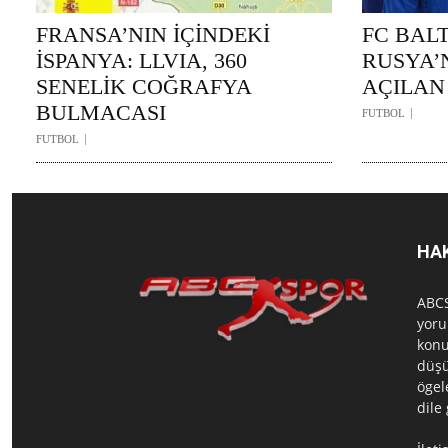
FRANSA’NIN İÇİNDEKİ
FC BAL
İSPANYA: LLVIA, 360
RUSYA’
SENELİK COĞRAFYA
AÇILAN
BULMACASI
FUTBOL
FUTBOL
HA
ABCS
yoru
konu
düşü
ögel
dile