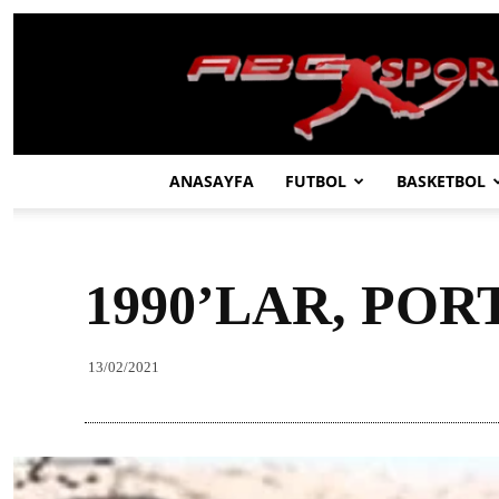
ABC
SPOR
ANASAYFA
FUTBOL
BASKETBOL
1990’LAR, PO
13/02/2021