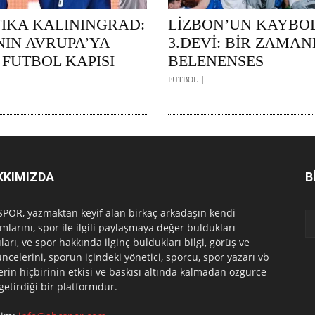
TIKA KALININGRAD:
LİZBON’UN KAYBO
NIN AVRUPA’YA
3.DEVİ: BİR ZAMA
 FUTBOL KAPISI
BELENENSES
FUTBOL
KKIMIZDA
B
POR, yazmaktan keyif alan birkaç arkadaşın kendi
mlarını, spor ile ilgili paylaşmaya değer buldukları
ları, ve spor hakkında ilginç buldukları bilgi, görüş ve
ncelerini, sporun içindeki yönetici, sporcu, spor yazarı vb
erin hiçbirinin etkisi ve baskısı altında kalmadan özgürce
 getirdiği bir platformdur.