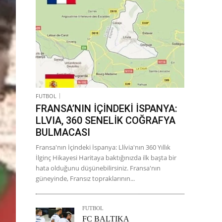
FUTBOL
FRANSA’NIN İÇİNDEKİ İSPANYA:
LLVIA, 360 SENELİK COĞRAFYA
BULMACASI
Fransa'nın İçindeki İspanya: Llívia'nın 360 Yıllık
İlginç Hikayesi Haritaya baktığınızda ilk başta bir
hata olduğunu düşünebilirsiniz. Fransa'nın
güneyinde, Fransız topraklarının...
FUTBOL
FC BALTIKA