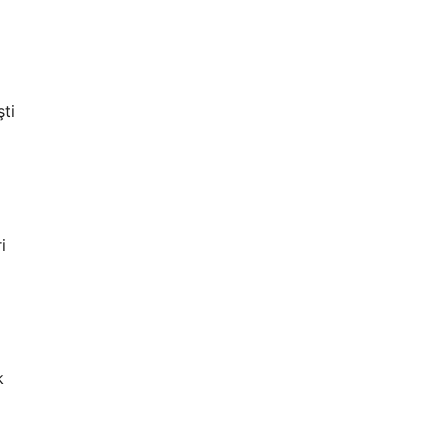
ti
i
k