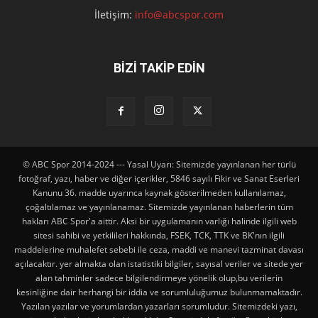
İletişim:
info@abcspor.com
BİZİ TAKİP EDİN
© ABC Spor 2014-2024 --- Yasal Uyarı: Sitemizde yayınlanan her türlü
fotoğraf, yazı, haber ve diğer içerikler, 5846 sayılı Fikir ve Sanat Eserleri
Kanunu 36. madde uyarınca kaynak gösterilmeden kullanılamaz,
çoğaltılamaz ve yayınlanamaz. Sitemizde yayınlanan haberlerin tüm
hakları ABC Spor'a aittir. Aksi bir uygulamanın varlığı halinde ilgili web
sitesi sahibi ve yetkilileri hakkında, FSEK, TCK, TTK ve BK'nın ilgili
maddelerine muhalefet sebebi ile ceza, maddi ve manevi tazminat davası
açılacaktır. yer almakta olan istatistiki bilgiler, sayısal veriler ve sitede yer
alan tahminler sadece bilgilendirmeye yönelik olup,bu verilerin
kesinliğine dair herhangi bir iddia ve sorumluluğumuz bulunmamaktadır.
Yazılan yazılar ve yorumlardan yazarları sorumludur. Sitemizdeki yazı,