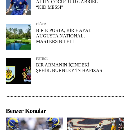
ALTIN ÇOCUĞU JJ GABRIEL
“KID MESSI”
DİĞER
BİR E-POSTA, BİR HAYAL:
AUGUSTA NATIONAL,
MASTERS BİLETİ
FUTBOL
BİR ARMANIN İÇİNDEKİ
ŞEHİR: BURNLEY’ÍN HAFIZASI
Benzer Konular