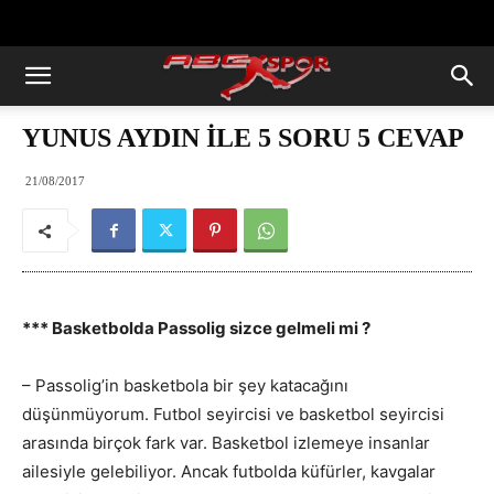
https://abcspor.com/wp-
content/uploads/2020/11/ataturk.jpg
YUNUS AYDIN İLE 5 SORU 5 CEVAP
21/08/2017
*** Basketbolda Passolig sizce gelmeli mi ?
– Passolig’in basketbola bir şey katacağını
düşünmüyorum. Futbol seyircisi ve basketbol seyircisi
arasında birçok fark var. Basketbol izlemeye insanlar
ailesiyle gelebiliyor. Ancak futbolda küfürler, kavgalar