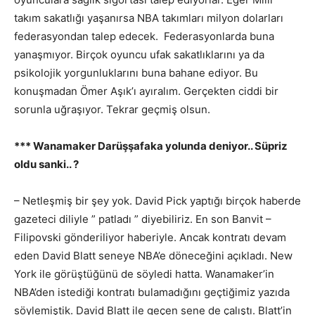
takım sakatlığı yaşanırsa NBA takımları milyon dolarları
federasyondan talep edecek. Federasyonlarda buna
yanaşmıyor. Birçok oyuncu ufak sakatlıklarını ya da
psikolojik yorgunluklarını buna bahane ediyor. Bu
konuşmadan Ömer Aşık’ı ayıralım. Gerçekten ciddi bir
sorunla uğraşıyor. Tekrar geçmiş olsun.
*** Wanamaker Darüşşafaka yolunda deniyor.. Süpriz
oldu sanki.. ?
– Netleşmiş bir şey yok. David Pick yaptığı birçok haberde
gazeteci diliyle ” patladı ” diyebiliriz. En son Banvit –
Filipovski gönderiliyor haberiyle. Ancak kontratı devam
eden David Blatt seneye NBA’e döneceğini açıkladı. New
York ile görüştüğünü de söyledi hatta. Wanamaker’in
NBA’den istediği kontratı bulamadığını geçtiğimiz yazıda
söylemiştik. David Blatt ile geçen sene de çalıştı. Blatt’in