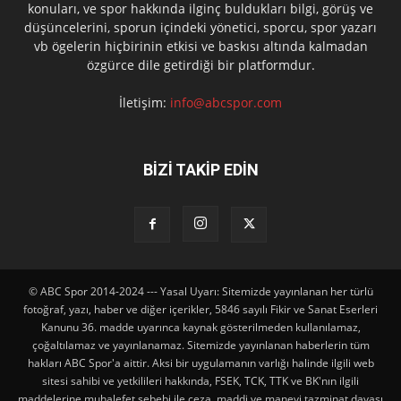
konuları, ve spor hakkında ilginç buldukları bilgi, görüş ve
düşüncelerini, sporun içindeki yönetici, sporcu, spor yazarı
vb ögelerin hiçbirinin etkisi ve baskısı altında kalmadan
özgürce dile getirdiği bir platformdur.
İletişim:
info@abcspor.com
BİZİ TAKİP EDİN
© ABC Spor 2014-2024 --- Yasal Uyarı: Sitemizde yayınlanan her türlü
fotoğraf, yazı, haber ve diğer içerikler, 5846 sayılı Fikir ve Sanat Eserleri
Kanunu 36. madde uyarınca kaynak gösterilmeden kullanılamaz,
çoğaltılamaz ve yayınlanamaz. Sitemizde yayınlanan haberlerin tüm
hakları ABC Spor'a aittir. Aksi bir uygulamanın varlığı halinde ilgili web
sitesi sahibi ve yetkilileri hakkında, FSEK, TCK, TTK ve BK'nın ilgili
maddelerine muhalefet sebebi ile ceza, maddi ve manevi tazminat davası