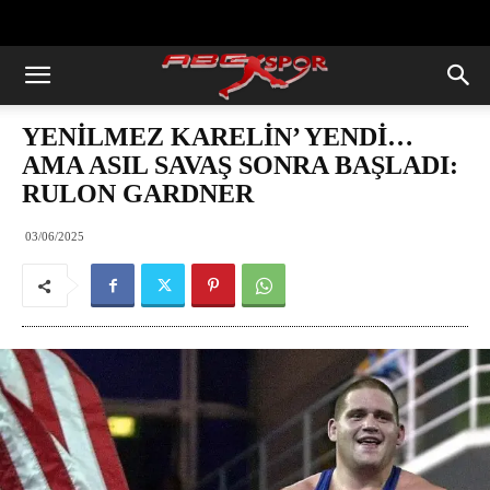
https://abcspor.com/wp-
content/uploads/2020/11/ataturk.jpg
YENİLMEZ KARELİN’ YENDİ…
AMA ASIL SAVAŞ SONRA BAŞLADI:
RULON GARDNER
03/06/2025