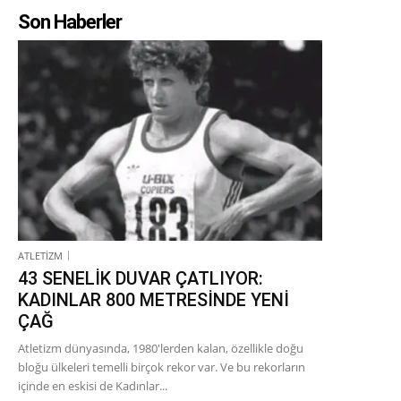
Son Haberler
ATLETİZM
43 SENELİK DUVAR ÇATLIYOR:
KADINLAR 800 METRESİNDE YENİ
ÇAĞ
Atletizm dünyasında, 1980'lerden kalan, özellikle doğu
bloğu ülkeleri temelli birçok rekor var. Ve bu rekorların
içinde en eskisi de Kadınlar...