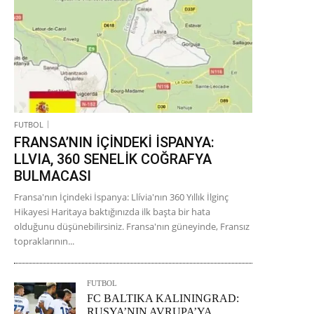
FUTBOL
FRANSA’NIN İÇİNDEKİ İSPANYA:
LLVIA, 360 SENELİK COĞRAFYA
BULMACASI
Fransa'nın İçindeki İspanya: Llívia'nın 360 Yıllık İlginç
Hikayesi Haritaya baktığınızda ilk başta bir hata
olduğunu düşünebilirsiniz. Fransa'nın güneyinde, Fransız
topraklarının...
FUTBOL
FC BALTIKA KALININGRAD:
RUSYA’NIN AVRUPA’YA