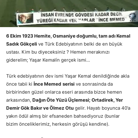
6 Ekim 1923 Hemite, Osmaniye doğumlu, tam adı Kemal
Sadık Gökçeli
ve Türk Edebiyatının belki de en büyük
ustası. Kim bu diyeceksiniz ? Hemen merakınızı
giderelim; Yaşar Kemalín gerçek ismi…
Türk edebiyatının dev ismi Yaşar Kemal denildiğinde akla
önce tabii ki
İnce Memed
serisi
ve sonrasinda da
birbirinden güzel onlarca eseri arasında bizce hemen
arkasından,
Dağın Öte Yüzü Üçlemesi; Ortadirek, Yer
Demir Gök Bakır ve Ölmez Otu
gelir. Hayatı boyunca 40’a
yakın ödül almış bir efsaneden bahsediyoruz (bunlar
bizim önceliklerimiz, herkesin görüşü kendine).