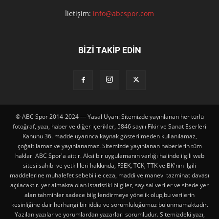
İletişim:
info@abcspor.com
BİZİ TAKİP EDİN
© ABC Spor 2014-2024 --- Yasal Uyarı: Sitemizde yayınlanan her türlü
fotoğraf, yazı, haber ve diğer içerikler, 5846 sayılı Fikir ve Sanat Eserleri
Kanunu 36. madde uyarınca kaynak gösterilmeden kullanılamaz,
çoğaltılamaz ve yayınlanamaz. Sitemizde yayınlanan haberlerin tüm
hakları ABC Spor'a aittir. Aksi bir uygulamanın varlığı halinde ilgili web
sitesi sahibi ve yetkilileri hakkında, FSEK, TCK, TTK ve BK'nın ilgili
maddelerine muhalefet sebebi ile ceza, maddi ve manevi tazminat davası
açılacaktır. yer almakta olan istatistiki bilgiler, sayısal veriler ve sitede yer
alan tahminler sadece bilgilendirmeye yönelik olup,bu verilerin
kesinliğine dair herhangi bir iddia ve sorumluluğumuz bulunmamaktadır.
Yazılan yazılar ve yorumlardan yazarları sorumludur. Sitemizdeki yazı,