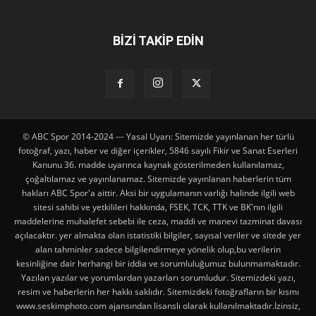
BİZİ TAKİP EDİN
© ABC Spor 2014-2024 --- Yasal Uyarı: Sitemizde yayınlanan her türlü
fotoğraf, yazı, haber ve diğer içerikler, 5846 sayılı Fikir ve Sanat Eserleri
Kanunu 36. madde uyarınca kaynak gösterilmeden kullanılamaz,
çoğaltılamaz ve yayınlanamaz. Sitemizde yayınlanan haberlerin tüm
hakları ABC Spor'a aittir. Aksi bir uygulamanın varlığı halinde ilgili web
sitesi sahibi ve yetkilileri hakkında, FSEK, TCK, TTK ve BK'nın ilgili
maddelerine muhalefet sebebi ile ceza, maddi ve manevi tazminat davası
açılacaktır. yer almakta olan istatistiki bilgiler, sayısal veriler ve sitede yer
alan tahminler sadece bilgilendirmeye yönelik olup,bu verilerin
kesinliğine dair herhangi bir iddia ve sorumluluğumuz bulunmamaktadır.
Yazılan yazılar ve yorumlardan yazarları sorumludur. Sitemizdeki yazı,
resim ve haberlerin her hakkı saklıdır. Sitemizdeki fotoğrafların bir kısmı
www.seskimphoto.com ajansından lisanslı olarak kullanılmaktadır.İzinsiz,