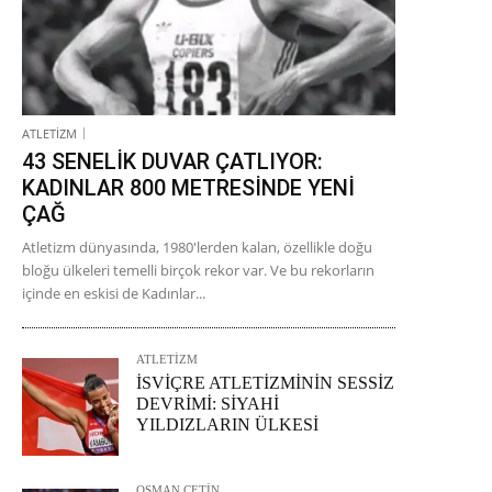
ATLETİZM
43 SENELİK DUVAR ÇATLIYOR:
KADINLAR 800 METRESİNDE YENİ
ÇAĞ
Atletizm dünyasında, 1980'lerden kalan, özellikle doğu
bloğu ülkeleri temelli birçok rekor var. Ve bu rekorların
içinde en eskisi de Kadınlar...
ATLETİZM
İSVİÇRE ATLETİZMİNİN SESSİZ
DEVRİMİ: SİYAHİ
YILDIZLARIN ÜLKESİ
OSMAN ÇETİN