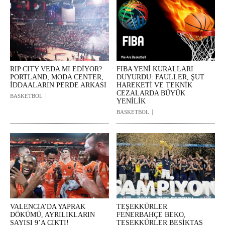
RIP CITY VEDA MI EDİYOR?
FIBA YENİ KURALLARI
PORTLAND, MODA CENTER,
DUYURDU: FAULLER, ŞUT
İDDAALARIN PERDE ARKASI
HAREKETİ VE TEKNİK
CEZALARDA BÜYÜK
BASKETBOL
YENİLİK
BASKETBOL
VALENCIA’DA YAPRAK
TEŞEKKÜRLER
DÖKÜMÜ, AYRILIKLARIN
FENERBAHÇE BEKO,
SAYISI 9’A ÇIKTI!
TEŞEKKÜRLER BEŞİKTAŞ