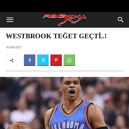
https://abcspor.com/wp-
content/uploads/2020/11/ataturk.jpg
WESTBROOK TEĞET GEÇTİ..!
05/04/2017