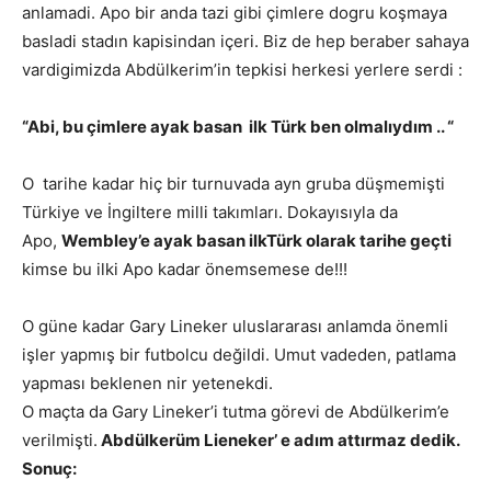
anlamadi. Apo bir anda tazi gibi çimlere dogru koşmaya
basladi stadın kapisindan içeri. Biz de hep beraber sahaya
vardigimizda Abdülkerim’in tepkisi herkesi yerlere serdi :
“Abi, bu çimlere ayak basan ilk Türk ben olmalıydım .. “
O tarihe kadar hiç bir turnuvada ayn gruba düşmemişti
Türkiye ve İngiltere milli takımları. Dokayısıyla da
Apo,
Wembley’e ayak basan ilkTürk olarak tarihe geçti
kimse bu ilki Apo kadar önemsemese de!!!
O güne kadar Gary Lineker uluslararası anlamda önemli
işler yapmış bir futbolcu değildi. Umut vadeden, patlama
yapması beklenen nir yetenekdi.
O maçta da Gary Lineker’i tutma görevi de Abdülkerim’e
verilmişti.
Abdülkerüm Lieneker’ e adım attırmaz dedik.
Sonuç: