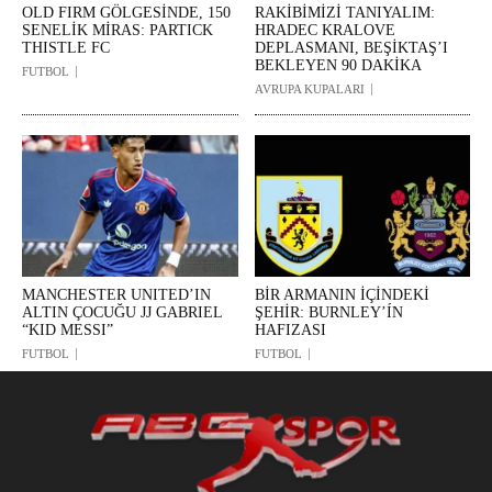
OLD FIRM GÖLGESİNDE, 150
RAKİBİMİZİ TANIYALIM:
SENELİK MİRAS: PARTICK
HRADEC KRALOVE
THISTLE FC
DEPLASMANI, BEŞİKTAŞ’I
BEKLEYEN 90 DAKİKA
FUTBOL
AVRUPA KUPALARI
MANCHESTER UNITED’IN
BİR ARMANIN İÇİNDEKİ
ALTIN ÇOCUĞU JJ GABRIEL
ŞEHİR: BURNLEY’ÍN
“KID MESSI”
HAFIZASI
FUTBOL
FUTBOL