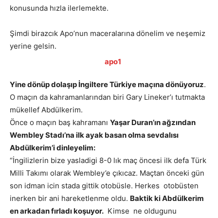
konusunda hızla ilerlemekte.
Şimdi birazcık Apo’nun maceralarına dönelim ve neşemiz
yerine gelsin.
Yine dönüp dolaşıp İngiltere Türkiye maçına dönüyoruz
.
O maçın da kahramanlarından biri Gary Lineker’ı tutmakta
mükellef Abdülkerim.
Önce o maçın baş kahramanı
Yaşar Duran’ın ağzından
Wembley Stadı’na ilk ayak basan olma sevdalısı
Abdülkerim’i dinleyelim:
“İngilizlerin bize yasladigi 8-0 lık maç öncesi ilk defa Türk
Milli Takımı olarak Wembley’e çıkıcaz. Maçtan önceki gün
son idman icin stada gittik otobüsle. Herkes otobüsten
inerken bir ani hareketlenme oldu.
Baktik ki Abdülkerim
en arkadan fırladı koşuyor.
Kimse ne oldugunu