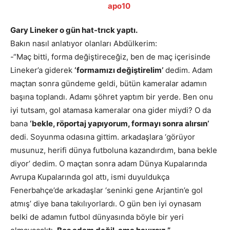
Gary Lineker o gün hat-trıck yaptı.
Bakın nasıl anlatıyor olanları Abdülkerim:
-“Maç bitti, forma değiştireceğiz, ben de maç içerisinde
Lineker’a giderek
‘formamızı değiştirelim’
dedim. Adam
maçtan sonra gündeme geldi, bütün kameralar adamın
başına toplandı. Adamı şöhret yaptım bir yerde. Ben onu
iyi tutsam, gol atamasa kameralar ona gider miydi? O da
bana
‘bekle, röportaj yapıyorum, formayı sonra alırsın’
dedi. Soyunma odasına gittim. arkadaşlara ‘görüyor
musunuz, herifi dünya futboluna kazandırdım, bana bekle
diyor’ dedim. O maçtan sonra adam Dünya Kupalarında
Avrupa Kupalarında gol attı, ismi duyuldukça
Fenerbahçe’de arkadaşlar ‘seninki gene Arjantin’e gol
atmış’ diye bana takılıyorlardı. O gün ben iyi oynasam
belki de adamın futbol dünyasında böyle bir yeri