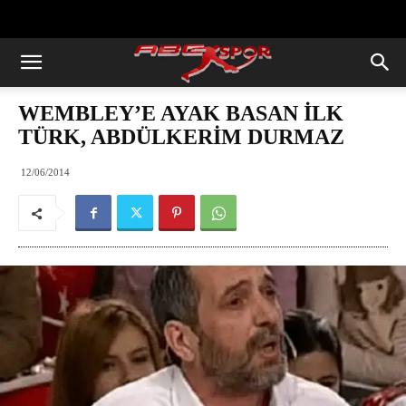
https://abcspor.com/wp-
content/uploads/2020/11/ataturk.jpg
WEMBLEY’E AYAK BASAN İLK
TÜRK, ABDÜLKERİM DURMAZ
12/06/2014