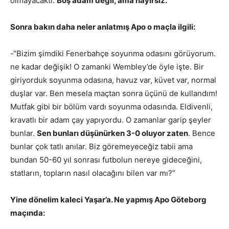
olmayacaktı.
Boş adam değil, ama hayırsız.”
Sonra bakın daha neler anlatmış Apo o maçla ilgili:
-“Bizim şimdiki Fenerbahçe soyunma odasını görüyorum.
ne kadar değişik! O zamanki Wembley’de öyle işte. Bir
giriyorduk soyunma odasına, havuz var, küvet var, normal
duşlar var. Ben mesela maçtan sonra üçünü de kullandım!
Mutfak gibi bir bölüm vardı soyunma odasında. Eldivenli,
kravatlı bir adam çay yapıyordu. O zamanlar garip şeyler
bunlar.
Sen bunları düşünürken 3-0 oluyor zaten
. Bence
bunlar çok tatlı anılar. Biz göremeyeceğiz tabii ama
bundan 50-60 yıl sonrası futbolun nereye gideceğini,
statların, topların nasıl olacağını bilen var mı?”
Yine dönelim kaleci Yaşar’a. Ne yapmış Apo Göteborg
maçında: