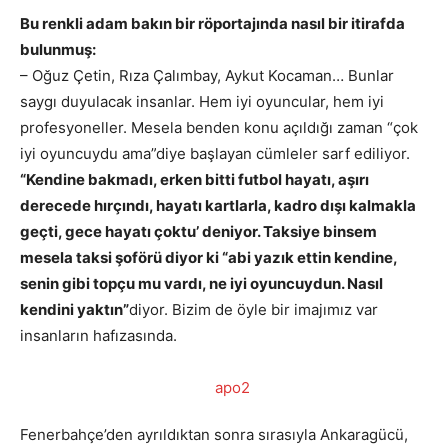
Bu renkli adam bakın bir röportajında nasıl bir itirafda
bulunmuş:
– Oğuz Çetin, Rıza Çalımbay, Aykut Kocaman… Bunlar
saygı duyulacak insanlar. Hem iyi oyuncular, hem iyi
profesyoneller. Mesela benden konu açıldığı zaman “çok
iyi oyuncuydu ama”diye başlayan cümleler sarf ediliyor.
“Kendine bakmadı, erken bitti futbol hayatı, aşırı
derecede hırçındı, hayatı kartlarla, kadro dışı kalmakla
geçti, gece hayatı çoktu’ deniyor. Taksiye binsem
mesela taksi şoförü diyor ki “abi yazık ettin kendine,
senin gibi topçu mu vardı, ne iyi oyuncuydun. Nasıl
kendini yaktın”
diyor. Bizim de öyle bir imajımız var
insanların hafızasında.
Fenerbahçe’den ayrıldıktan sonra sırasıyla Ankaragücü,