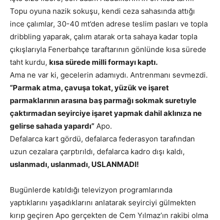
Topu oyuna nazik sokuşu, kendi ceza sahasında attığı
ince çalımlar, 30-40 mt’den adrese teslim pasları ve topla
dribbling yaparak, çalım atarak orta sahaya kadar topla
çıkışlarıyla Fenerbahçe taraftarının gönlünde kısa sürede
taht kurdu,
kısa sürede milli formayı kaptı.
Ama ne var ki, gecelerin adamıydı. Antrenmanı sevmezdi.
“Parmak atma, çavuşa tokat, yüzük ve işaret
parmaklarının arasına baş parmağı sokmak suretıyle
çaktırmadan seyirciye işaret yapmak dahil aklınıza ne
gelirse sahada yapardı”
Apo.
Defalarca kart gördü, defalarca federasyon tarafından
uzun cezalara çarptırıldı, defalarca kadro dışı kaldı,
uslanmadı, uslanmadı, USLANMADI!
Bugünlerde katıldığı televizyon programlarında
yaptıklarını yaşadıklarını anlatarak seyirciyi gülmekten
kırıp geçiren Apo gerçekten de Cem Yılmaz’ın rakibi olma