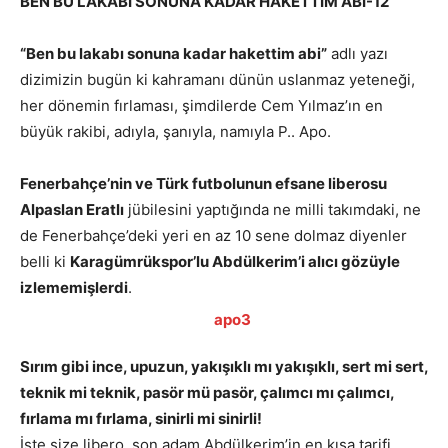
BEN BU LAKABI SONUNA KADAR HAKETTİM ABİ-12
“Ben bu lakabı sonuna kadar hakettim abi”
adlı yazı
dizimizin bugün ki kahramanı dünün uslanmaz yeteneği,
her dönemin fırlaması, şimdilerde Cem Yılmaz’ın en
büyük rakibi, adıyla, şanıyla, namıyla P.. Apo.
Fenerbahçe’nin ve Türk futbolunun efsane liberosu
Alpaslan Eratlı
jübilesini yaptığında ne milli takımdaki, ne
de Fenerbahçe’deki yeri en az 10 sene dolmaz diyenler
belli ki
Karagümrükspor’lu Abdülkerim’i alıcı gözüyle
izlememişlerdi
.
Sırım gibi ince, upuzun, yakışıklı mı yakışıklı, sert mi sert,
teknik mi teknik, pasör mü pasör, çalımcı mı çalımcı,
fırlama mı fırlama, sinirli mi sinirli!
İşte size libero, son adam Abdülkerim’in en kısa tarifi.