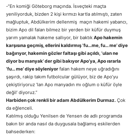
-“En komiği Göteborg maçında. İsveçteki maçta
yeniliyorduk, bizden 2 kişi kırmızı kartla atılmıştı, zaten
mağluptuk, Abdülkerim dellenmiş maçın hakemi yabancı,
bizim Apo dil falan bilmez bir yerden bir küfür duymuş
yarım yamalak hakeme sallıyor, bir baktık
Apo hakemin
karşısına geçmiş, ellerini kaldırmış ‘fu…me, fu… me’ diye
bağırıyor, hakemin gözler faltaşı gibi açıldı, ‘ulan ne
diyor bu manyak’ der gibi bakıyor Apo’ya, Apo ısrarla
‘fu… me’ diye söyleniyor
falan hakem neye uğradığını
şaşırdı, rakip takım futbolcular gülüyor, biz de Apo’yu
çekiştiriyoruz ‘lan Apo manyadın mı oğlum o küfür öyle
değil’ diyoruz.”
Harbiden çok renkli bir adam Abdülkerim Durmaz.
Çok
da eğlenceli.
Katılmış olduğu Yenilsen de Yensen de adlı programda
bakın bir anda nasıl da duygusala bağlamış eskilerden
bahsederken: