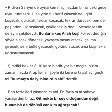
– Rıdvan Sarıyer’de oynarken maçımızdan bir önceki gece
uyku tutmazdı. Ulan yine bu herif çıkacak deli gibi
koşacak, duracak, tekrar koşacak, tekrar duracak, ben de
peşinden. Uğraşılacak, çekilecek iş değil. Mesela Metin
de aynı şekildeydi.
Bunlarla koş Allah koş!
Forvet dediğin
şöyle alacak dönecek, yavaşca pasını atacak, çalıma
girecek; seni belki geçecek, golünü atacak ama koşmakla
uğraştırmayacak.
– Şimdiki bekler 8-10 kere bindiriyor bir maçta. bizim
zamanımızda Arap İsmail şöyle iki kere orta sahayı geçti
mi
“bu maçta da iyi bindirdin abi”
derdik.
– Ben fazla ileri çıkmazdım abi. En fazla orta sahaya
yanaşırdım biraz.
Gitmekte birşey olduğundan değil,
bunun bir de dönüşü var, kim uğraşacak?