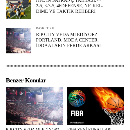
NFL’İN SATRANÇ TAHTASI: 4-
2-5, 3-3-5, 46DEFENSE, NICKEL-
DIME VE TAKTİK REHBERİ
BASKETBOL
RIP CITY VEDA MI EDİYOR?
PORTLAND, MODA CENTER,
İDDAALARIN PERDE ARKASI
Benzer Konular
RIP CITY VEDA MI EDİYOR?
FIBA YENİ KURALLARI