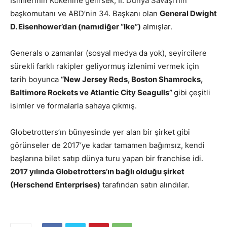
İsimlerinin Kökenine gelirsek; II. Dünya Savaşı’nın
başkomutanı ve ABD’nin 34. Başkanı olan
General Dwight
D. Eisenhower’dan (namıdiğer “Ike”)
almışlar.
Generals o zamanlar (sosyal medya da yok), seyircilere
sürekli farklı rakipler geliyormuş izlenimi vermek için
tarih boyunca
“New Jersey Reds, Boston Shamrocks,
Baltimore Rockets ve Atlantic City Seagulls”
gibi çeşitli
isimler ve formalarla sahaya çıkmış.
Globetrotters’ın bünyesinde yer alan bir şirket gibi
görünseler de 2017’ye kadar tamamen bağımsız, kendi
başlarına bilet satıp dünya turu yapan bir franchise idi.
2017 yılında Globetrotters’ın bağlı olduğu şirket
(Herschend Enterprises)
tarafından satın alındılar.