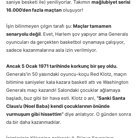
saniye besketi ile) yeniliyorlar. Takımın
mağlubiyet serisi
16.000’den fazla maçtan
oluşuyor!
İşin bilinmeyen çılgın tarafı şu:
Maçlar tamamen
senaryolu değil
. Evet, Harlem şov yapıyor ama Generals
oyuncuları da gerçekten basketbol oynamaya çalışıyor,
sadece kazanmalarına asla izin verilmiyor.
Ancak 5 Ocak 1971 tarihinde korkunç bir şey oldu.
Generals’in 50 yasındaki oyuncu-koçu Red Klotz, maçın
bitimine saniyeler kala kazara basketi attı ve Washington
Generals maçı kazandı! Salondaki çocuklar ağlamaya
başladı, buz gibi bir hava esti. Klotz o ani,
“Sanki Santa
Claus’u (Noel Baba) kendi çocuklarının önünde
vurmuşum gibi hissettim”
diye anlatıyor. O günden sonra
da bir daha kazanmadılar.