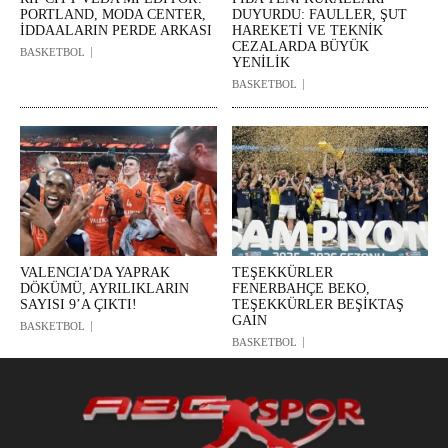
PORTLAND, MODA CENTER,
DUYURDU: FAULLER, ŞUT
İDDAALARIN PERDE ARKASI
HAREKETİ VE TEKNİK
CEZALARDA BÜYÜK
BASKETBOL
YENİLİK
BASKETBOL
VALENCIA’DA YAPRAK
TEŞEKKÜRLER
DÖKÜMÜ, AYRILIKLARIN
FENERBAHÇE BEKO,
SAYISI 9’A ÇIKTI!
TEŞEKKÜRLER BEŞİKTAŞ
GAIN
BASKETBOL
BASKETBOL