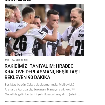
AVRUPA KUPALARI
RAKİBİMİZİ TANIYALIM: HRADEC
KRALOVE DEPLASMANI, BEŞİKTAŞ’I
BEKLEYEN 90 DAKİKA
Beşiktaş bugün Çekya deplasmanında, Malšovická
Arena'da Avrupa Ligi turunun ilk maçına çıkıyor. **
Öncelikle gelin bu tarihi şehri kısaca tanıyalım. Şehrin...