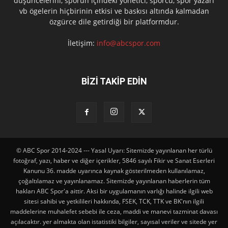
düşüncelerini, sporun içindeki yönetici, sporcu, spor yazarı
vb ögelerin hiçbirinin etkisi ve baskısı altında kalmadan
özgürce dile getirdiği bir platformdur.
İletişim:
info@abcspor.com
BİZİ TAKİP EDİN
© ABC Spor 2014-2024 --- Yasal Uyarı: Sitemizde yayınlanan her türlü
fotoğraf, yazı, haber ve diğer içerikler, 5846 sayılı Fikir ve Sanat Eserleri
Kanunu 36. madde uyarınca kaynak gösterilmeden kullanılamaz,
çoğaltılamaz ve yayınlanamaz. Sitemizde yayınlanan haberlerin tüm
hakları ABC Spor'a aittir. Aksi bir uygulamanın varlığı halinde ilgili web
sitesi sahibi ve yetkilileri hakkında, FSEK, TCK, TTK ve BK'nın ilgili
maddelerine muhalefet sebebi ile ceza, maddi ve manevi tazminat davası
açılacaktır. yer almakta olan istatistiki bilgiler, sayısal veriler ve sitede yer