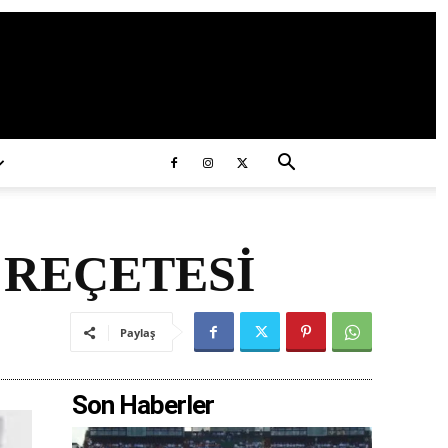
ds/2020/11/ataturk.jpg
 REÇETESİ
Paylaş
Son Haberler