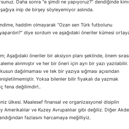
sunuz. Daha sonra “e şimdi ne yapıyoruz?” dendiğinde kim
şağıya inip de birşey söyleyemiyor aslında.
ndime, haddim olmayarak “Ozan sen Türk futbolunu
yapardın?” diye sordum ve aşağıdaki öneriler kümesi ortay
; Aşağıdaki öneriler bir aksiyon planı şeklinde, önem sıras
eme alınmıştır ve her bir öneri için ayrı bir yazı yazılabilir.
fokusun dağılmaması ve tek bir yazıya sığması açısından
nişletilmemiştir. Yoksa bilenler bilir fiyakalı da yazmak
 fena değilimdir!..
niz ülkesi. Maalesef finansal ve organizasyonel disiplin
Amerikalılar ve Kuzey Avrupalılıar gibi değiliz. Diğer Akde
zandığından fazlasını harcamaya meğilliyiz.