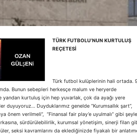
TÜRK FUTBOLU’NUN KURTULUŞ
REÇETESİ
Türk futbol kulüplerinin hali ortada. 
rumda. Bunun sebepleri herkesçe malum ve heryerde
e yandan kurtuluş için hep yuvarlak, çok da ayağı yere
er duyuyoruz… Duyduklarımız genelde “Kurumsallık şart”,
ya önem verilmeli”, “Finansal fair play’e uyulmalı” gibi şeyl
rkasına, sürdürülebilirlik, kurumsal yönetişim, sinerji filan gi
üler, seksi kavramlarını da eklediğinizde fiyakalı bir anlatı