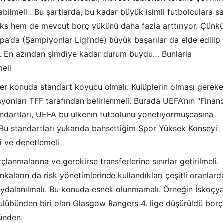
labilmeli . Bu şartlarda, bu kadar büyük isimli futbolculara s
ks hem de mevcut borç yükünü daha fazla arttırıyor. Çünk
upa’da (Şampiyonlar Ligi’nde) büyük başarılar da elde edilip 
. En azından şimdiye kadar durum buydu… Bunlarla
meli
er konuda standart koyucu olmalı. Kulüplerin olması gerek
syonları TFF tarafından belirlenmeli. Burada UEFA’nın “Financ
andartları, UEFA bu ülkenin futbolunu yönetiyormuşcasına
 Bu standartları yukarıda bahsettiğim Spor Yüksek Konseyi
i ve denetlemeli
çlanmalarına ve gerekirse transferlerine sınırlar getirilmeli.
nkaların da risk yönetimlerinde kullandıkları çeşitli oranlard
aydalanılmalı. Bu konuda esnek olunmamalı. Örneğin İskoçya
ulübünden biri olan Glasgow Rangers 4. lige düşürüldü borç
ünden.