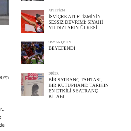
ATLETİZM
İSVİÇRE ATLETİZMİNİN
SESSİZ DEVRİMİ: SİYAHİ
YILDIZLARIN ÜLKESİ
OSMAN ÇETİN
BEYEFENDİ
DİĞER
90%’ı
BİR SATRANÇ TAHTASI,
BİR KÜTÜPHANE: TARİHİN
EN ETKİLİ 5 SATRANÇ
KİTABI
er…
bi
mda