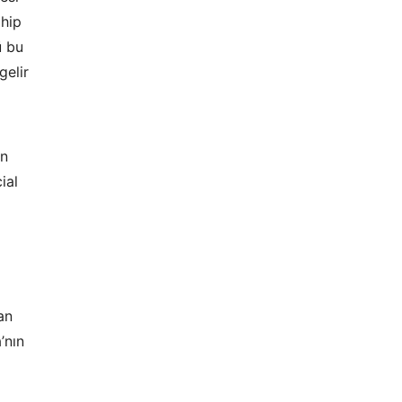
ahip
ü bu
gelir
en
ial
an
’nın