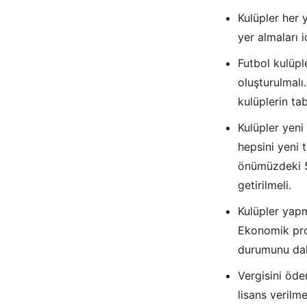
Kulüpler her y
yer almaları 
Futbol kulüpl
oluşturulmalı
kulüplerin ta
Kulüpler yeni
hepsini yeni 
önümüzdeki 5
getirilmeli.
Kulüpler yapm
Ekonomik pro
durumunu dah
Vergisini öde
lisans verilm