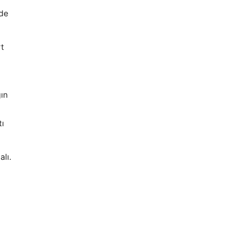
gde
rt
ın
tı
alı.