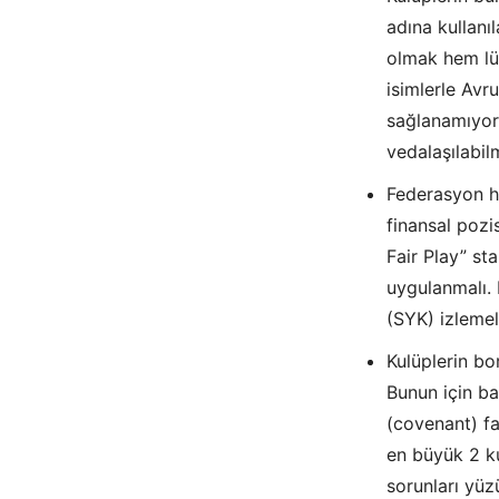
adına kullanı
olmak hem lü
isimlerle Avr
sağlanamıyor
vedalaşılabil
Federasyon h
finansal pozi
Fair Play” st
uygulanmalı.
(SYK) izlemel
Kulüplerin bor
Bunun için ba
(covenant) f
en büyük 2 k
sorunları yüz