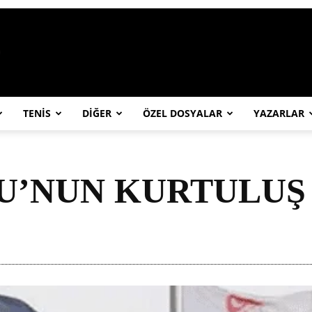
https://abcspor.com/wp-content/uploa
TENİS
DİĞER
ÖZEL DOSYALAR
YAZARLAR
U’NUN KURTULUŞ