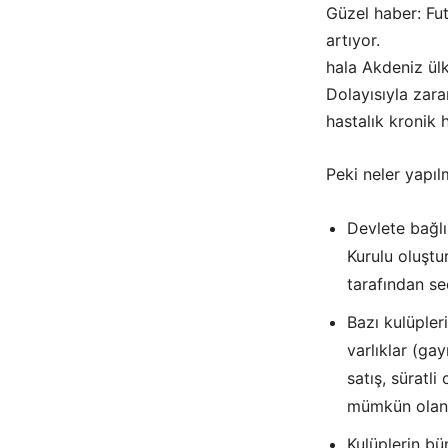
Güzel haber: Fut
artı
hala Akdeniz ülk
Dolayısıyla zar
hastalık kronik 
Peki neler yapıl
Devlete bağl
Kurulu oluştu
tarafından s
Bazı kulüpleri
varlıklar (gay
satış, süratl
mümkün olan e
Kulüplerin bü