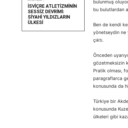
bulunmuş oluyor
İSVİÇRE ATLETİZMİNİN
bu bulutlardan a
SESSİZ DEVRİMİ:
SİYAHİ YILDIZLARIN
ÜLKESİ
Ben de kendi ke
yönetseydin ne 
çıktı.
Önceden uyarıyım
gözetmeksizin kal
Pratik olması, 
paragraflarca ge
konusunda da hiç
Türkiye bir Akde
konusunda Kuzey 
ülkeleri gibi ka