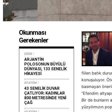
Okunması
Gerekenler
DİĞER
ARJANTİN
POLOSONUN BÜYÜLÜ
DÜNYASI, 133 SENELİK
fiilen batık du
HİKAYESİ
konuşuluyor. Öt
ATLETİZM
basmayan öneril
43 SENELİK DUVAR
ÇATLIYOR: KADINLAR
“Efendim altyapı
800 METRESİNDE YENİ
Bir de bunların a
ÇAĞ
yüzyılımızın pop
ATLETİZM