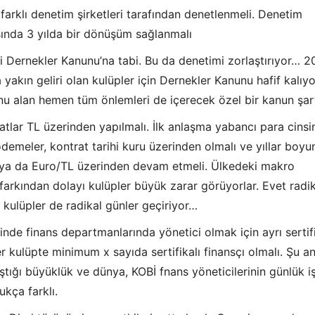
farklı denetim şirketleri tarafından denetlenmeli. Denetim
asında 3 yılda bir dönüşüm sağlanmalı
i Dernekler Kanunu’na tabi. Bu da denetimi zorlaştırıyor… 2
 yakın geliri olan kulüpler için Dernekler Kanunu hafif kalıy
u alan hemen tüm önlemleri de içerecek özel bir kanun şar
atlar TL üzerinden yapılmalı. İlk anlaşma yabancı para cins
ödemeler, kontrat tarihi kuru üzerinden olmalı ve yıllar boyu
ya da Euro/TL üzerinden devam etmeli. Ülkedeki makro
 farkından dolayı kulüpler büyük zarar görüyorlar. Evet radi
 kulüpler de radikal günler geçiriyor…
inde finans departmanlarında yönetici olmak için ayrı sertif
er kulüpte minimum x sayıda sertifikalı finansçı olmalı. Şu a
aştığı büyüklük ve dünya, KOBİ fnans yöneticilerinin günlük i
ukça farklı.