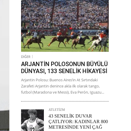
DİĞER
ARJANTİN POLOSONUN BÜYÜLÜ
DÜNYASI, 133 SENELİK HİKAYESİ
Arjantin Polosu: Buenos Aires’in At Sırtındaki
Zarafeti Arjantin denince akla ilk olarak tango,
futbol (Maradona ve Messi), Eva Perón, Iguazu...
ATLETİZM
43 SENELİK DUVAR
ÇATLIYOR: KADINLAR 800
METRESİNDE YENİ ÇAĞ