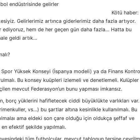
bol endüstrisinde gelirler
yor. Kötü haber: Bi
esiyiz. Gelirlerimiz artınca giderlerimiz daha fazla artıyor.
ar ediyoruz, hem de her geçen gün daha fazla… Hatta bu
hale geldi artık…
malı?
ı Spor Yüksek Konseyi (İspanya modeli) ya da Finans Kontro
rulmalı. Bu konsey kuüpleri izlemeli ve denetlemeli. Kulüpler
eçilen mevcut Federasyon’un bunu yapması imkansız.
n, borç yüklerini hafifletecek ciddi büyüklükte varlıkları var
rimenkuller, vs…) bu şartlar altına kesinlikle kullanılmalı. Bu
i olmalaı ama eldeki son çare olduğu için oldukça şeffaf ve
n efektif şekilde yapılmalı.
nyesindeki tüm futbolcular, mevcut tablonun tersine çevrilm