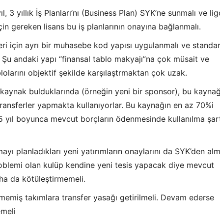
ıl, 3 yıllık İş Planları’nı (Business Plan) SYK’ne sunmalı ve li
için gereken lisans bu iş planlarının onayına bağlanmalı.
eri için ayrı bir muhasebe kod yapısı uygulanmalı ve standa
. Şu andaki yapı “finansal tablo makyajı”na çok müsait ve
blolarını objektif şekilde karşılaştrmaktan çok uzak.
 kaynak bulduklarında (örneğin yeni bir sponsor), bu kaynağ
transferler yapmakta kullanıyorlar. Bu kaynağın en az 70%i
 yıl boyunca mevcut borçların ödenmesinde kullanılma şar
ayı planladıkları yeni yatırımların onaylarını da SYK’den alm
blemi olan kulüp kendine yeni tesis yapacak diye mevcut
a da kötüleştirmemeli.
memiş takımlara transfer yasağı getirilmeli. Devam ederse
emeli