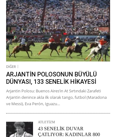
DİĞER
ARJANTİN POLOSONUN BÜYÜLÜ
DÜNYASI, 133 SENELİK HİKAYESİ
Arjantin Polosu: Buenos Aires’in At Sırtındaki Zarafeti
Arjantin denince akla ilk olarak tango, futbol (Maradona
ve Messi), Eva Perón, Iguazu...
ATLETİZM
43 SENELİK DUVAR
ÇATLIYOR: KADINLAR 800