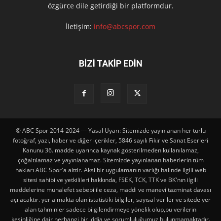
özgürce dile getirdiği bir platformdur.
İletişim:
info@abcspor.com
BİZİ TAKİP EDİN
© ABC Spor 2014-2024 --- Yasal Uyarı: Sitemizde yayınlanan her türlü
fotoğraf, yazı, haber ve diğer içerikler, 5846 sayılı Fikir ve Sanat Eserleri
Kanunu 36. madde uyarınca kaynak gösterilmeden kullanılamaz,
çoğaltılamaz ve yayınlanamaz. Sitemizde yayınlanan haberlerin tüm
hakları ABC Spor'a aittir. Aksi bir uygulamanın varlığı halinde ilgili web
sitesi sahibi ve yetkilileri hakkında, FSEK, TCK, TTK ve BK'nın ilgili
maddelerine muhalefet sebebi ile ceza, maddi ve manevi tazminat davası
açılacaktır. yer almakta olan istatistiki bilgiler, sayısal veriler ve sitede yer
alan tahminler sadece bilgilendirmeye yönelik olup,bu verilerin
kesinliğine dair herhangi bir iddia ve sorumluluğumuz bulunmamaktadır.