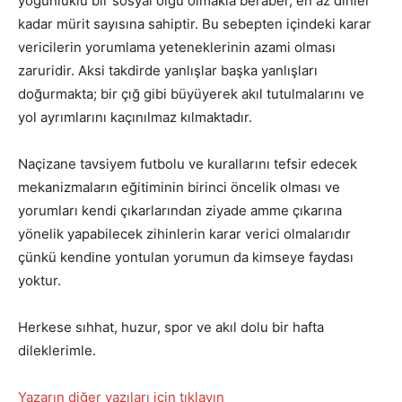
yoğunluklu bir sosyal olgu olmakla beraber, en az dinler
kadar mürit sayısına sahiptir. Bu sebepten içindeki karar
vericilerin yorumlama yeteneklerinin azami olması
zaruridir. Aksi takdirde yanlışlar başka yanlışları
doğurmakta; bir çığ gibi büyüyerek akıl tutulmalarını ve
yol ayrımlarını kaçınılmaz kılmaktadır.
Naçizane tavsiyem futbolu ve kurallarını tefsir edecek
mekanizmaların eğitiminin birinci öncelik olması ve
yorumları kendi çıkarlarından ziyade amme çıkarına
yönelik yapabilecek zihinlerin karar verici olmalarıdır
çünkü kendine yontulan yorumun da kimseye faydası
yoktur.
Herkese sıhhat, huzur, spor ve akıl dolu bir hafta
dileklerimle.
Yazarın diğer yazıları için tıklayın