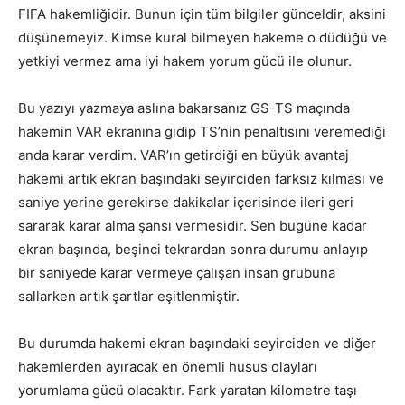
FIFA hakemliğidir. Bunun için tüm bilgiler günceldir, aksini
düşünemeyiz. Kimse kural bilmeyen hakeme o düdüğü ve
yetkiyi vermez ama iyi hakem yorum gücü ile olunur.
Bu yazıyı yazmaya aslına bakarsanız GS-TS maçında
hakemin VAR ekranına gidip TS’nin penaltısını veremediği
anda karar verdim. VAR’ın getirdiği en büyük avantaj
hakemi artık ekran başındaki seyirciden farksız kılması ve
saniye yerine gerekirse dakikalar içerisinde ileri geri
sararak karar alma şansı vermesidir. Sen bugüne kadar
ekran başında, beşinci tekrardan sonra durumu anlayıp
bir saniyede karar vermeye çalışan insan grubuna
sallarken artık şartlar eşitlenmiştir.
Bu durumda hakemi ekran başındaki seyirciden ve diğer
hakemlerden ayıracak en önemli husus olayları
yorumlama gücü olacaktır. Fark yaratan kilometre taşı