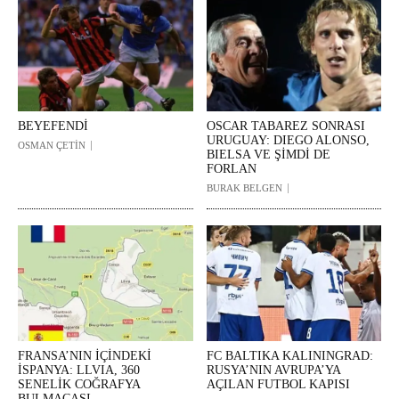
BEYEFENDİ
OSCAR TABAREZ SONRASI
URUGUAY: DIEGO ALONSO,
OSMAN ÇETİN
BIELSA VE ŞİMDİ DE
FORLAN
BURAK BELGEN
FRANSA’NIN İÇİNDEKİ
FC BALTIKA KALININGRAD:
İSPANYA: LLVIA, 360
RUSYA’NIN AVRUPA’YA
SENELİK COĞRAFYA
AÇILAN FUTBOL KAPISI
BULMACASI