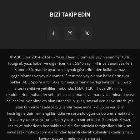
BİZİ TAKİP EDİN
© ABC Spor 2014-2024 --- Yasal Uyarı: Sitemizde yayınlanan her türlü
fotoğraf, yazı, haber ve diğer içerikler, 5846 sayılı Fikir ve Sanat Eserleri
Kanunu 36. madde uyarınca kaynak gösterilmeden kullanılamaz,
çoğaltılamaz ve yayınlanamaz. Sitemizde yayınlanan haberlerin tüm
hakları ABC Spor'a aittir. Aksi bir uygulamanın varlığı halinde ilgili web
sitesi sahibi ve yetkilileri hakkında, FSEK, TCK, TTK ve BK'nın ilgili
maddelerine muhalefet sebebi ile ceza, maddi ve manevi tazminat davası
açılacaktır. yer almakta olan istatistiki bilgiler, sayısal veriler ve sitede yer
alan tahminler sadece bilgilendirmeye yönelik olup,bu verilerin
kesinliğine dair herhangi bir iddia ve sorumluluğumuz bulunmamaktadır.
Yazılan yazılar ve yorumlardan yazarları sorumludur. Sitemizdeki yazı,
resim ve haberlerin her hakkı saklıdır. Sitemizdeki fotoğrafların bir kısmı
www.seskimphoto.com ajansından lisanslı olarak kullanılmaktadır.İzinsiz,
kaynak gösterilmeden kullanılamaz.