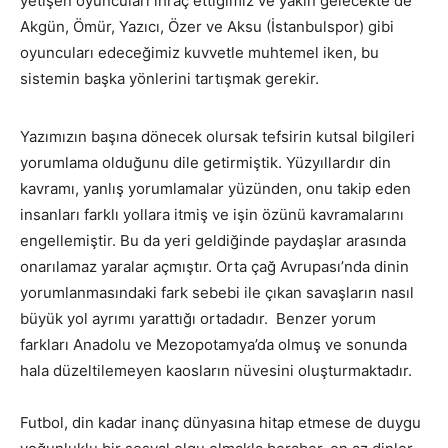
yetişen oyuncuları ihraç ettiğimiz ve yakın gelecekte de
Akgün, Ömür, Yazıcı, Özer ve Aksu (İstanbulspor) gibi
oyuncuları edeceğimiz kuvvetle muhtemel iken, bu
sistemin başka yönlerini tartışmak gerekir.
Yazımızın başına dönecek olursak tefsirin kutsal bilgileri
yorumlama olduğunu dile getirmiştik. Yüzyıllardır din
kavramı, yanlış yorumlamalar yüzünden, onu takip eden
insanları farklı yollara itmiş ve işin özünü kavramalarını
engellemiştir. Bu da yeri geldiğinde paydaşlar arasında
onarılamaz yaralar açmıştır. Orta çağ Avrupası’nda dinin
yorumlanmasındaki fark sebebi ile çıkan savaşların nasıl
büyük yol ayrımı yarattığı ortadadır. Benzer yorum
farkları Anadolu ve Mezopotamya’da olmuş ve sonunda
hala düzeltilemeyen kaosların nüvesini oluşturmaktadır.
Futbol, din kadar inanç dünyasına hitap etmese de duygu