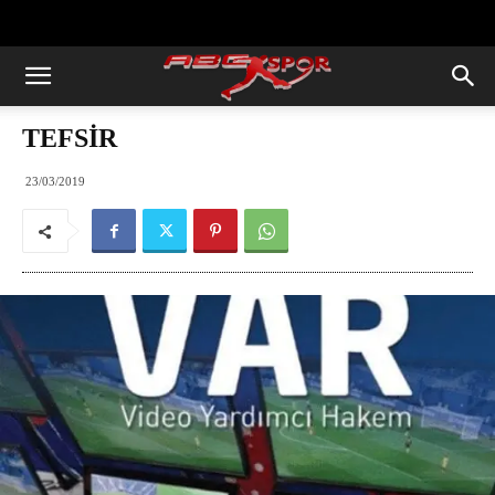
https://abcspor.com/wp-
content/uploads/2020/11/ataturk.jpg
TEFSİR
23/03/2019