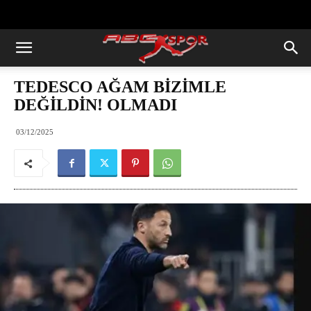
https://abcspor.com/wp-
content/uploads/2020/11/ataturk.jpg
TEDESCO AĞAM BİZİMLE
DEĞİLDİN! OLMADI
03/12/2025