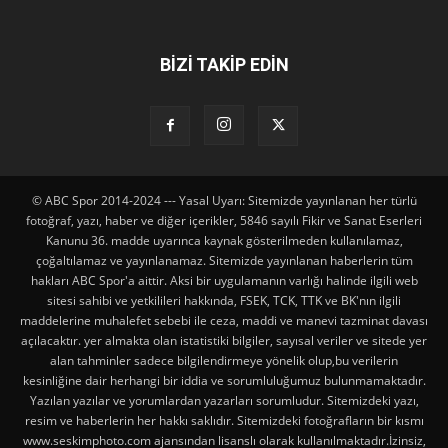
BİZİ TAKİP EDİN
© ABC Spor 2014-2024 --- Yasal Uyarı: Sitemizde yayınlanan her türlü
fotoğraf, yazı, haber ve diğer içerikler, 5846 sayılı Fikir ve Sanat Eserleri
Kanunu 36. madde uyarınca kaynak gösterilmeden kullanılamaz,
çoğaltılamaz ve yayınlanamaz. Sitemizde yayınlanan haberlerin tüm
hakları ABC Spor'a aittir. Aksi bir uygulamanın varlığı halinde ilgili web
sitesi sahibi ve yetkilileri hakkında, FSEK, TCK, TTK ve BK'nın ilgili
maddelerine muhalefet sebebi ile ceza, maddi ve manevi tazminat davası
açılacaktır. yer almakta olan istatistiki bilgiler, sayısal veriler ve sitede yer
alan tahminler sadece bilgilendirmeye yönelik olup,bu verilerin
kesinliğine dair herhangi bir iddia ve sorumluluğumuz bulunmamaktadır.
Yazılan yazılar ve yorumlardan yazarları sorumludur. Sitemizdeki yazı,
resim ve haberlerin her hakkı saklıdır. Sitemizdeki fotoğrafların bir kısmı
www.seskimphoto.com ajansından lisanslı olarak kullanılmaktadır.İzinsiz,