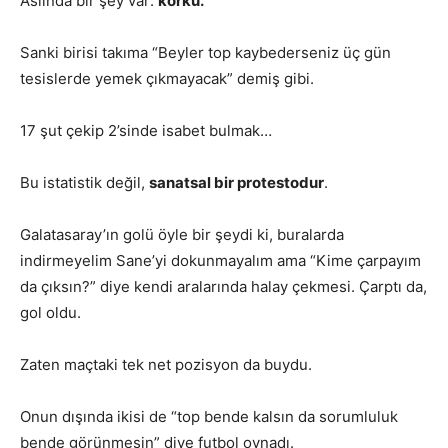
Aslında bir şey var:
korku.
Sanki birisi takıma “Beyler top kaybederseniz üç gün
tesislerde yemek çıkmayacak” demiş gibi.
17 şut çekip 2’sinde isabet bulmak…
Bu istatistik değil,
sanatsal bir protestodur
.
Galatasaray’ın golü öyle bir şeydi ki, buralarda
indirmeyelim Sane’yi dokunmayalım ama “Kime çarpayım
da çıksın?” diye kendi aralarında halay çekmesi. Çarptı da,
gol oldu.
Zaten maçtaki tek net pozisyon da buydu.
Onun dışında ikisi de “top bende kalsın da sorumluluk
bende görünmesin” diye futbol oynadı.