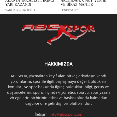
ALANYA’YA ÇALIŞTI, İKİNCİ
ARDINDAN; UMUT, ŞÜPHE
YARI KAZANDI
VE BİRAZ MANTIK
YAKUP BÖREKCİOĞLU
FENERBAHÇE
HAKKIMIZDA
ABCSPOR, yazmaktan keyif alan birkaç arkadaşın kendi
yorumlarını, spor ile ilgili paylaşmaya değer buldukları
konuları, ve spor hakkında ilginç buldukları bilgi, görüş ve
düşüncelerini, sporun içindeki yönetici, sporcu, spor yazarı
vb ögelerin hiçbirinin etkisi ve baskısı altında kalmadan
özgürce dile getirdiği bir platformdur.
İletişim:
info@abcspor.com