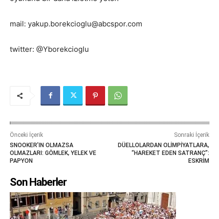
mail: yakup.borekcioglu@abcspor.com
twitter: @Yborekcioglu
Önceki İçerik
Sonraki İçerik
SNOOKER’IN OLMAZSA
DÜELLOLARDAN OLİMPİYATLARA,
OLMAZLARI: GÖMLEK, YELEK VE
“HAREKET EDEN SATRANÇ”:
PAPYON
ESKRİM
Son Haberler